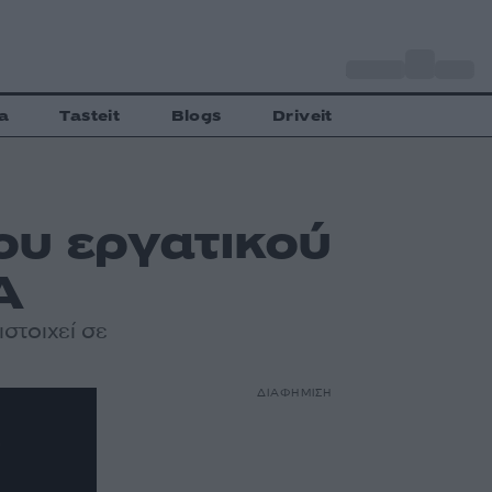
o
Αθήνα
29
C
a
Tasteit
Blogs
Driveit
ου εργατικού
Α
στοιχεί σε
ΔΙΑΦΗΜΙΣΗ