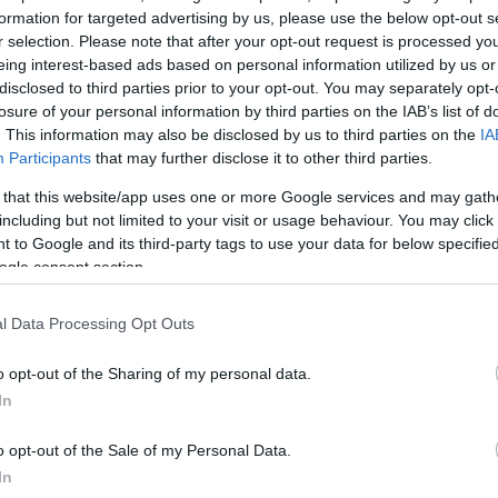
α αντιπροσωπεύουν περίπου το 15% του συνολικού
formation for targeted advertising by us, please use the below opt-out s
ού σε γραφεία παγκοσμίως.
r selection. Please note that after your opt-out request is processed y
eing interest-based ads based on personal information utilized by us or
disclosed to third parties prior to your opt-out. You may separately opt-
κές αλλαγές είναι απαραίτητες για να υλοποιήσει η 
losure of your personal information by third parties on the IAB’s list of
σμη στρατηγική της, ενισχύοντας τα θεμέλιά της για
. This information may also be disclosed by us to third parties on the
IA
Participants
that may further disclose it to other third parties.
υξη.
Η Volvo Cars παραμένει σταθερή στη φιλοδοξί
ως ηλεκτρική εταιρεία αυτοκινήτων
, καθώς η πλήρω
 that this website/app uses one or more Google services and may gath
including but not limited to your visit or usage behaviour. You may click 
 είναι το ταχύτερα αναπτυσσόμενο τμήμα της αγοράς 
 to Google and its third-party tags to use your data for below specifi
γέτης σε αυτή τη μετάβαση.
ogle consent section.
ΔΙΑΦΗΜΙΣΗ
l Data Processing Opt Outs
o opt-out of the Sharing of my personal data.
In
o opt-out of the Sale of my Personal Data.
In