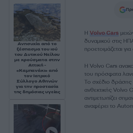
Προ
Η
Volvo Cars
μειών
δυναμικού στις ΗΠ
Ανησυχία από το
προετοιμάζεται για
ξέσπασμα του ιού
του Δυτικού Νείλου
με κρούσματα στην
Αττική -
Η Volvo Cars ανακ
«Καμπανάκι» από
του πρόσφατα λανσ
τον Ιατρικό
Σύλλογο Αθηνών
Το σχέδιο δράσης 
για την προστασία
ανθεκτικής Volvo C
της δημόσιας υγείας
αντιμετωπίζει σημα
αναφέρει το Autom