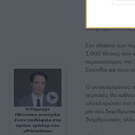
Η εκτιμώμενη μείω
AB) αφορά περίπου
διαπραγματεύσεις μ
Στο πλαίσιο των πε
1.000 θέσεις που 
περισσότερες στη 
Σουηδία και τους 
Ο συγκεκριμένος α
περιοχές θα καθορι
ολοκληρώσει την 
Ο Ρόμπερτ
μια νέα διαρθρωτικ
Πάτινσον κυνηγάει
διαρθρωτικές αλλα
έναν παιδόφιλο στο
πρώτο τρέιλερ του
«Primetime»