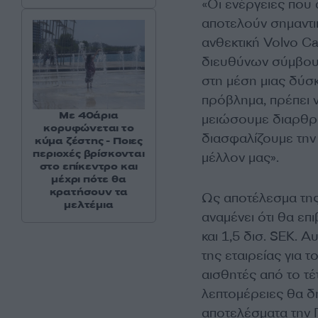
«Οι ενέργειες που
αποτελούν σημαντικ
ανθεκτική Volvo C
διευθύνων σύμβουλ
στη μέση μιας δύσ
πρόβλημα, πρέπει 
Με 40άρια
μειώσουμε διαρθρω
κορυφώνεται το
διασφαλίζουμε την
κύμα ζέστης - Ποιες
περιοχές βρίσκονται
μέλλον μας».
στο επίκεντρο και
μέχρι πότε θα
κρατήσουν τα
Ως αποτέλεσμα της
μελτέμια
αναμένει ότι θα ε
και 1,5 δισ. SEK. 
της εταιρείας για τ
αισθητές από το τ
λεπτομέρειες θα δ
αποτελέσματα την Π