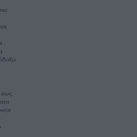
πιο
ται
α
α
λόδοξο
ς έως
ματα
ονται
ς
ω