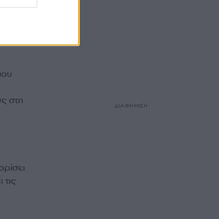
gnar
νήσει
που
υς στη
ΔΙΑΦΗΜΙΣΗ
ορίσει
 τις