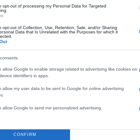
to opt-out of processing my Personal Data for Targeted
ing.
In
o opt-out of Collection, Use, Retention, Sale, and/or Sharing
ersonal Data that Is Unrelated with the Purposes for which it
lected.
Out
consents
o allow Google to enable storage related to advertising like cookies on
evice identifiers in apps.
o allow my user data to be sent to Google for online advertising
s.
to allow Google to send me personalized advertising.
CONFIRM