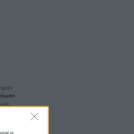
ισμού
είωση
λων,
εία
sonal or