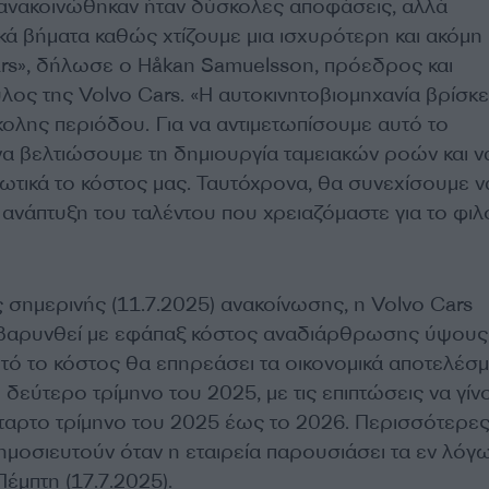
 ανακοινώθηκαν ήταν δύσκολες αποφάσεις, αλλά
ά βήματα καθώς χτίζουμε μια ισχυρότερη και ακόμη 
ars», δήλωσε ο Håkan Samuelsson, πρόεδρος και
ος της Volvo Cars. «Η αυτοκινητοβιομηχανία βρίσκε
κολης περιόδου. Για να αντιμετωπίσουμε αυτό το
να βελτιώσουμε τη δημιουργία ταμειακών ροών και ν
τικά το κόστος μας. Ταυτόχρονα, θα συνεχίσουμε ν
 ανάπτυξη του ταλέντου που χρειαζόμαστε για το φι
 σημερινής (11.7.2025) ανακοίνωσης, η Volvo Cars
πιβαρυνθεί με εφάπαξ κόστος αναδιάρθρωσης ύψου
Αυτό το κόστος θα επηρεάσει τα οικονομικά αποτελέσ
ο δεύτερο τρίμηνο του 2025, με τις επιπτώσεις να γίν
έταρτο τρίμηνο του 2025 έως το 2026. Περισσότερε
ημοσιευτούν όταν η εταιρεία παρουσιάσει τα εν λόγ
έμπτη (17.7.2025).