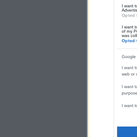
I want 
Advertis
Opted 
I want t
of my P
was col
Opted 
Google 
I want t
web or d
I want t
purpose
I want 