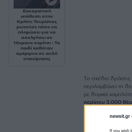
Σοκαριστική
υπόθεση στην
Κρήτη: Τουρίστας
ρωτούσε πόσο να
πληρώσει για να
ασελγήσει σε
10χρονο κορίτσι - Το
παιδί καθόταν
αμέριμνο σε αυλή
επιχείρησης
Το σχέδιο δράσης
περιλαμβάνει τη δη
με δομικά χαμηλότε
περίπου 3.000 θέ
στις δραστηριότητε
newsit.gr 
Αυτές οι μειώσεις
If you wish 