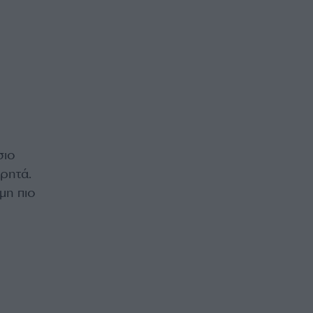
σιο
ρητά.
μη πιο