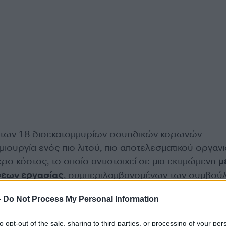
 των 18 δισεκατομμυρίων σουηδικών κορωνών
μιουργία ενός πιο λιτού, πιο αποτελεσματικού οργαν
ρο κόστος, το οποίο αντιστοιχεί σε μια εκτιμώμενη
μ
σεων εργασίας
, συμπεριλαμβανομένων των συμβού
ς της Volvo Cars σε όλο τον κόσμο.
-
Do Not Process My Personal Information
 θα επηρεάσουν κυρίως τις θέσεις εργασίας σε γραφ
to opt-out of the sale, sharing to third parties, or processing of your per