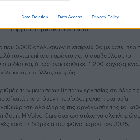
ση στις σουηδικές δραστηριότητες (Volvo Personva
Data Deletion
Data Access
Privacy Policy
 1.200 θέσεις εργαζομένων. Η Volvo Cars έχει ξεκι
ε τα αρμόδια εργατικά συνδικάτα.
ρίπου 3.000 απολύσεων, η εταιρεία θα μειώσει περί
καλύπτονται επί του παρόντος από συμβούλους (οι
Σουηδία) και, όπως αναφέρθηκε, 1.200 εργαζομένο
υπόλοιπους σε άλλες αγορές.
ριθμός των μειώσεων θέσεων εργασίας σε όλες τις
στεί κατά την επόμενη περίοδο, μόλις η εταιρεία
αναθεώρηση ολόκληρης της οργάνωσής της και καθ
ή δομή. Η Volvo Cars έχει ως στόχο να ολοκληρώσει
γές κατά τη διάρκεια του φθινοπώρου του 2025.