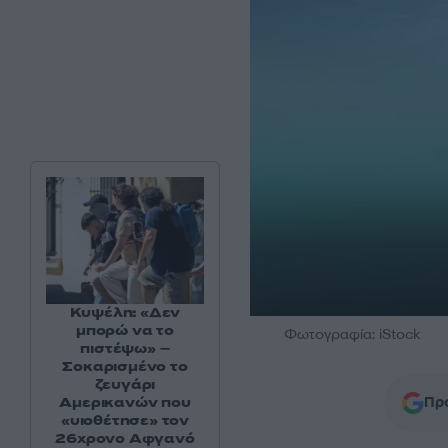
Κυψέλη: «Δεν
μπορώ να το
Φωτογραφία: iStock
πιστέψω» –
Σοκαρισμένο το
ζευγάρι
Αμερικανών που
Προ
«υιοθέτησε» τον
26χρονο Αφγανό