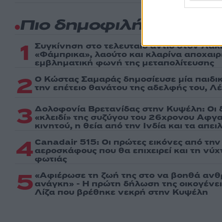
Πιο δημοφιλή
1
Συγκίνηση στο τελευταίο αντίο στον Λάκ
«Φάμπρικα», λαούτο και κλαρίνα αποχαι
εμβληματική φωνή της μεταπολίτευσης
2
Ο Κώστας Σαμαράς δημοσίευσε μία παιδι
την επέτειο θανάτου της αδελφής του, Λ
3
Δολοφονία Βρετανίδας στην Κυψέλη: Οι 
«κλειδί» της συζύγου του 26χρονου Αφγα
κινητού, η θεία από την Ινδία και τα απε
4
Canadair 515: Οι πρώτες εικόνες από τη
αεροσκάφους που θα επιχειρεί και τη νύ
φωτιάς
5
«Αφιέρωσε τη ζωή της στο να βοηθά ανθ
ανάγκη» - Η πρώτη δήλωση της οικογένε
Λίζα που βρέθηκε νεκρή στην Κυψέλη