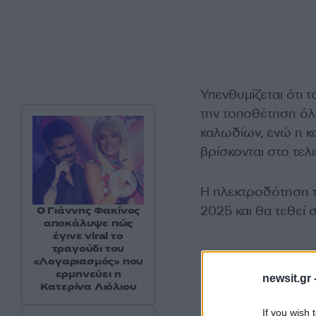
Υπενθυμίζεται ότι 
την τοποθέτηση όλ
καλωδίων, ενώ η κ
βρίσκονται στο τελι
Η ηλεκτροδότηση τ
2025 και θα τεθεί 
Ο Γιάννης Φακίνος
αποκάλυψε πώς
έγινε viral το
τραγούδι του
«Λογαριασμός» που
ερμηνεύει η
newsit.gr 
Κατερίνα Λιόλιου
If you wish 