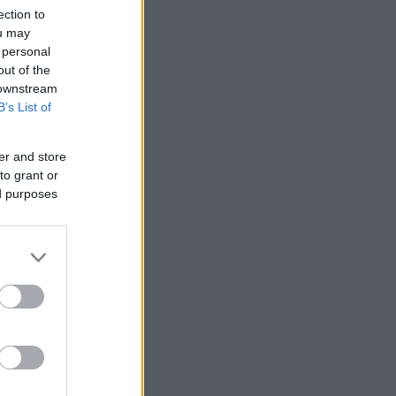
ection to
ou may
 personal
out of the
 downstream
B’s List of
er and store
to grant or
ed purposes
 /50