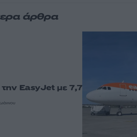
τερα άρθρα
 την EasyJet με 7,7
ηιωάννου