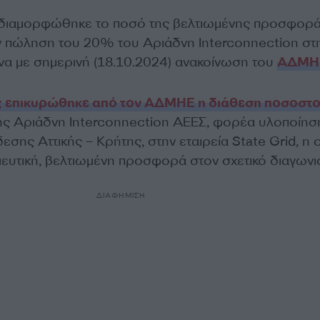
ώ διαμορφώθηκε το ποσό της βελτιωμένης προσφορά
ν πώληση του 20% του Αριάδνη Interconnection στ
να με σημερινή (18.10.2024) ανακοίνωση του
ΑΔΜΗ
ς επικυρώθηκε από τον ΑΔΜΗΕ η διάθεση ποσοστ
ής Αριάδνη Interconnection ΑΕΕΣ, φορέα υλοποίησ
εσης Αττικής – Κρήτης, στην εταιρεία State Grid, η 
μευτική, βελτιωμένη προσφορά στον σχετικό διαγωνι
ΔΙΑΦΗΜΙΣΗ