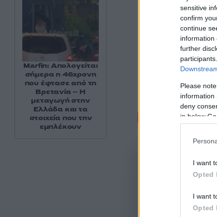
sensitive in
confirm you
continue se
information 
further disc
participants
Marfin: Απολογείται
Downstream 
σήμερα η 46χρονη
που έφτασε από τη
Please note
Βρετανία – Η
information 
μεταγωγή στην
deny consent
Ελλάδα και τα
Σχόλι
in below Go
στοιχεία που την
εμπλέκουν
Persona
I want t
Opted 
I want t
Opted 