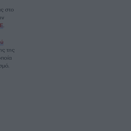
ς στο
ην
Ε
.
ού
ης της
οποία
σμό.