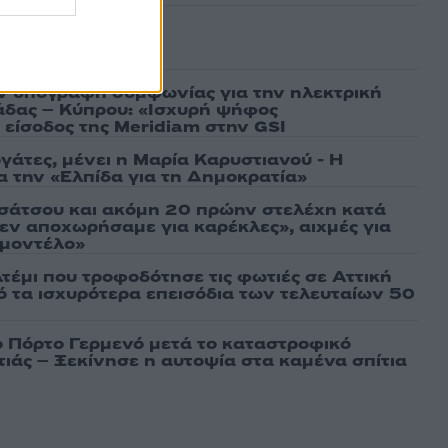
ασμένα
ν υπογραφή συμφωνίας για την ηλεκτρική
άδας – Κύπρου: «Ισχυρή ψήφος
 είσοδος της Meridiam στην GSI
γάτες, μένει η Μαρία Καρυστιανού - Η
α την «Ελπίδα για τη Δημοκρατία»
σάτσου και ακόμη 20 πρώην στελέχη κατά
εν αποχωρήσαμε για καρέκλες», αιχμές για
 μοντέλο»
τέμι που τροφοδότησε τις φωτιές σε Αττική
πό τα ισχυρότερα επεισόδια των τελευταίων 50
ο Πόρτο Γερμενό μετά το καταστροφικό
ιάς – Ξεκίνησε η αυτοψία στα καμένα σπίτια