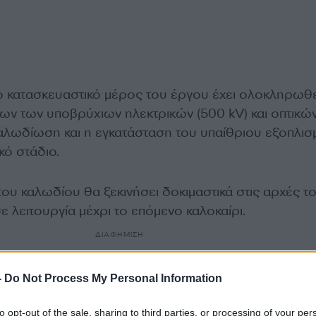
το κατασκευαστικό μέρος του έργου έχει ολοκληρωθε
ων των υποβρύχιων ηλεκτρικών (500 kV) και οπτικώ
αλωδίωση και η εγκατάσταση του υπαίθριου εξοπλισ
κό στάδιο.
ου καλωδίου θα ξεκινήσει δοκιμαστικά στις αρχές τ
σε λειτουργία μέχρι το επόμενο καλοκαίρι.
ΔΙΑΦΗΜΙΣΗ
-
Do Not Process My Personal Information
to opt-out of the sale, sharing to third parties, or processing of your per