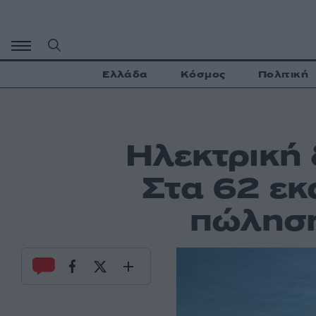
Μετάβαση
σε
περιεχόμενο
Ελλάδα
Κόσμος
Πολιτική
Ηλεκτρική 
Στα 62 εκ
πώληση