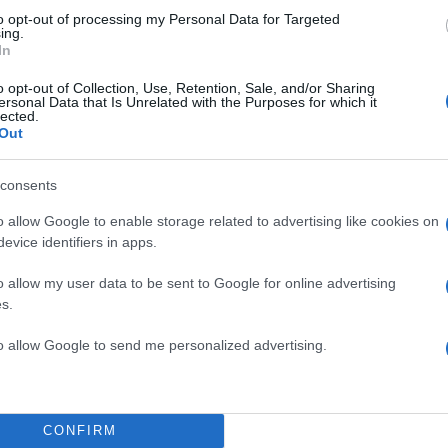
to opt-out of processing my Personal Data for Targeted
ing.
In
2000 /
o opt-out of Collection, Use, Retention, Sale, and/or Sharing
ersonal Data that Is Unrelated with the Purposes for which it
lected.
Υποβολή σχολίου
Out
ροστατεύεται από reCAPTCHA, ισχύουν
Πολιτική Απορρήτου
&
Όροι Χρήσης
της
consents
Επιχειρήσεις
o allow Google to enable storage related to advertising like cookies on
ΜΗΕ
ΗΛΕΚΤΡΙΚΗ ΔΙΑΣΥΝΔΕΣΗ
ΠΩΛΗΣΗ
evice identifiers in apps.
Share:
o allow my user data to be sent to Google for online advertising
s.
θήστε το Νewsit.gr στο
Google News
και ενημερωθείτε
to allow Google to send me personalized advertising.
 για όλη την ειδησεογραφία και τα
τελευταία νέα
της
ς
CONFIRM