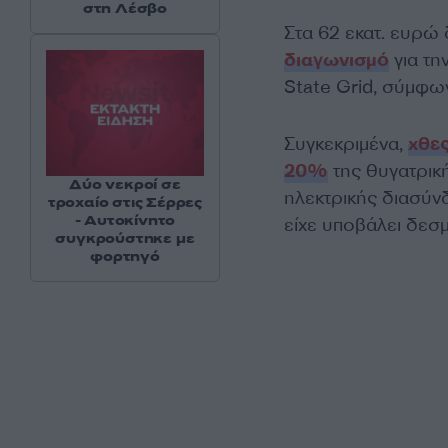
στη Λέσβο
Στα 62 εκατ. ευρ
διαγωνισμό
για τη
State Grid, σύμφω
Συγκεκριμένα,
χθε
20%
της θυγατρικ
Δύο νεκροί σε
ηλεκτρικής διασύνδ
τροχαίο στις Σέρρες
- Αυτοκίνητο
είχε υποβάλει δεσ
συγκρούστηκε με
φορτηγό