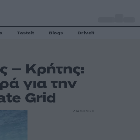
o
Αθήνα
30
C
a
Tasteit
Blogs
Driveit
ς – Κρήτης:
ρά για την
te Grid
ΔΙΑΦΗΜΙΣΗ