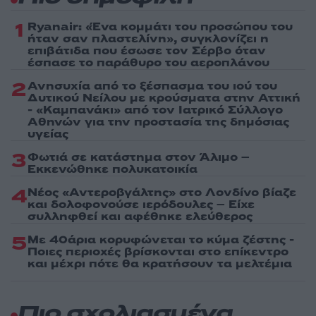
1
Ryanair: «Ένα κομμάτι του προσώπου του
ήταν σαν πλαστελίνη», συγκλονίζει η
επιβάτιδα που έσωσε τον Σέρβο όταν
έσπασε το παράθυρο του αεροπλάνου
2
Ανησυχία από το ξέσπασμα του ιού του
Δυτικού Νείλου με κρούσματα στην Αττική
- «Καμπανάκι» από τον Ιατρικό Σύλλογο
Αθηνών για την προστασία της δημόσιας
υγείας
3
Φωτιά σε κατάστημα στον Άλιμο –
Εκκενώθηκε πολυκατοικία
4
Νέος «Αντεροβγάλτης» στο Λονδίνο βίαζε
και δολοφονούσε ιερόδουλες – Είχε
συλληφθεί και αφέθηκε ελεύθερος
5
Με 40άρια κορυφώνεται το κύμα ζέστης -
Ποιες περιοχές βρίσκονται στο επίκεντρο
και μέχρι πότε θα κρατήσουν τα μελτέμια
Πιο σχολιασμένα