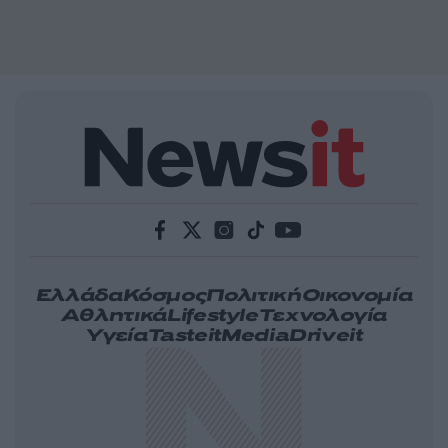
Ελλάδα
Κόσμος
Πολιτική
Οικονομία
Αθλητικά
Lifestyle
Τεχνολογία
Υγεία
Tasteit
Media
Driveit