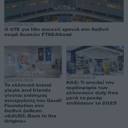
15:29
06.08.26
Ο ΟΤΕ για 18η συνεχή χρονιά στη διεθνή
σειρά δεικτών FTSE4Good
15:00
06.08.26
15:16
06.08.26
ΚΑΕ: Τι απειλεί την
Το ελληνικό brand
κερδοφορία των
yiayia and friends
ελληνικών duty free
γίνεται επίσημος
μετά το ρεκόρ
συνεργάτης του Gaudí
επιδόσεων το 2025
Foundation στη
διεθνή έκθεση
«GAUDÍ: Back to the
Origins»