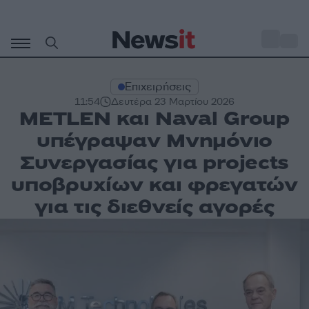
Μετάβαση
σε
o
35
περιεχόμενο
Επιχειρήσεις
11:54
Δευτέρα 23 Μαρτίου 2026
METLEN και Naval Group
υπέγραψαν Μνημόνιο
Συνεργασίας για projects
υποβρυχίων και φρεγατών
για τις διεθνείς αγορές