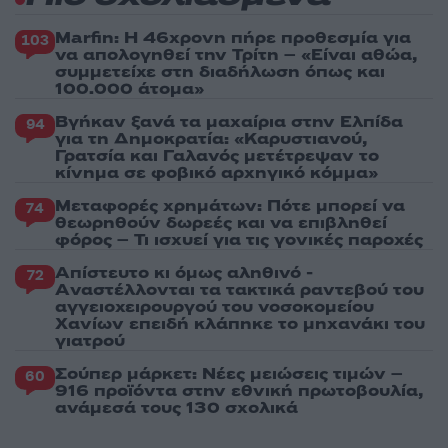
Marfin: Η 46χρονη πήρε προθεσμία για
103
να απολογηθεί την Τρίτη – «Είναι αθώα,
συμμετείχε στη διαδήλωση όπως και
100.000 άτομα»
Βγήκαν ξανά τα μαχαίρια στην Ελπίδα
94
για τη Δημοκρατία: «Καρυστιανού,
Γρατσία και Γαλανός μετέτρεψαν το
κίνημα σε φοβικό αρχηγικό κόμμα»
Μεταφορές χρημάτων: Πότε μπορεί να
74
θεωρηθούν δωρεές και να επιβληθεί
φόρος – Τι ισχυεί για τις γονικές παροχές
Απίστευτο κι όμως αληθινό -
72
Aναστέλλονται τα τακτικά ραντεβού του
αγγειοχειρουργού του νοσοκομείου
Χανίων επειδή κλάπηκε το μηχανάκι του
γιατρού
Σούπερ μάρκετ: Νέες μειώσεις τιμών –
60
916 προϊόντα στην εθνική πρωτοβουλία,
ανάμεσά τους 130 σχολικά