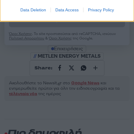
2000 /2000
Data Deletion
Data Access
Privacy Policy
Υποβολή σχολίου
Όροι Χρήσης
. Το site προστατεύεται από reCAPTCHA, ισχύουν
Πολιτική Απορρήτου
&
Όροι Χρήσης
της Google.
Επιχειρήσεις
METLEN ENERGY METALS
Share:
Ακολουθήστε το Νewsit.gr στο
Google News
και
ενημερωθείτε πρώτοι για όλη την ειδησεογραφία και τα
τελευταία νέα
της ημέρας
Πιο δημοφιλή