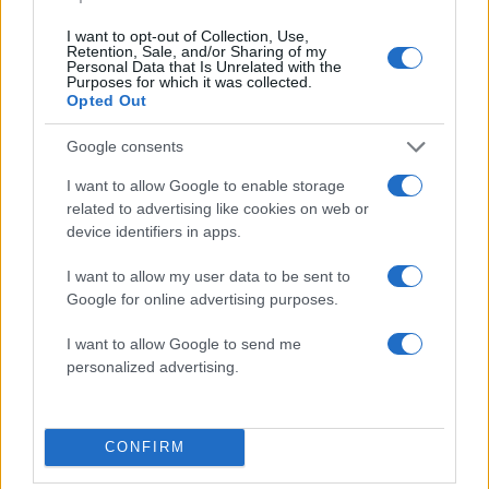
Τραγωδία στην Πάρο:
Πώς η Πυροσβεστικ
4χρονος βρέθηκε νεκρός
διέσωσε ανθρώπινες ζ
I want to opt-out of Collection, Use,
σε πισίνα
από την καταστροφι
Retention, Sale, and/or Sharing of my
φωτιά στην Αττικοβοι
Personal Data that Is Unrelated with the
Purposes for which it was collected.
– Πάνω από 250 άτο
Opted Out
απομακρύνθηκαν δι
θαλάσσης
Google consents
I want to allow Google to enable storage
Σχόλια
related to advertising like cookies on web or
device identifiers in apps.
I want to allow my user data to be sent to
Google for online advertising purposes.
Σχολίασε εδώ
I want to allow Google to send me
personalized advertising.
50 /50
CONFIRM