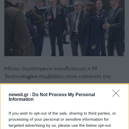
Μέσω στρατηγικών επενδύσεων, η M
Technologies συμβάλλει στην ενίσχυση της
στρατηγικής αυτονομίας στον τομέα της άμυνας
για την Ελλάδα και την Ευρώπη, προωθώντας την
newsit.gr -
Do Not Process My Personal
επαναβιομηχάνιση και τις κρίσιμες τεχνολογίες.
Information
ΔΙΑΦΗΜΙΣΗ
If you wish to opt-out of the sale, sharing to third parties, or
processing of your personal or sensitive information for
targeted advertising by us, please use the below opt-out