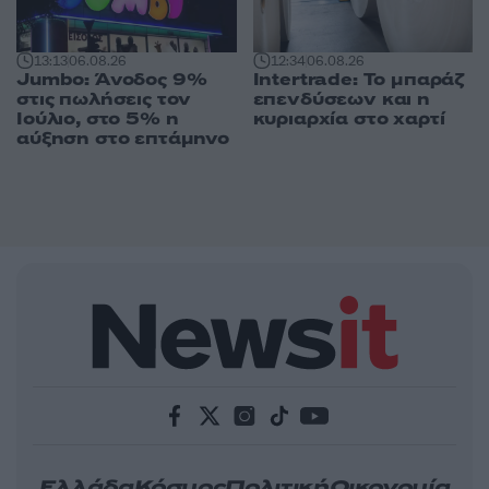
13:13
06.08.26
12:34
06.08.26
Jumbo: Άνοδος 9%
Intertrade: Το μπαράζ
στις πωλήσεις τον
επενδύσεων και η
Ιούλιο, στο 5% η
κυριαρχία στο χαρτί
αύξηση στο επτάμηνο
Ελλάδα
Κόσμος
Πολιτική
Οικονομία