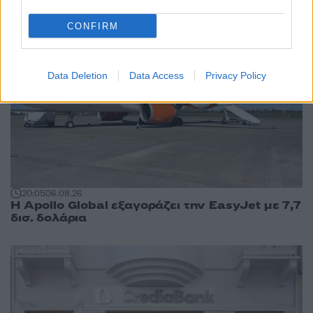
CONFIRM
Data Deletion
Data Access
Privacy Policy
20:05
06.08.26
Η Apollo Global εξαγοράζει την EasyJet με 7,7
δισ. δολάρια