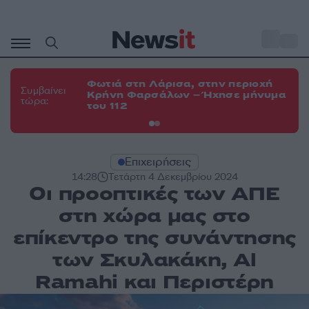
Μετάβαση
σε
o
34
περιεχόμενο
Φωτιά στη Λάρισα, στην περιοχή
Φω
Συμβαίνει
Κρήνη Φαρσάλων – Ήχησε μήνυμα
Κο
τώρα:
του 112
α
Επιχειρήσεις
14:28
Τετάρτη 4 Δεκεμβρίου 2024
Οι προοπτικές των ΑΠΕ
στη χώρα μας στο
επίκεντρο της συνάντησης
των Σκυλακάκη, Al
Ramahi και Περιστέρη