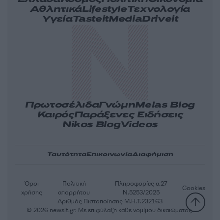
Αθλητικά
Lifestyle
Τεχνολογία
Υγεία
Tasteit
Media
Driveit
Πρωτοσέλιδα
Γνώμη
Melas Blog
Καιρός
Παράξενες Ειδήσεις
Nikos Blog
Videos
Ταυτότητα
Επικοινωνία
Διαφήμιση
Όροι
Πολιτική
Πληροφορίες α.27
Cookies
χρήσης
απορρήτου
Ν.5253/2025
Αριθμός Πιστοποίησης Μ.Η.Τ.232163
© 2026 newsit.gr. Με επιφύλαξη κάθε νομίμου δικαιώματος.