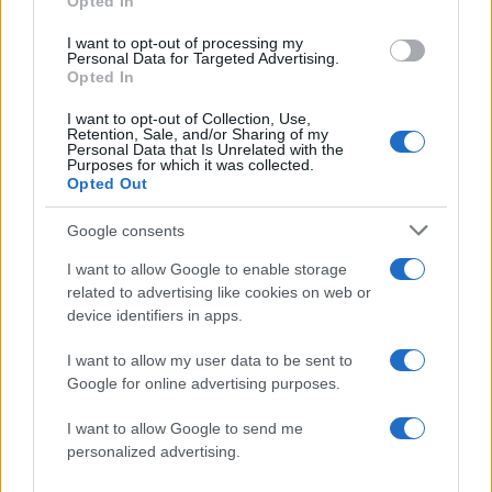
Opted In
επιχειρεί και τη νύχτα στα μέτωπα της
φωτιάς
I want to opt-out of processing my
Αυγερινός, Μουτσάτσου και ακόμη 20
Personal Data for Targeted Advertising.
84
πρώην στελέχη κατά Καρυστιανού: «Δεν
Opted In
αποχωρήσαμε για καρέκλες», αιχμές για
«συγκεντρωτικό μοντέλο»
I want to opt-out of Collection, Use,
Retention, Sale, and/or Sharing of my
Το πολωμένο μελτέμι που τροφοδότησε
Personal Data that Is Unrelated with the
59
Purposes for which it was collected.
τις φωτιές σε Αττική και Βοιωτία: «Από τα
Opted Out
ισχυρότερα επεισόδια των τελευταίων 50
χρόνων»
Google consents
Κρανίου τόπος το Πόρτο Γερμενό μετά το
51
καταστροφικό πέρασμα της φωτιάς –
I want to allow Google to enable storage
Ξεκίνησε η αυτοψία στα καμένα σπίτια
related to advertising like cookies on web or
device identifiers in apps.
I want to allow my user data to be sent to
Google for online advertising purposes.
Επιχειρήσεις:
I want to allow Google to send me
Περισσότερα άρθρα
personalized advertising.