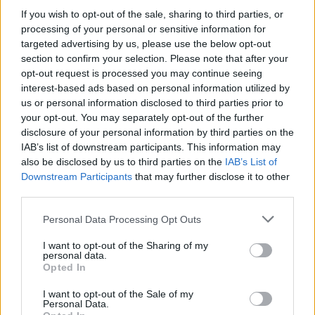
3
Mirror: Οι φωτιές στην Αιγιάλεια έκαναν
If you wish to opt-out of the sale, sharing to third parties, or
στάχτη το όνειρο οικογένειας από τη
processing of your personal or sensitive information for
Βρετανία για μια νέα ζωή στην
targeted advertising by us, please use the below opt-out
Πελοπόννησο – «Δεν χάσαμε μόνο ένα
section to confirm your selection. Please note that after your
σπίτι»
opt-out request is processed you may continue seeing
4
Ψάθα: «Δεν υπήρξε τεχνικό πρόβλημα με
interest-based ads based on personal information utilized by
τα δύο ελικόπτερα» κατέθεσαν ο Βρετανός
us or personal information disclosed to third parties prior to
χειριστής και ο Έλληνας διερμηνέας
your opt-out. You may separately opt-out of the further
5
«Βαριά καμπάνα» στον 27χρονο τράπερ
disclosure of your personal information by third parties on the
που έτρεχε με 182 χιλιόμετρα την ώρα σε
IAB’s list of downstream participants. This information may
δρόμο με όριο τα 80
also be disclosed by us to third parties on the
IAB’s List of
Downstream Participants
that may further disclose it to other
third parties.
Πιο σχολιασμένα
Please note that this website/app uses one or more Google
Personal Data Processing Opt Outs
services and may gather and store information including but
Μητσοτάκης στην υπογραφή συμφωνίας
198
για την ηλεκτρική διασύνδεση Ελλάδας –
not limited to your visit or usage behaviour. You may click to
I want to opt-out of the Sharing of my
personal data.
Κύπρου: «Ισχυρή ψήφος εμπιστοσύνης» η
grant or deny consent to Google and its third-party tags to
Opted In
είσοδος της Meridiam στην GSI
use your data for below specified purposes in below Google
consent section.
Canadair 515: Οι πρώτες εικόνες από την
I want to opt-out of the Sale of my
121
Personal Data.
κατασκευή του αεροσκάφους που θα