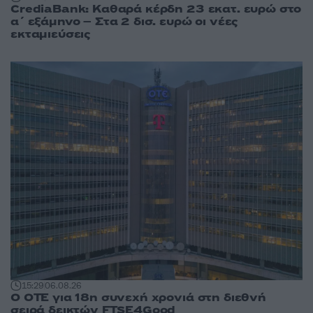
CrediaBank: Καθαρά κέρδη 23 εκατ. ευρώ στο
α΄ εξάμηνο – Στα 2 δισ. ευρώ οι νέες
εκταμιεύσεις
15:29
06.08.26
Ο ΟΤΕ για 18η συνεχή χρονιά στη διεθνή
σειρά δεικτών FTSE4Good