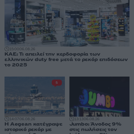
15:00
06.08.26
ΚΑΕ: Τι απειλεί την κερδοφορία των
ελληνικών duty free μετά το ρεκόρ επιδόσεων
το 2025
5
14:07
06.08.26
13:13
06.08.26
Η Aegean κατέγραψε
Jumbo: Άνοδος 9%
ιστορικό ρεκόρ με
στις πωλήσεις τον