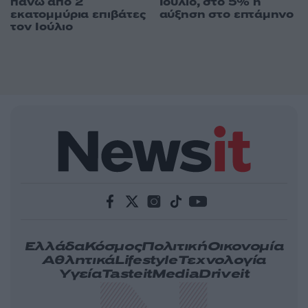
πάνω από 2
Ιούλιο, στο 5% η
εκατομμύρια επιβάτες
αύξηση στο επτάμηνο
τον Ιούλιο
Ελλάδα
Κόσμος
Πολιτική
Οικονομία
Αθλητικά
Lifestyle
Τεχνολογία
Υγεία
Tasteit
Media
Driveit