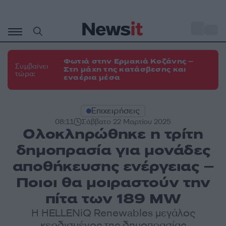
Μετάβαση
σε
o
34
περιεχόμενο
Φωτιά στην Ερμακιά Κοζάνης –
Συμβαίνει
Στη μάχη της κατάσβεσης και
τώρα:
εναέρια μέσα
Επιχειρήσεις
08:11
Σάββατο 22 Μαρτίου 2025
Ολοκληρώθηκε η τρίτη
δημοπρασία για μονάδες
αποθήκευσης ενέργειας –
Ποιοι θα μοιραστούν την
πίτα των 189 MW
Η HELLENiQ Renewables μεγάλος
κερδισμένος της δημοπρασίας