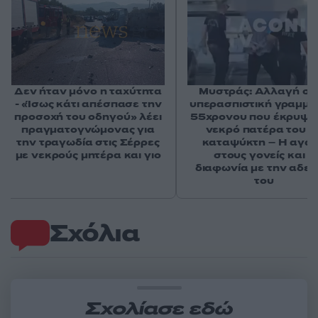
Δεν ήταν μόνο η ταχύτητα
Μυστράς: Αλλαγή στ
- «Ίσως κάτι απέσπασε την
υπερασπιστική γραμμή
προσοχή του οδηγού» λέει
55χρονου που έκρυψε
πραγματογνώμονας για
νεκρό πατέρα του σ
την τραγωδία στις Σέρρες
καταψύκτη – Η αγά
με νεκρούς μητέρα και γιο
στους γονείς και η
διαφωνία με την αδε
του
Σχόλια
Σχολίασε εδώ