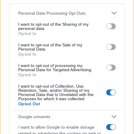
third parties.
ενημερωθείτε πρώτοι για όλη την ειδησεογραφία και τα
τελευταία νέα
της ημέρας
Please note that this website/app uses one or more Google
Personal Data Processing Opt Outs
services and may gather and store information including but
not limited to your visit or usage behaviour. You may click to
I want to opt-out of the Sharing of my
personal data.
grant or deny consent to Google and its third-party tags to
Opted In
use your data for below specified purposes in below Google
consent section.
I want to opt-out of the Sale of my
Πιο δημοφιλή
Personal Data.
Opted In
1
Η Ελένη Φωτοπούλου ευχήθηκε για τη
γιορτή του Άκη Παυλόπουλου: «Δεκαπέντε
I want to opt-out of processing my
Personal Data for Targeted Advertising.
χρόνια μου διδάσκει υπομονή και αγάπη»
Opted In
2
Αριστοτέλης Δαμίγος: Στο Αποτεφρωτήριο
Ριτσώνας το «ύστατο χαίρε» στον Έλληνα
I want to opt-out of Collection, Use,
σύνδεσμο του ελικοπτέρου που έπεσε στην
Retention, Sale, and/or Sharing of my
Personal Data that Is Unrelated with the
Ψάθα
Purposes for which it was collected.
Opted Out
3
Η Αγγελική Ηλιάδη περιγράφει το θαύμα
που έζησε και πώς είδε τον Χριστό μπροστά
της: «Ήταν ό,τι πιο όμορφο έχω δει στη ζωή
Google consents
μου»
I want to allow Google to enable storage
4
«Αφιέρωσε τη ζωή της στο να βοηθά
related to advertising like cookies on web or