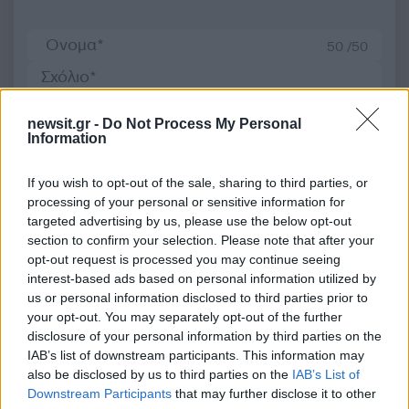
50 /50
newsit.gr -
Do Not Process My Personal
Information
2000 /2000
If you wish to opt-out of the sale, sharing to third parties, or
Υποβολή σχολίου
processing of your personal or sensitive information for
targeted advertising by us, please use the below opt-out
Όροι Χρήσης
. Το site προστατεύεται από reCAPTCHA, ισχύουν
section to confirm your selection. Please note that after your
Πολιτική Απορρήτου
&
Όροι Χρήσης
της Google.
opt-out request is processed you may continue seeing
Επιχειρήσεις
interest-based ads based on personal information utilized by
ΔΗΜΟΠΡΑΣΙΑ
us or personal information disclosed to third parties prior to
your opt-out. You may separately opt-out of the further
ΡΥΘΜΙΣΤΙΚΗ ΑΡΧΗ ΕΝΕΡΓΕΙΑΣ
disclosure of your personal information by third parties on the
IAB’s list of downstream participants. This information may
Share:
also be disclosed by us to third parties on the
IAB’s List of
Downstream Participants
that may further disclose it to other
Ακολουθήστε το Νewsit.gr στο
Google News
και