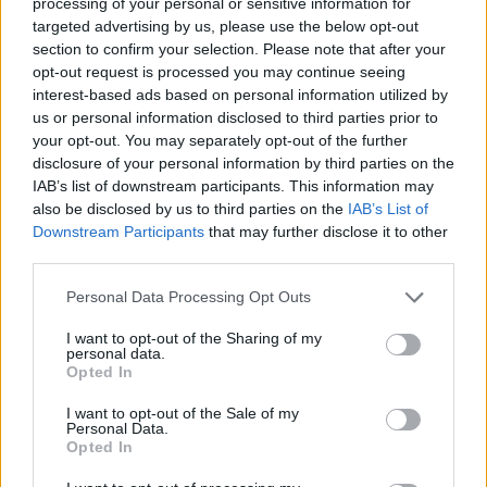
processing of your personal or sensitive information for
targeted advertising by us, please use the below opt-out
section to confirm your selection. Please note that after your
opt-out request is processed you may continue seeing
interest-based ads based on personal information utilized by
Σχολίασε εδώ
us or personal information disclosed to third parties prior to
your opt-out. You may separately opt-out of the further
disclosure of your personal information by third parties on the
50 /50
IAB’s list of downstream participants. This information may
also be disclosed by us to third parties on the
IAB’s List of
Downstream Participants
that may further disclose it to other
third parties.
Please note that this website/app uses one or more Google
Personal Data Processing Opt Outs
2000 /2000
services and may gather and store information including but
not limited to your visit or usage behaviour. You may click to
I want to opt-out of the Sharing of my
Υποβολή σχολίου
personal data.
grant or deny consent to Google and its third-party tags to
Opted In
use your data for below specified purposes in below Google
Όροι Χρήσης
. Το site προστατεύεται από reCAPTCHA, ισχύουν
consent section.
I want to opt-out of the Sale of my
Πολιτική Απορρήτου
&
Όροι Χρήσης
της Google.
Personal Data.
Opted In
Επιχειρήσεις
PARAMOUNT
ΕΞΑΓΟΡΑ