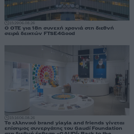
15:29
06.08.26
Ο ΟΤΕ για 18η συνεχή χρονιά στη διεθνή
σειρά δεικτών FTSE4Good
15:16
06.08.26
Το ελληνικό brand yiayia and friends γίνεται
επίσημος συνεργάτης του Gaudí Foundation
στη διεθνή έκθεση «GAUDÍ: Back to the