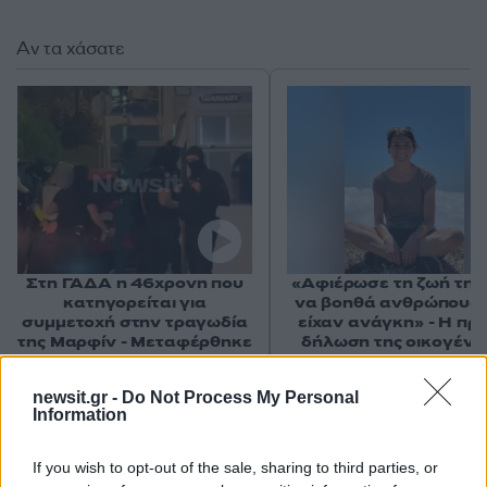
Αν τα χάσατε
Στη ΓΑΔΑ η 46χρονη που
«Αφιέρωσε τη ζωή της
κατηγορείται για
να βοηθά ανθρώπους 
συμμετοχή στην τραγωδία
είχαν ανάγκη» - Η πρ
της Μαρφίν - Μεταφέρθηκε
δήλωση της οικογένε
απευθείας από το
της 38χρονης Λίζα π
αεροδρόμιο
βρέθηκε νεκρή στη
newsit.gr -
Do Not Process My Personal
Κυψέλη
Information
Σχόλια
If you wish to opt-out of the sale, sharing to third parties, or