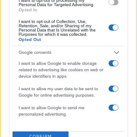
I want to opt-out of processing my
Personal Data for Targeted Advertising.
Share:
Opted In
I want to opt-out of Collection, Use,
Ακολουθήστε το Νewsit.gr στο
Google News
και
Retention, Sale, and/or Sharing of my
Personal Data that Is Unrelated with the
ενημερωθείτε πρώτοι για όλη την ειδησεογραφία και τα
Purposes for which it was collected.
τελευταία νέα
της ημέρας
Opted Out
Google consents
I want to allow Google to enable storage
related to advertising like cookies on web or
Πιο δημοφιλή
device identifiers in apps.
1
Έφυγαν οι συνεργάτες, μένει η Μαρία
I want to allow my user data to be sent to
Καρυστιανού - Η επόμενη μέρα για την
Google for online advertising purposes.
«Ελπίδα για τη Δημοκρατία»
I want to allow Google to send me
2
Σαμοθράκη: «Μαμά νόμιζες ότι δε θα σε
personalized advertising.
ξαναδώ;» – Τα πρώτα λόγια του 22χρονου
που έπεσε σε κανάλι με καυτό νερό
3
Συγκίνηση στο τελευταίο αντίο στον Λάκη
Χαλκιά: Με την «Φάμπρικα», λαούτο και
CONFIRM