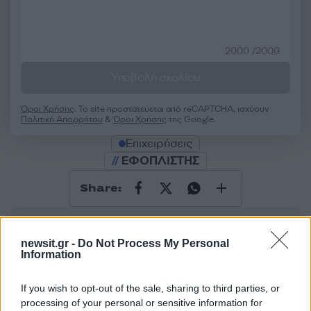
2000 /2000
Υποβολή σχολίου
Όροι Χρήσης
. Το site προστατεύεται από reCAPTCHA, ισχύουν
Πολιτική Απορρήτου
&
Όροι Χρήσης
της Google.
Επιχειρήσεις
ΕΦΟΠΛΙΣΤΗΣ
Share:
Ακολουθήστε το Νewsit.gr στο
Google News
και
ενημερωθείτε πρώτοι για όλη την ειδησεογραφία και τα
newsit.gr -
Do Not Process My Personal
τελευταία νέα
της ημέρας
Information
If you wish to opt-out of the sale, sharing to third parties, or
processing of your personal or sensitive information for