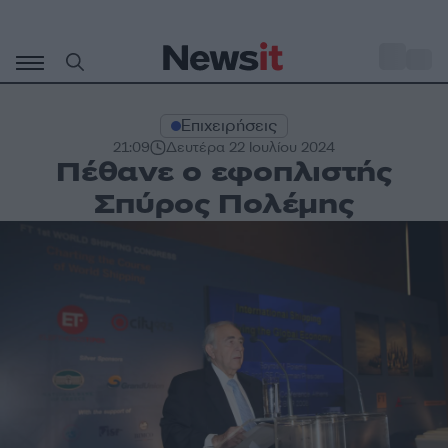
Μετάβαση
σε
o
33
περιεχόμενο
Επιχειρήσεις
21:09
Δευτέρα 22 Ιουλίου 2024
Πέθανε ο εφοπλιστής
Σπύρος Πολέμης