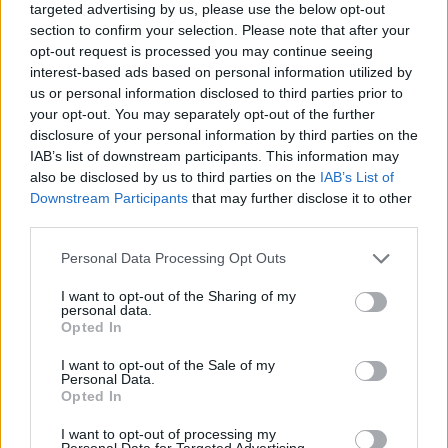
targeted advertising by us, please use the below opt-out
section to confirm your selection. Please note that after your
Πιο δημοφιλή
opt-out request is processed you may continue seeing
interest-based ads based on personal information utilized by
1
Ryanair: «Ένα κομμάτι του προσώπου του
us or personal information disclosed to third parties prior to
ήταν σαν πλαστελίνη», συγκλονίζει η
επιβάτιδα που έσωσε τον Σέρβο όταν
your opt-out. You may separately opt-out of the further
έσπασε το παράθυρο του αεροπλάνου
disclosure of your personal information by third parties on the
IAB’s list of downstream participants. This information may
2
Ανησυχία από το ξέσπασμα του ιού του
also be disclosed by us to third parties on the
IAB’s List of
Δυτικού Νείλου με κρούσματα στην Αττική
- «Καμπανάκι» από τον Ιατρικό Σύλλογο
Downstream Participants
that may further disclose it to other
Αθηνών για την προστασία της δημόσιας
third parties.
υγείας
Please note that this website/app uses one or more Google
Personal Data Processing Opt Outs
3
Φωτιά σε κατάστημα στον Άλιμο –
services and may gather and store information including but
Εκκενώθηκε πολυκατοικία
not limited to your visit or usage behaviour. You may click to
I want to opt-out of the Sharing of my
personal data.
4
Νέος «Αντεροβγάλτης» στο Λονδίνο βίαζε
grant or deny consent to Google and its third-party tags to
Opted In
και δολοφονούσε ιερόδουλες – Είχε
use your data for below specified purposes in below Google
συλληφθεί και αφέθηκε ελεύθερος
consent section.
I want to opt-out of the Sale of my
Personal Data.
5
Με 40άρια κορυφώνεται το κύμα ζέστης -
Opted In
Ποιες περιοχές βρίσκονται στο επίκεντρο
και μέχρι πότε θα κρατήσουν τα μελτέμια
I want to opt-out of processing my
Personal Data for Targeted Advertising.