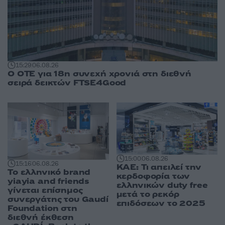
15:29
06.08.26
Ο ΟΤΕ για 18η συνεχή χρονιά στη διεθνή
σειρά δεικτών FTSE4Good
15:00
06.08.26
15:16
06.08.26
ΚΑΕ: Τι απειλεί την
Το ελληνικό brand
κερδοφορία των
yiayia and friends
ελληνικών duty free
γίνεται επίσημος
μετά το ρεκόρ
συνεργάτης του Gaudí
επιδόσεων το 2025
Foundation στη
διεθνή έκθεση