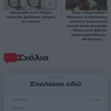
Τραγωδία στην Πάρο:
Πώς η Πυροσβεστικ
4χρονος βρέθηκε νεκρός
διέσωσε ανθρώπινες ζ
σε πισίνα
από την καταστροφι
φωτιά στην Αττικοβοι
– Πάνω από 250 άτο
απομακρύνθηκαν δι
θαλάσσης
Σχόλια
Σχολίασε εδώ
50 /50