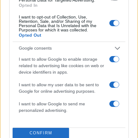
Opted In
Πιο σχολιασμένα
I want to opt-out of Collection, Use,
Retention, Sale, and/or Sharing of my
Marfin: Η 46χρονη πήρε προθεσμία για
Personal Data that Is Unrelated with the
103
να απολογηθεί την Τρίτη – «Είναι αθώα,
Purposes for which it was collected.
συμμετείχε στη διαδήλωση όπως και
Opted Out
100.000 άτομα»
Google consents
Βγήκαν ξανά τα μαχαίρια στην Ελπίδα
94
για τη Δημοκρατία: «Καρυστιανού,
I want to allow Google to enable storage
Γρατσία και Γαλανός μετέτρεψαν το
related to advertising like cookies on web or
κίνημα σε φοβικό αρχηγικό κόμμα»
device identifiers in apps.
Μεταφορές χρημάτων: Πότε μπορεί να
76
θεωρηθούν δωρεές και να επιβληθεί
I want to allow my user data to be sent to
φόρος – Τι ισχυεί για τις γονικές παροχές
Google for online advertising purposes.
Απίστευτο κι όμως αληθινό -
74
Aναστέλλονται τα τακτικά ραντεβού του
I want to allow Google to send me
αγγειοχειρουργού του νοσοκομείου
personalized advertising.
Χανίων επειδή κλάπηκε το μηχανάκι του
γιατρού
Σούπερ μάρκετ: Νέες μειώσεις τιμών –
61
916 προϊόντα στην εθνική πρωτοβουλία,
CONFIRM