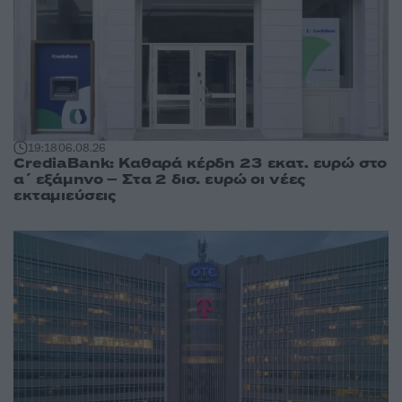
19:18
06.08.26
CrediaBank: Καθαρά κέρδη 23 εκατ. ευρώ στο
α΄ εξάμηνο – Στα 2 δισ. ευρώ οι νέες
εκταμιεύσεις