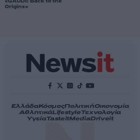
«GAUDÍ: Back to the
Origins»
Ελλάδα
Κόσμος
Πολιτική
Οικονομία
Αθλητικά
Lifestyle
Τεχνολογία
Υγεία
Tasteit
Media
Driveit