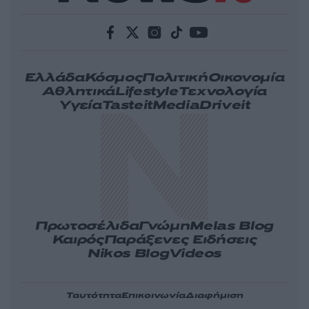
Ελλάδα
Κόσμος
Πολιτική
Οικονομία
Αθλητικά
Lifestyle
Τεχνολογία
Υγεία
Tasteit
Media
Driveit
Πρωτοσέλιδα
Γνώμη
Melas Blog
Καιρός
Παράξενες Ειδήσεις
Nikos Blog
Videos
Ταυτότητα
Επικοινωνία
Διαφήμιση