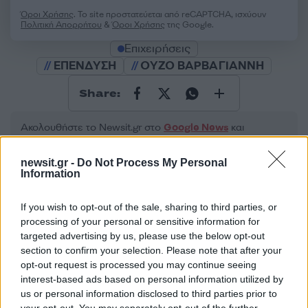
Όροι Χρήσης
. Το site προστατεύεται από reCAPTCHA, ισχύουν
Πολιτική Απορρήτου
&
Όροι Χρήσης
της Google.
Επιχειρήσεις
ΕΠΕΝΔΥΣΗ
ΟΥΖΟ ΒΑΡΒΑΓΙΑΝΝΗ
Share:
Ακολουθήστε το Νewsit.gr στο
Google News
και
ενημερωθείτε πρώτοι για όλη την ειδησεογραφία και τα
τελευταία νέα
της ημέρας
newsit.gr -
Do Not Process My Personal
Information
If you wish to opt-out of the sale, sharing to third parties, or
processing of your personal or sensitive information for
targeted advertising by us, please use the below opt-out
Πιο δημοφιλή
section to confirm your selection. Please note that after your
opt-out request is processed you may continue seeing
1
Σέρρες: Βίντεο ντοκουμέντο από το
interest-based ads based on personal information utilized by
τροχαίο με νεκρούς μητέρα και γιο – Ο
οδηγός του φορτηγού κατέγραψε τη
us or personal information disclosed to third parties prior to
σύγκρουση