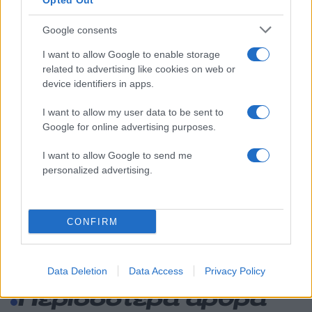
Opted Out
Canadair 515: Οι πρώτες εικόνες από την
131
κατασκευή του αεροσκάφους που θα
Google consents
επιχειρεί και τη νύχτα στα μέτωπα της
φωτιάς
I want to allow Google to enable storage
Μεταφορές χρημάτων: Πότε μπορεί να
70
related to advertising like cookies on web or
θεωρηθούν δωρεές και να επιβληθεί
device identifiers in apps.
φόρος – Τι ισχυεί για τις γονικές παροχές
I want to allow my user data to be sent to
Το πολωμένο μελτέμι που τροφοδότησε
59
τις φωτιές σε Αττική και Βοιωτία: «Από τα
Google for online advertising purposes.
ισχυρότερα επεισόδια των τελευταίων 50
χρόνων»
I want to allow Google to send me
personalized advertising.
Κρανίου τόπος το Πόρτο Γερμενό μετά το
51
καταστροφικό πέρασμα της φωτιάς –
Ξεκίνησε η αυτοψία στα καμένα σπίτια
CONFIRM
Data Deletion
Data Access
Privacy Policy
Επιχειρήσεις:
Περισσότερα άρθρα