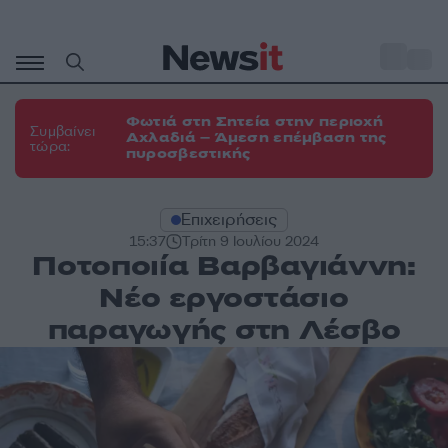
Μετάβαση
σε
o
31
περιεχόμενο
Φωτιά στη Σητεία στην περιοχή
Συμβαίνει
Αχλαδιά – Άμεση επέμβαση της
τώρα:
πυροσβεστικής
Επιχειρήσεις
15:37
Τρίτη 9 Ιουλίου 2024
Ποτοποιία Βαρβαγιάννη:
Νέο εργοστάσιο
παραγωγής στη Λέσβο