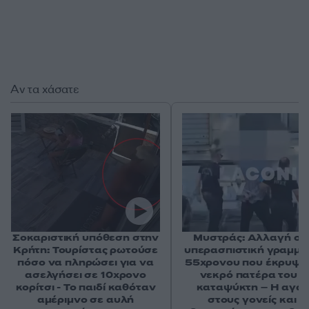
Αν τα χάσατε
Σοκαριστική υπόθεση στην
Μυστράς: Αλλαγή στ
Κρήτη: Τουρίστας ρωτούσε
υπερασπιστική γραμμή
πόσο να πληρώσει για να
55χρονου που έκρυψε
ασελγήσει σε 10χρονο
νεκρό πατέρα του σ
κορίτσι - Το παιδί καθόταν
καταψύκτη – Η αγά
αμέριμνο σε αυλή
στους γονείς και η