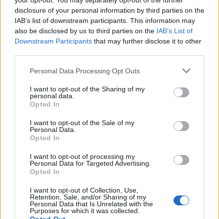
your opt-out. You may separately opt-out of the further
disclosure of your personal information by third parties on the
2
Έρχεται τριήμερο με 40άρια και ισχυρά
IAB’s list of downstream participants. This information may
μελτέμια - Οι περιοχές που θα είναι πιο
έντονα τα φαινόμενα
also be disclosed by us to third parties on the
IAB’s List of
Downstream Participants
that may further disclose it to other
3
Στα Χανιά για ολιγοήμερες διακοπές ο
third parties.
Κυριάκος Μητσοτάκης με την σύζυγό του
Μαρέβα
Please note that this website/app uses one or more Google
Personal Data Processing Opt Outs
4
services and may gather and store information including but
Marfin: Η 46χρονη πήρε προθεσμία για να
απολογηθεί την Τρίτη – «Είναι αθώα,
not limited to your visit or usage behaviour. You may click to
I want to opt-out of the Sharing of my
συμμετείχε στη διαδήλωση όπως και
personal data.
grant or deny consent to Google and its third-party tags to
100.000 άτομα»
Opted In
use your data for below specified purposes in below Google
5
consent section.
ΠΑΟΚ – Άντερλεχτ 0-1: Οι Θεσσαλονικείς
I want to opt-out of the Sale of my
ηττήθηκαν στο τρελό ματς της Τούμπας και
Personal Data.
θα ψάξουν την ανατροπή στο Βέλγιο
Opted In
I want to opt-out of processing my
Personal Data for Targeted Advertising.
Πιο σχολιασμένα
Opted In
I want to opt-out of Collection, Use,
Έφυγαν οι συνεργάτες, μένει η Μαρία
184
Retention, Sale, and/or Sharing of my
Καρυστιανού - Η επόμενη μέρα για την
Personal Data that Is Unrelated with the
«Ελπίδα για τη Δημοκρατία»
Purposes for which it was collected.