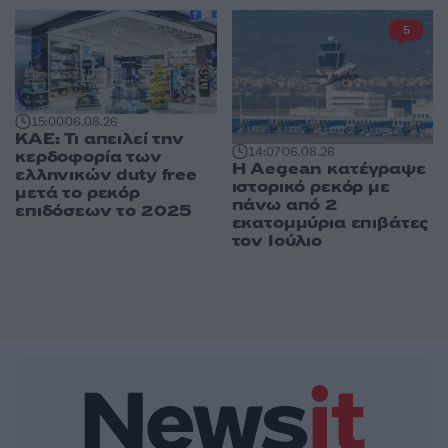
5
15:00
06.08.26
ΚΑΕ: Τι απειλεί την
14:07
06.08.26
κερδοφορία των
Η Aegean κατέγραψε
ελληνικών duty free
ιστορικό ρεκόρ με
μετά το ρεκόρ
πάνω από 2
επιδόσεων το 2025
εκατομμύρια επιβάτες
τον Ιούλιο