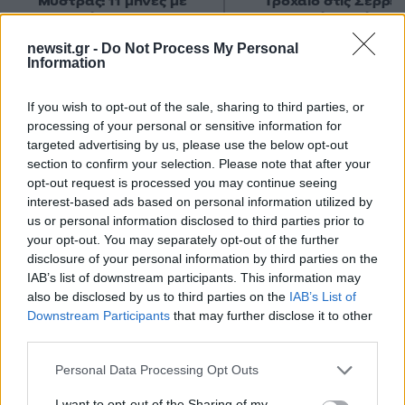
Μυστράς: 11 μήνες με
Τροχαίο στις Σέρρες
αναστολή στον 55χρονο
«Ξαφνικά μου ήρθε 
που έκρυβε τον νεκρό
αυτοκίνητο, προσπάθ
newsit.gr -
Do Not Process My Personal
πατέρα του σε καταψύκτη
να φύγω αριστερά» λέ
Information
– «Ήθελα να τον βλέπω»
οδηγός του φορτηγ
If you wish to opt-out of the sale, sharing to third parties, or
Σχόλια
processing of your personal or sensitive information for
targeted advertising by us, please use the below opt-out
section to confirm your selection. Please note that after your
opt-out request is processed you may continue seeing
interest-based ads based on personal information utilized by
us or personal information disclosed to third parties prior to
Σχολίασε εδώ
your opt-out. You may separately opt-out of the further
disclosure of your personal information by third parties on the
IAB’s list of downstream participants. This information may
50 /50
also be disclosed by us to third parties on the
IAB’s List of
Downstream Participants
that may further disclose it to other
third parties.
Please note that this website/app uses one or more Google
Personal Data Processing Opt Outs
services and may gather and store information including but
2000 /2000
not limited to your visit or usage behaviour. You may click to
I want to opt-out of the Sharing of my