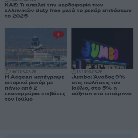
ΚΑΕ: Τι απειλεί την κερδοφορία των
ελληνικών duty free μετά το ρεκόρ επιδόσεων
το 2025
5
14:07
06.08.26
13:13
06.08.26
Η Aegean κατέγραψε
Jumbo: Άνοδος 9%
ιστορικό ρεκόρ με
στις πωλήσεις τον
πάνω από 2
Ιούλιο, στο 5% η
εκατομμύρια επιβάτες
αύξηση στο επτάμηνο
τον Ιούλιο