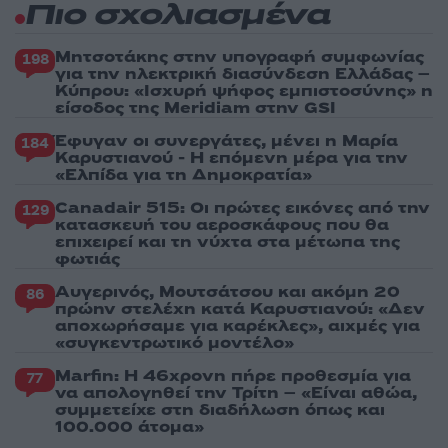
Πιο σχολιασμένα
Μητσοτάκης στην υπογραφή συμφωνίας
198
για την ηλεκτρική διασύνδεση Ελλάδας –
Κύπρου: «Ισχυρή ψήφος εμπιστοσύνης» η
είσοδος της Meridiam στην GSI
Έφυγαν οι συνεργάτες, μένει η Μαρία
184
Καρυστιανού - Η επόμενη μέρα για την
«Ελπίδα για τη Δημοκρατία»
Canadair 515: Οι πρώτες εικόνες από την
129
κατασκευή του αεροσκάφους που θα
επιχειρεί και τη νύχτα στα μέτωπα της
φωτιάς
Αυγερινός, Μουτσάτσου και ακόμη 20
86
πρώην στελέχη κατά Καρυστιανού: «Δεν
αποχωρήσαμε για καρέκλες», αιχμές για
«συγκεντρωτικό μοντέλο»
Marfin: Η 46χρονη πήρε προθεσμία για
77
να απολογηθεί την Τρίτη – «Είναι αθώα,
συμμετείχε στη διαδήλωση όπως και
100.000 άτομα»