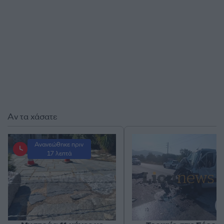
Αν τα χάσατε
Ανανεώθηκε πριν
17 λεπτά