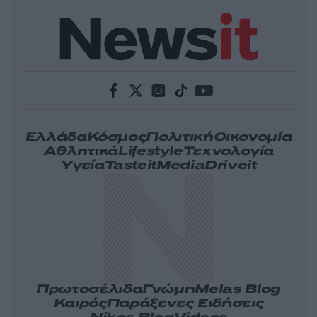
Ελλάδα
Κόσμος
Πολιτική
Οικονομία
Αθλητικά
Lifestyle
Τεχνολογία
Υγεία
Tasteit
Media
Driveit
Πρωτοσέλιδα
Γνώμη
Melas Blog
Καιρός
Παράξενες Ειδήσεις