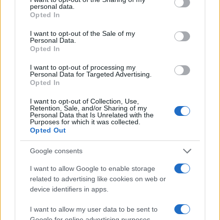
personal data.
grant or deny consent to Google and its third-party tags to
Υποβολή σχολίου
Opted In
use your data for below specified purposes in below Google
consent section.
I want to opt-out of the Sale of my
Όροι Χρήσης
. Το site προστατεύεται από reCAPTCHA, ισχύουν
Personal Data.
Πολιτική Απορρήτου
&
Όροι Χρήσης
της Google.
Opted In
Επιχειρήσεις
I want to opt-out of processing my
ΑΝΕΞΑΡΤΗΤΗ ΑΡΧΗ ΕΛΕΓΧΟΥ ΑΓΟΡΑΣ
Personal Data for Targeted Advertising.
Opted In
ΠΡΟΣΤΙΜΑ
I want to opt-out of Collection, Use,
Share:
Retention, Sale, and/or Sharing of my
Personal Data that Is Unrelated with the
Purposes for which it was collected.
Ακολουθήστε το Νewsit.gr στο
Google News
και
Opted Out
ενημερωθείτε πρώτοι για όλη την ειδησεογραφία και τα
τελευταία νέα
της ημέρας
Google consents
I want to allow Google to enable storage
related to advertising like cookies on web or
device identifiers in apps.
Πιο δημοφιλή
I want to allow my user data to be sent to
Google for online advertising purposes.