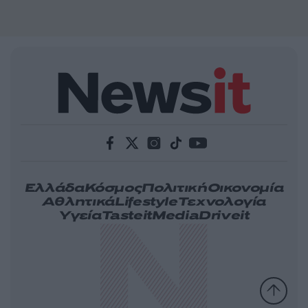
Ελλάδα
Κόσμος
Πολιτική
Οικονομία
Αθλητικά
Lifestyle
Τεχνολογία
Υγεία
Tasteit
Media
Driveit