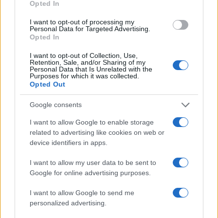
Opted In
Υποβολή σχολίου
I want to opt-out of processing my
Personal Data for Targeted Advertising.
Opted In
Όροι Χρήσης
. Το site προστατεύεται από reCAPTCHA, ισχύουν
Πολιτική Απορρήτου
&
Όροι Χρήσης
της Google.
I want to opt-out of Collection, Use,
Retention, Sale, and/or Sharing of my
Επιχειρήσεις
Personal Data that Is Unrelated with the
ΓΕΚ ΤΕΡΝΑ
ΕΓΝΑΤΙΑ ΟΔΟΣ
Purposes for which it was collected.
Opted Out
ΕΠΕΝΔΥΣΕΙΣ
Google consents
Share:
I want to allow Google to enable storage
Ακολουθήστε το Νewsit.gr στο
Google News
και
related to advertising like cookies on web or
ενημερωθείτε πρώτοι για όλη την ειδησεογραφία και τα
device identifiers in apps.
τελευταία νέα
της ημέρας
I want to allow my user data to be sent to
Google for online advertising purposes.
I want to allow Google to send me
personalized advertising.
Πιο δημοφιλή