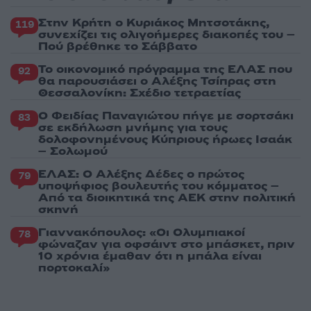
Στην Κρήτη ο Κυριάκος Μητσοτάκης,
119
συνεχίζει τις ολιγοήμερες διακοπές του –
Πού βρέθηκε το Σάββατο
Το οικονομικό πρόγραμμα της ΕΛΑΣ που
92
θα παρουσιάσει ο Αλέξης Τσίπρας στη
Θεσσαλονίκη: Σχέδιο τετραετίας
Ο Φειδίας Παναγιώτου πήγε με σορτσάκι
83
σε εκδήλωση μνήμης για τους
δολοφονημένους Κύπριους ήρωες Ισαάκ
– Σολωμού
ΕΛΑΣ: Ο Αλέξης Δέδες ο πρώτος
79
υποψήφιος βουλευτής του κόμματος –
Από τα διοικητικά της ΑΕΚ στην πολιτική
σκηνή
Γιαννακόπουλος: «Οι Ολυμπιακοί
78
φώναζαν για οφσάιντ στο μπάσκετ, πριν
10 χρόνια έμαθαν ότι η μπάλα είναι
πορτοκαλί»