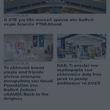
15:29
06.08.26
Ο ΟΤΕ για 18η συνεχή χρονιά στη διεθνή
σειρά δεικτών FTSE4Good
15:00
06.08.26
15:16
06.08.26
ΚΑΕ: Τι απειλεί την
Το ελληνικό brand
κερδοφορία των
yiayia and friends
ελληνικών duty free
γίνεται επίσημος
μετά το ρεκόρ
συνεργάτης του Gaudí
επιδόσεων το 2025
Foundation στη
διεθνή έκθεση
«GAUDÍ: Back to the
Origins»