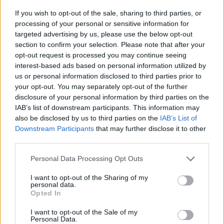
Κουβαρά Αττικής:
απαντά για τις μαζικ
If you wish to opt-out of the sale, sharing to third parties, or
Καίγονται πτηνοτροφικές
αποχωρήσεις: Είχαμ
μονάδες - Εκκενώθηκε ο
αντιληφθεί το παρακίν
processing of your personal or sensitive information for
Άγιος Στυλιανός, διακοπή
ο Θανάσης Αυγερινός 
targeted advertising by us, please use the below opt-out
κυκλοφορίας στη Λαυρίου
προσέγγισε
section to confirm your selection. Please note that after your
opt-out request is processed you may continue seeing
interest-based ads based on personal information utilized by
Σχόλια
us or personal information disclosed to third parties prior to
your opt-out. You may separately opt-out of the further
disclosure of your personal information by third parties on the
IAB’s list of downstream participants. This information may
also be disclosed by us to third parties on the
IAB’s List of
Downstream Participants
that may further disclose it to other
Σχολίασε εδώ
third parties.
Please note that this website/app uses one or more Google
Personal Data Processing Opt Outs
50 /50
services and may gather and store information including but
not limited to your visit or usage behaviour. You may click to
I want to opt-out of the Sharing of my
personal data.
grant or deny consent to Google and its third-party tags to
Opted In
use your data for below specified purposes in below Google
consent section.
I want to opt-out of the Sale of my
Personal Data.
2000 /2000