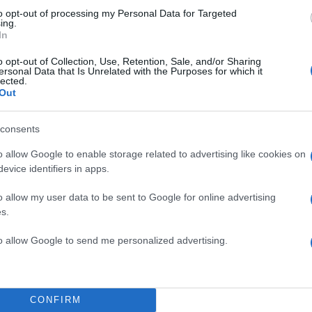
to opt-out of processing my Personal Data for Targeted
ing.
In
o opt-out of Collection, Use, Retention, Sale, and/or Sharing
ersonal Data that Is Unrelated with the Purposes for which it
lected.
Out
consents
o allow Google to enable storage related to advertising like cookies on
evice identifiers in apps.
πολα Οδικής Ασφάλειας
o allow my user data to be sent to Google for online advertising
s.
θμός Έκτακτης Ανάγκης 24ωρης λειτουργιάς, 1075
ή Βοήθεια σε περιπτώσεις ακινητοποίησης
to allow Google to send me personalized advertising.
Εξυπηρέτηση Πελατών στον αριθμό 801 700 7000
την ΤΕΡΝΑ, βρίσκονται τα τελευταία 46 χλμ. του
CONFIRM