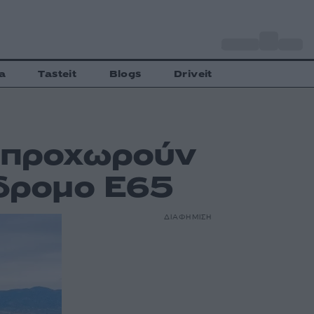
o
Αθήνα
27
C
a
Tasteit
Blogs
Driveit
ς προχωρούν
όδρομο Ε65
ΔΙΑΦΗΜΙΣΗ