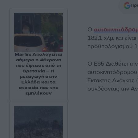
Προ
Ο
αυτοκινητόδρο
182,1 χλμ. και είνα
προϋπολογισμού 1,
Marfin: Απολογείται
σήμερα η 46χρονη
Ο Ε65 Διαθέτει τη
που έφτασε από τη
Βρετανία – Η
αυτοκινητόδρομου
μεταγωγή στην
Έκτακτης Ανάγκης 
Ελλάδα και τα
στοιχεία που την
συνδέοντας την Ανα
εμπλέκουν