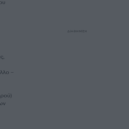
δου
ΔΙΑΦΗΜΙΣΗ
ς,
υλλο –
ερού)
ων