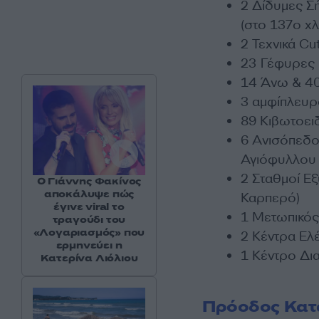
2 Δίδυμες Σή
(στο 137ο χλ
2 Τεχνικά Cu
23 Γέφυρες
14 Άνω & 40
3 αμφίπλευρ
89 Κιβωτοειδ
6 Ανισόπεδοι
Αγιόφυλλου 
2 Σταθμοί Ε
Ο Γιάννης Φακίνος
αποκάλυψε πώς
Καρπερό)
έγινε viral το
1 Μετωπικός
τραγούδι του
«Λογαριασμός» που
2 Κέντρα Ελ
ερμηνεύει η
1 Κέντρο Δι
Κατερίνα Λιόλιου
Πρόοδος Κατ