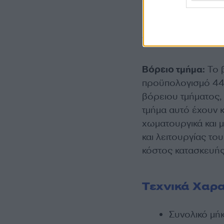
αυτοκινητοδρόμου,
και θα φθάνουν έως
κατασκευή τους λει
780 άτομα προσωπι
Βόρειο τμήμα:
Το β
προϋπολογισμό 442
βόρειου τμήματος, 
τμήμα αυτό έχουν κ
χωματουργικά και μ
και λειτουργίας το
κόστος κατασκευής,
Τεχνικά Χαρα
Συνολικό μήκ