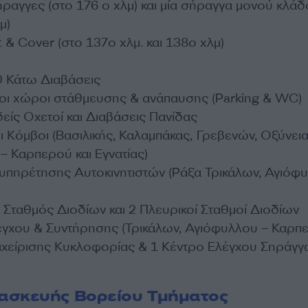
ραγγες (στο 176 ο χλμ) και μία σήραγγα μονού κλά
μ)
t & Cover (στο 137ο χλμ. και 138ο χλμ)
 Κάτω Διαβάσεις
οι χώροι στάθμευσης & ανάπαυσης (Parking & WC)
είς Οχετοί και Διαβάσεις Πανίδας
 Κόμβοι (Βασιλικής, Καλαμπάκας, Γρεβενών, Οξύνεια
– Καρπερού και Εγνατίας)
ξυπηρέτησης Αυτοκινητιστών (Ράξα Τρικάλων, Αγιόφ
 Σταθμός Διοδίων και 2 Πλευρικοί Σταθμοί Διοδίων
έγχου & Συντήρησης (Τρικάλων, Αγιόφυλλου – Καρπ
αχείρισης Κυκλοφορίας & 1 Κέντρο Ελέγχου Σηράγγ
ασκευής Βορείου Τμήματος