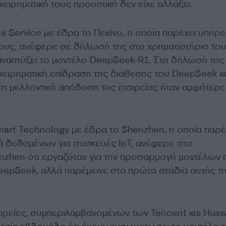
ιχειρηματική τους προοπτική δεν είχε αλλάξει.
ta Service με έδρα το Πεκίνο, η οποία παρέχει υπηρε
ους, ανέφερε σε δήλωσή της στο χρηματιστήριο το
 αναπτύξει το μοντέλο DeepSeek-R1. Στη δήλωσή της
ιχειρηματική επίδραση της διάθεσης του DeepSeek κ
στη μελλοντική απόδοση της εταιρείας ήταν αμφότερε
mart Technology με έδρα το Shenzhen, η οποία παρέ
ά δεδομένων για συσκευές IoT, ανέφερε στο
nzhen ότι εργαζόταν για την προσαρμογή μοντέλων 
DeepSeek, αλλά παρέμεινε στα πρώτα στάδια αυτής τ
αιρείες, συμπεριλαμβανομένων των Tencent και Huaw