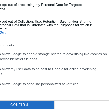
to opt-out of processing my Personal Data for Targeted
ing.
In
o opt-out of Collection, Use, Retention, Sale, and/or Sharing
ersonal Data that Is Unrelated with the Purposes for which it
lected.
Out
consents
o allow Google to enable storage related to advertising like cookies on
evice identifiers in apps.
o allow my user data to be sent to Google for online advertising
s.
to allow Google to send me personalized advertising.
CONFIRM