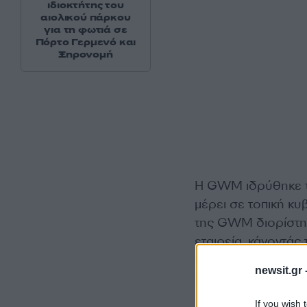
ιδιοκτήτης του
αιολικού πάρκου
για τη φωτιά σε
Πόρτο Γερμενό και
Ξηρονομή
Η GWM ιδρύθηκε το
μέρει σε τοπική κ
της GWM διορίστηκ
εταιρεία, κάνοντά
στην Κίνα. Το 1998,
newsit.gr 
Χρηματιστήριο του
If you wish 