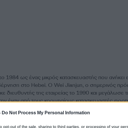
 1984 ως ένας μικρός κατασκευαστής που ανήκει 
υβέρνηση στο Hebei. Ο Wei Jianjun, ο σημερινός πρ
ε διευθυντής της εταιρείας το 1990 και μεγάλωσε τ
ς την έναν από τους κορυφαίους κατασκευαστές φορ
 η εταιρεία ιδιωτικοποιήθηκε και έγινε δημόσια στο
-
Do Not Process My Personal Information
 Χονγκ Κονγκ το 2003.
to opt-out of the sale, sharing to third parties, or processing of your per