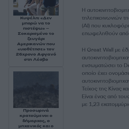
Η αυτοκινητοβιομη
τηλεπικοινωνιών τ
Κυψέλη: «Δεν
μπορώ να το
(AI) που κυκλοφόρ
πιστέψω» –
επωφεληθούν από τ
Σοκαρισμένο το
ζευγάρι
Αμερικανών που
Η Great Wall με έ
«υιοθέτησε» τον
26χρονο Αφγανό
αυτοκινητοβιομηχαν
στη Λέσβο
ενσωματώσει το D
οποίο έχει ονομάσει
αυτοκινητοβιομηχαν
Τείχος της Κίνας κ
Είναι ένας από το
με 1,23 εκατομμύρ
Προσωρινά
κρατούμενοι ο
δήμαρχος, ο
μηχανικός και ο