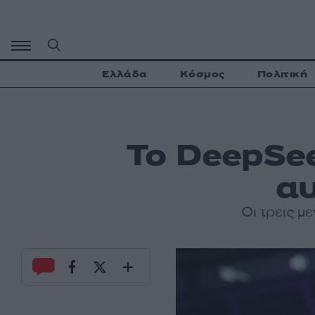
Μετάβαση
σε
περιεχόμενο
Ελλάδα
Κόσμος
Πολιτική
Το DeepSee
αυ
Οι τρεις μ