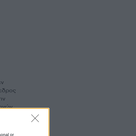
εν
όεδρος
ην
τηγών
sonal or