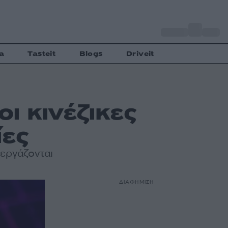
o
Αθήνα
27
C
a
Tasteit
Blogs
Driveit
ι κινέζικες
ίες
 εργάζονται
ΔΙΑΦΗΜΙΣΗ