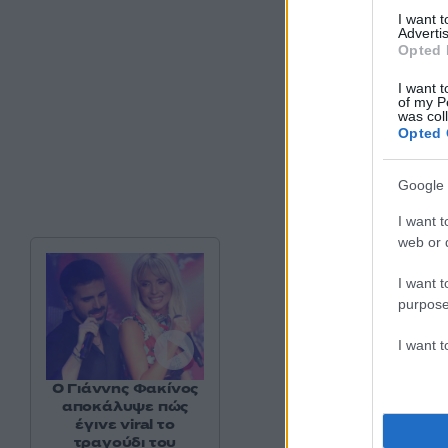
I want 
Advertis
Opted 
I want t
of my P
was col
Opted 
Google 
I want t
web or d
I want t
purpose
I want 
Ο Γιάννης Φακίνος
αποκάλυψε πώς
έγινε viral το
τραγούδι του