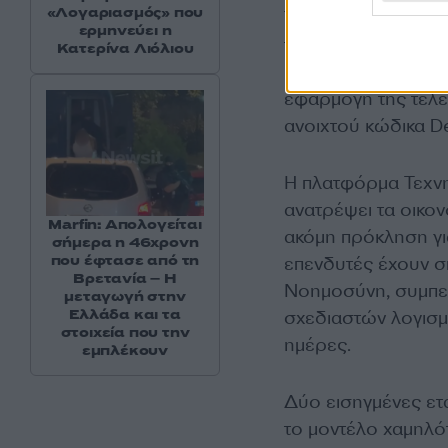
«Λογαριασμός» που
Το υπουργείο Βιομ
ερμηνεύει η
τρεις μεγαλύτερες 
Κατερίνα Λιόλιου
Unicom και China 
εφαρμογή της τελευ
ανοιχτού κώδικα D
Η πλατφόρμα Τεχνη
ανατρέψει τα οικον
Marfin: Απολογείται
ακόμη πρόκληση για
σήμερα η 46χρονη
που έφτασε από τη
επενδυτές έχουν σπ
Βρετανία – Η
Νοημοσύνη, συμπε
μεταγωγή στην
Ελλάδα και τα
σχεδιαστών λογισμι
στοιχεία που την
ημέρες.
εμπλέκουν
Δύο εισηγμένες ετ
το μοντέλο χαμηλ