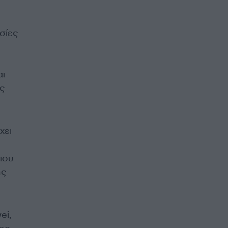
σίες
υ
αι
ς
χει
που
ης
ei,