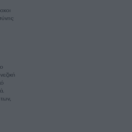
ροχοι
σύνης
το
ινεζική
κό
ά.
ήτων,