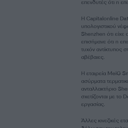
επενδυτές ότι η επ
Η Capitalonline Da
υπολογιστικού νέφ
Shenzhen ότι είχε
επισήμανε ότι η επ
τυχόν αντίκτυπος 
αβέβαιες.
Η εταιρεία MeiG S
ασύρματα τερματικ
ανταλλακτήριο She
σχετίζονται με το 
εργασίας.
Άλλες κινεζικές ετ