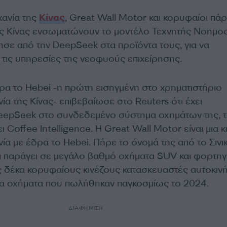
χανία της
Κίνας
, Great Wall Motor και κορυφαίοι πά
ης Κίνας ενσωματώνουν το μοντέλο Τεχνητής Νοημο
ησε από την DeepSeek στα προϊόντα τους, για να
ις υπηρεσίες της νεοφυούς επιχείρησης.
δρα το Hebei -η πρώτη εισηγμένη στο χρηματιστήριο
ία της Κίνας- επιβεβαίωσε στο Reuters ότι έχει
eepSeek στο συνδεδεμένο σύστημα οχημάτων της, 
 Coffee Intelligence. Η Great Wall Motor είναι μια κ
ία με έδρα το Hebei. Πήρε το όνομά της από το Σινι
αι παράγει σε μεγάλο βαθμό οχήματα SUV και φορτηγ
υς δέκα κορυφαίους κινέζους κατασκευαστές αυτοκιν
ια οχήματα που πωλήθηκαν παγκοσμίως το 2024.
ΔΙΑΦΗΜΙΣΗ