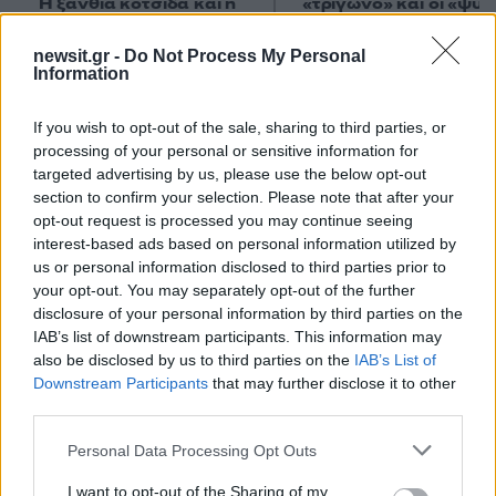
Η ξανθιά κοτσίδα και η
«τρίγωνο» και οι «ψυχ
εξέταση του 2022 για την
σφαίρες»
ίδια υπόθεση
newsit.gr -
Do Not Process My Personal
Information
Σχόλια
If you wish to opt-out of the sale, sharing to third parties, or
processing of your personal or sensitive information for
targeted advertising by us, please use the below opt-out
section to confirm your selection. Please note that after your
opt-out request is processed you may continue seeing
Σχολίασε εδώ
interest-based ads based on personal information utilized by
us or personal information disclosed to third parties prior to
your opt-out. You may separately opt-out of the further
50 /50
disclosure of your personal information by third parties on the
IAB’s list of downstream participants. This information may
also be disclosed by us to third parties on the
IAB’s List of
Downstream Participants
that may further disclose it to other
third parties.
2000 /2000
Please note that this website/app uses one or more Google
Personal Data Processing Opt Outs
services and may gather and store information including but
Υποβολή σχολίου
not limited to your visit or usage behaviour. You may click to
I want to opt-out of the Sharing of my