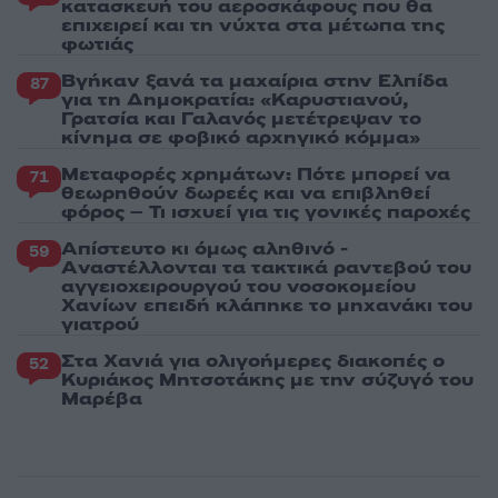
κατασκευή του αεροσκάφους που θα
επιχειρεί και τη νύχτα στα μέτωπα της
φωτιάς
Βγήκαν ξανά τα μαχαίρια στην Ελπίδα
87
για τη Δημοκρατία: «Καρυστιανού,
Γρατσία και Γαλανός μετέτρεψαν το
κίνημα σε φοβικό αρχηγικό κόμμα»
Μεταφορές χρημάτων: Πότε μπορεί να
71
θεωρηθούν δωρεές και να επιβληθεί
φόρος – Τι ισχυεί για τις γονικές παροχές
Απίστευτο κι όμως αληθινό -
59
Aναστέλλονται τα τακτικά ραντεβού του
αγγειοχειρουργού του νοσοκομείου
Χανίων επειδή κλάπηκε το μηχανάκι του
γιατρού
Στα Χανιά για ολιγοήμερες διακοπές ο
52
Κυριάκος Μητσοτάκης με την σύζυγό του
Μαρέβα