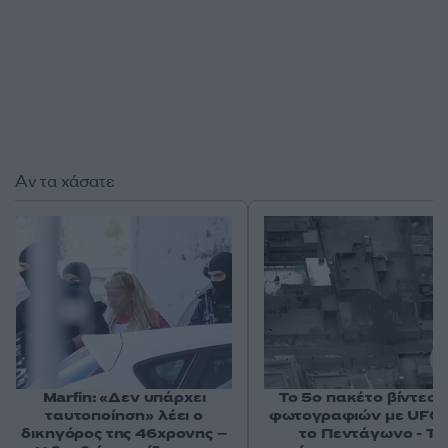
Αν τα χάσατε
Marfin: «Δεν υπάρχει
Το 5ο πακέτο βίντεο 
ταυτοποίηση» λέει ο
φωτογραφιών με UFO 
δικηγόρος της 46χρονης –
το Πεντάγωνο - Το