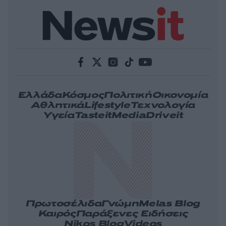
Ελλάδα
Κόσμος
Πολιτική
Οικονομία
Αθλητικά
Lifestyle
Τεχνολογία
Υγεία
Tasteit
Media
Driveit
Πρωτοσέλιδα
Γνώμη
Melas Blog
Καιρός
Παράξενες Ειδήσεις
Nikos Blog
Videos