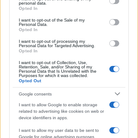
personal data.
grant or deny consent to Google and its third-party tags to
Opted In
Όροι Χρήσης
. Το site προστατεύεται από reCAPTCHA, ισχύουν
use your data for below specified purposes in below Google
Πολιτική Απορρήτου
&
Όροι Χρήσης
της Google.
consent section.
I want to opt-out of the Sale of my
Personal Data.
Επιχειρήσεις
Opted In
ΑΚΙΝΗΤΑ ΔΗΜΟΣΙΟΥ
ΕΤΑΔ
I want to opt-out of processing my
ΥΠΕΡΤΑΜΕΙΟ
Personal Data for Targeted Advertising.
Opted In
Share:
I want to opt-out of Collection, Use,
Retention, Sale, and/or Sharing of my
Ακολουθήστε το Νewsit.gr στο
Google News
και
Personal Data that Is Unrelated with the
ενημερωθείτε πρώτοι για όλη την ειδησεογραφία και τα
Purposes for which it was collected.
Opted Out
τελευταία νέα
της ημέρας
Google consents
I want to allow Google to enable storage
related to advertising like cookies on web or
device identifiers in apps.
Πιο δημοφιλή
I want to allow my user data to be sent to
1
Marfin: Η 46χρονη πήρε προθεσμία για να
Google for online advertising purposes.