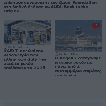
επίσημος συνεργάτης του Gaudí Foundation
στη διεθνή έκθεση «GAUDÍ: Back to the
Origins»
5
15:00
06.08.26
ΚΑΕ: Τι απειλεί την
14:07
06.08.26
κερδοφορία των
Η Aegean κατέγραψε
ελληνικών duty free
ιστορικό ρεκόρ με
μετά το ρεκόρ
πάνω από 2
επιδόσεων το 2025
εκατομμύρια επιβάτες
τον Ιούλιο