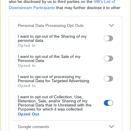
also be disclosed by us to third parties on the
IAB’s List of
Share:
Downstream Participants
that may further disclose it to other
third parties.
Ακολουθήστε το Νewsit.gr στο
Google News
και
ενημερωθείτε πρώτοι για όλη την ειδησεογραφία και τα
Please note that this website/app uses one or more Google
Personal Data Processing Opt Outs
τελευταία νέα
της ημέρας
services and may gather and store information including but
not limited to your visit or usage behaviour. You may click to
I want to opt-out of the Sharing of my
personal data.
grant or deny consent to Google and its third-party tags to
Opted In
use your data for below specified purposes in below Google
consent section.
I want to opt-out of the Sale of my
Personal Data.
Opted In
Πιο δημοφιλή
I want to opt-out of processing my
1
Η Ελένη Φωτοπούλου ευχήθηκε για τη
Personal Data for Targeted Advertising.
γιορτή του Άκη Παυλόπουλου: «Δεκαπέντε
Opted In
χρόνια μου διδάσκει υπομονή και αγάπη»
I want to opt-out of Collection, Use,
2
Αριστοτέλης Δαμίγος: Στο Αποτεφρωτήριο
Retention, Sale, and/or Sharing of my
Ριτσώνας το «ύστατο χαίρε» στον Έλληνα
Personal Data that Is Unrelated with the
σύνδεσμο του ελικοπτέρου που έπεσε στην
Purposes for which it was collected.
Ψάθα
Opted Out
3
Η Αγγελική Ηλιάδη περιγράφει το θαύμα
Google consents
που έζησε και πώς είδε τον Χριστό μπροστά