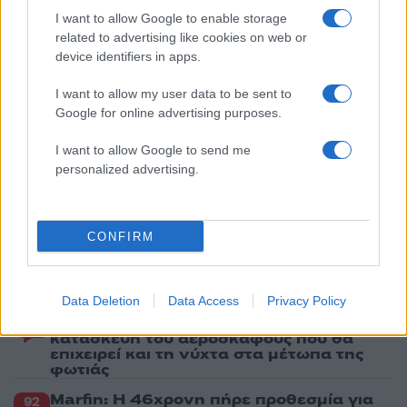
της: «Ήταν ό,τι πιο όμορφο έχω δει στη ζωή
I want to allow Google to enable storage
μου»
related to advertising like cookies on web or
4
«Αφιέρωσε τη ζωή της στο να βοηθά
device identifiers in apps.
ανθρώπους που είχαν ανάγκη» - Η πρώτη
δήλωση της οικογένειας της 38χρονης
I want to allow my user data to be sent to
Λίζα που βρέθηκε νεκρή στην Κυψέλη
Google for online advertising purposes.
5
Ο Γιάννης Φακίνος αποκάλυψε πώς έγινε
viral το τραγούδι του «Λογαριασμός» που
I want to allow Google to send me
ερμηνεύει η Κατερίνα Λιόλιου
personalized advertising.
Πιο σχολιασμένα
CONFIRM
Έφυγαν οι συνεργάτες, μένει η Μαρία
184
Καρυστιανού - Η επόμενη μέρα για την
«Ελπίδα για τη Δημοκρατία»
Data Deletion
Data Access
Privacy Policy
Canadair 515: Οι πρώτες εικόνες από την
129
κατασκευή του αεροσκάφους που θα
επιχειρεί και τη νύχτα στα μέτωπα της
φωτιάς
Marfin: Η 46χρονη πήρε προθεσμία για
92