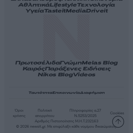
Αθλητικά
Lifestyle
Τεχνολογία
Υγεία
Tasteit
Media
Driveit
Πρωτοσέλιδα
Γνώμη
Melas Blog
Καιρός
Παράξενες Ειδήσεις
Nikos Blog
Videos
Ταυτότητα
Επικοινωνία
Διαφήμιση
Όροι
Πολιτική
Πληροφορίες α.27
Cookies
χρήσης
απορρήτου
Ν.5253/2025
Αριθμός Πιστοποίησης Μ.Η.Τ.232163
© 2026 newsit.gr. Με επιφύλαξη κάθε νομίμου δικαιώματος.