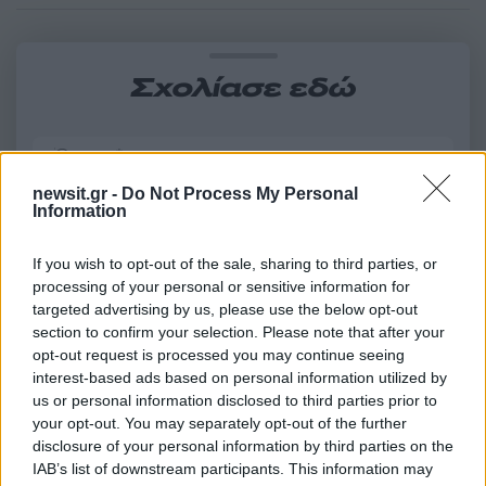
Σχολίασε εδώ
50 /50
newsit.gr -
Do Not Process My Personal
Information
If you wish to opt-out of the sale, sharing to third parties, or
2000 /2000
processing of your personal or sensitive information for
targeted advertising by us, please use the below opt-out
Υποβολή σχολίου
section to confirm your selection. Please note that after your
opt-out request is processed you may continue seeing
Όροι Χρήσης
. Το site προστατεύεται από reCAPTCHA, ισχύουν
interest-based ads based on personal information utilized by
Πολιτική Απορρήτου
&
Όροι Χρήσης
της Google.
us or personal information disclosed to third parties prior to
your opt-out. You may separately opt-out of the further
Οικονομία
disclosure of your personal information by third parties on the
MYAADE
ΑΑΔΕ
IAB’s list of downstream participants. This information may