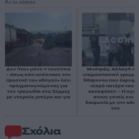
Αν τα χάσατε
Δεν ήταν μόνο η ταχύτητα
Μυστράς: Αλλαγή στ
- «Ίσως κάτι απέσπασε την
υπερασπιστική γραμμή
προσοχή του οδηγού» λέει
55χρονου που έκρυψε
πραγματογνώμονας για
νεκρό πατέρα του σ
την τραγωδία στις Σέρρες
καταψύκτη – Η αγά
με νεκρούς μητέρα και γιο
στους γονείς και η
διαφωνία με την αδε
του
Σχόλια