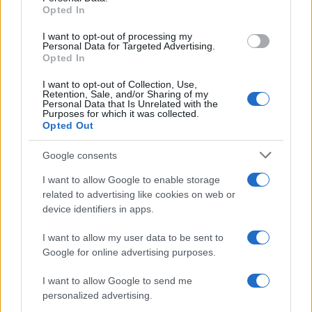
Share:
Opted In
Ακολουθήστε το Νewsit.gr στο
Google News
και
I want to opt-out of processing my
Personal Data for Targeted Advertising.
ενημερωθείτε πρώτοι για όλη την ειδησεογραφία και τα
Opted In
τελευταία νέα
της ημέρας
I want to opt-out of Collection, Use,
Retention, Sale, and/or Sharing of my
Personal Data that Is Unrelated with the
Purposes for which it was collected.
Opted Out
Πιο δημοφιλή
Google consents
1
Λένα Σαμαρά: Συγκίνηση στο μνημόσυνο
I want to allow Google to enable storage
για τον έναν χρόνο από τον θάνατο της
related to advertising like cookies on web or
κόρης του Αντώνη Σαμαρά
device identifiers in apps.
2
Σοκαριστική υπόθεση στην Κρήτη:
I want to allow my user data to be sent to
Τουρίστας ρωτούσε πόσο να πληρώσει για
να ασελγήσει σε 10χρονο κορίτσι - Το παιδί
Google for online advertising purposes.
καθόταν αμέριμνο σε αυλή επιχείρησης
I want to allow Google to send me
3
Γερμανία: Συνελήφθη 31χρονος για τρεις
personalized advertising.
ανθρωποκτονίες μελών της greek mafia