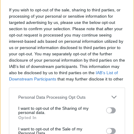
If you wish to opt-out of the sale, sharing to third parties, or
processing of your personal or sensitive information for
Σχολίασε εδώ
targeted advertising by us, please use the below opt-out
section to confirm your selection. Please note that after your
opt-out request is processed you may continue seeing
50 /50
interest-based ads based on personal information utilized by
us or personal information disclosed to third parties prior to
your opt-out. You may separately opt-out of the further
disclosure of your personal information by third parties on the
IAB’s list of downstream participants. This information may
also be disclosed by us to third parties on the
IAB’s List of
2000 /2000
Downstream Participants
that may further disclose it to other
third parties.
Υποβολή σχολίου
Please note that this website/app uses one or more Google
Personal Data Processing Opt Outs
Όροι Χρήσης
. Το site προστατεύεται από reCAPTCHA, ισχύουν
services and may gather and store information including but
Πολιτική Απορρήτου
&
Όροι Χρήσης
της Google.
not limited to your visit or usage behaviour. You may click to
I want to opt-out of the Sharing of my
personal data.
Οικονομία
grant or deny consent to Google and its third-party tags to
Opted In
use your data for below specified purposes in below Google
ΑΛΛΑΖΩ ΣΥΣΚΕΥΗ
consent section.
I want to opt-out of the Sale of my
Personal Data.