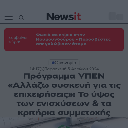
Μετάβαση
σε
o
31
περιεχόμενο
Φωτιά σε κτίριο στην
Συμβαίνει
Κουμουνδούρου - Πυροσβέστες
τώρα:
απεγκλώβισαν άτομο
Οικονομία
14:17
Παρασκευή 5 Απριλίου 2024
Πρόγραμμα ΥΠΕΝ
«Αλλάζω συσκευή για τις
επιχειρήσεις»: Το ύψος
των ενισχύσεων & τα
κριτήρια συμμετοχής