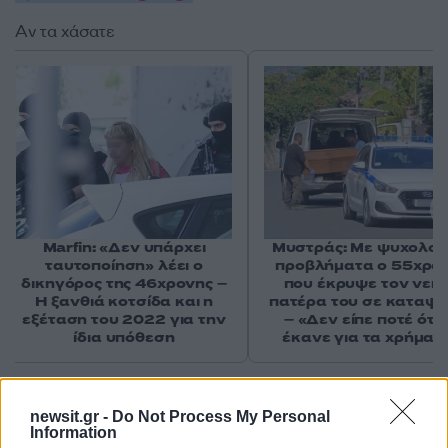
Αν τα χάσατε
Marfin: «Δεν υπάρχει
Μυστράς: Με ψυχολογ
ταυτοποίηση» λέει ο
προβλήματα ο 55χρο
δικηγόρος της 46χρονης –
που έκρυψε τον νεκ
Η ξανθιά κοτσίδα και η
πατέρα του σε καταψ
εξέταση του 2022 για την
– «Δεν είπε ποτέ ότι 
ίδια υπόθεση
έκανε για τα χρήματ
Σχόλια
newsit.gr -
Do Not Process My Personal
Information