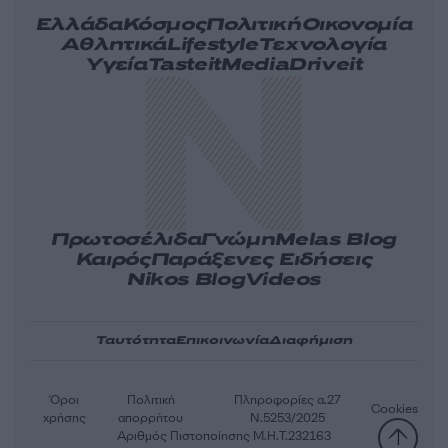
Ελλάδα
Κόσμος
Πολιτική
Οικονομία
Αθλητικά
Lifestyle
Τεχνολογία
Υγεία
Tasteit
Media
Driveit
Πρωτοσέλιδα
Γνώμη
Melas Blog
Καιρός
Παράξενες Ειδήσεις
Nikos Blog
Videos
Ταυτότητα
Επικοινωνία
Διαφήμιση
Όροι
Πολιτική
Πληροφορίες α.27
Cookies
χρήσης
απορρήτου
Ν.5253/2025
Αριθμός Πιστοποίησης Μ.Η.Τ.232163