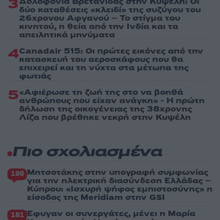
3
Δολοφονία Βρετανίδας στην Κυψέλη: Οι
δύο καταθέσεις «κλειδί» της συζύγου του
26χρονου Αφγανού – Το στίγμα του
κινητού, η θεία από την Ινδία και τα
απειλητικά μηνύματα
4
Canadair 515: Οι πρώτες εικόνες από την
κατασκευή του αεροσκάφους που θα
επιχειρεί και τη νύχτα στα μέτωπα της
φωτιάς
5
«Αφιέρωσε τη ζωή της στο να βοηθά
ανθρώπους που είχαν ανάγκη» - Η πρώτη
δήλωση της οικογένειας της 38χρονης
Λίζα που βρέθηκε νεκρή στην Κυψέλη
Πιο σχολιασμένα
Μητσοτάκης στην υπογραφή συμφωνίας
198
για την ηλεκτρική διασύνδεση Ελλάδας –
Κύπρου: «Ισχυρή ψήφος εμπιστοσύνης» η
είσοδος της Meridiam στην GSI
Έφυγαν οι συνεργάτες, μένει η Μαρία
181