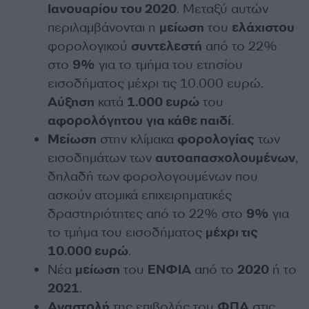
Ιανουαρίου του 2020
. Μεταξύ αυτών
περιλαμβάνονται η
μείωση
του
ελάχιστου
φορολογικού
συντελεστή
από το 22%
στο
9%
για το τμήμα του ετησίου
εισοδήματος μέχρι τις 10.000 ευρώ.
Αύξηση
κατά
1.000 ευρώ
του
αφορολόγητου
για κάθε παιδί
.
Μείωση
στην κλίμακα
φορολογίας
των
εισοδημάτων των
αυτοαπασχολουμένων
,
δηλαδή των φορολογουμένων που
ασκούν ατομικά επιχειρηματικές
δραστηριότητες από το 22% στο
9%
για
το τμήμα του εισοδήματος
μέχρι τις
10.000 ευρώ
.
Νέα
μείωση
του
ΕΝΦΙΑ
από το
2020
ή το
2021
.
Αναστολή
της επιβολής του
ΦΠΑ
στις