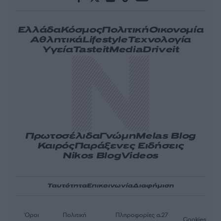
Ελλάδα
Κόσμος
Πολιτική
Οικονομία
Αθλητικά
Lifestyle
Τεχνολογία
Υγεία
Tasteit
Media
Driveit
Πρωτοσέλιδα
Γνώμη
Melas Blog
Καιρός
Παράξενες Ειδήσεις
Nikos Blog
Videos
Ταυτότητα
Επικοινωνία
Διαφήμιση
Όροι
Πολιτική
Πληροφορίες α.27
Cookies