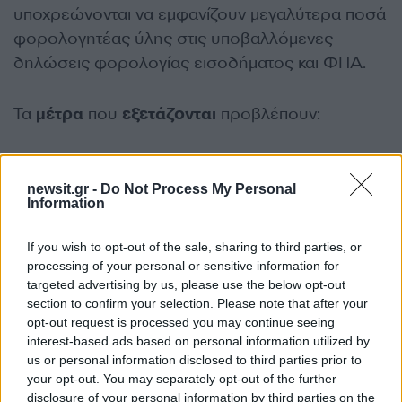
υποχρεώνονται να εμφανίζουν μεγαλύτερα ποσά
φορολογητέας ύλης στις υποβαλλόμενες
δηλώσεις φορολογίας εισοδήματος και ΦΠΑ.
Τα
μέτρα
που
εξετάζονται
προβλέπουν:
Αύξηση
του ύψους των ετησίων
δαπανών
που θα πρέπει να εξοφλούν οι
newsit.gr -
Do Not Process My Personal
Information
μισθωτοί
, οι
συνταξιούχοι
και οι κατ’
επάγγελμα
αγρότες
με
ηλεκτρονικά
μέσα
If you wish to opt-out of the sale, sharing to third parties, or
πληρωμής, προκειμένου να
processing of your personal or sensitive information for
κατοχυρώνουν το βασικό
αφορολόγητο
targeted advertising by us, please use the below opt-out
section to confirm your selection. Please note that after your
όριο των
8.636
ευρώ.
opt-out request is processed you may continue seeing
Σημαντική
μείωση
του
ορίου
μέχρι το
interest-based ads based on personal information utilized by
οποίο επιτρέπεται η
χρήση
μετρητών
για
us or personal information disclosed to third parties prior to
your opt-out. You may separately opt-out of the further
την πραγματοποίηση μιας οικονομικής
disclosure of your personal information by third parties on the