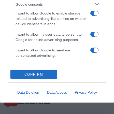
Αν τα χάσατε
Google consents
I want to allow Google to enable storage
related to advertising like cookies on web or
device identifiers in apps.
I want to allow my user data to be sent to
Google for online advertising purposes.
I want to allow Google to send me
personalized advertising.
Marfin: Απολογείται
Προσωρινά κρατούμεν
σήμερα η 46χρονη που
δήμαρχος, ο μηχανικός
έφτασε από τη Βρετανία –
ο ιδιοκτήτης του αιολι
Η μεταγωγή στην Ελλάδα
πάρκου για τη φωτιά 
CONFIRM
και τα στοιχεία που την
Πόρτο Γερμενό και
εμπλέκουν
Ξηρονομή
Data Deletion
Data Access
Privacy Policy
Σχόλια