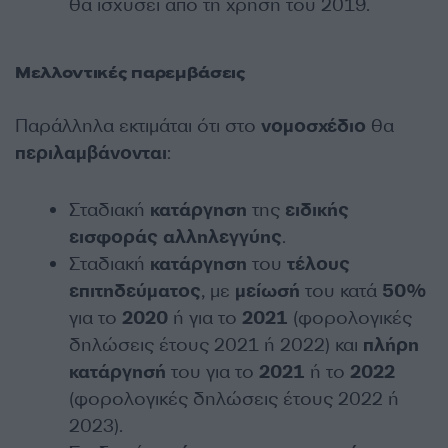
θα ισχύσει από τη χρήση του 2019.
Μελλοντικές παρεμβάσεις
Παράλληλα εκτιμάται ότι στο
νομοσχέδιο
θα
περιλαμβάνονται
:
Σταδιακή
κατάργηση
της
ειδικής
εισφοράς
αλληλεγγύης
.
Σταδιακή
κατάργηση
του
τέλους
επιτηδεύματος
, με
μείωσή
του κατά
50%
για το
2020
ή για το
2021
(φορολογικές
δηλώσεις έτους 2021 ή 2022) και
πλήρη
κατάργησή
του για το
2021
ή το
2022
(φορολογικές δηλώσεις έτους 2022 ή
2023).