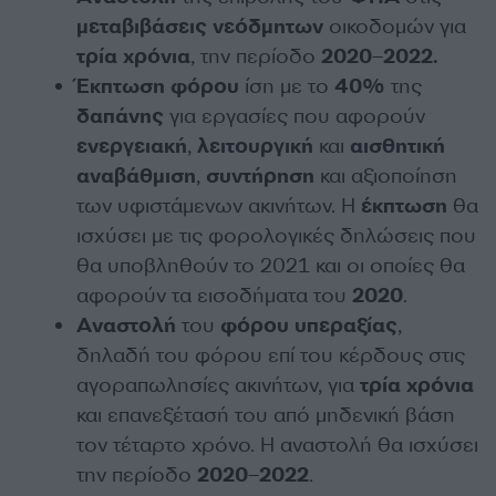
μεταβιβάσεις
νεόδμητων
οικοδομών για
τρία
χρόνια
, την περίοδο
2020
–
2022.
Έκπτωση
φόρου
ίση με το
40%
της
δαπάνης
για εργασίες που αφορούν
ενεργειακή
,
λειτουργική
και
αισθητική
αναβάθμιση
,
συντήρηση
και αξιοποίηση
των υφιστάμενων ακινήτων. Η
έκπτωση
θα
ισχύσει με τις φορολογικές δηλώσεις που
θα υποβληθούν το 2021 και οι οποίες θα
αφορούν τα εισοδήματα του
2020
.
Αναστολή
του
φόρου
υπεραξίας
,
δηλαδή του φόρου επί του κέρδους στις
αγοραπωλησίες ακινήτων, για
τρία
χρόνια
και επανεξέτασή του από μηδενική βάση
τον τέταρτο χρόνο. Η αναστολή θα ισχύσει
την περίοδο
2020
–
2022
.