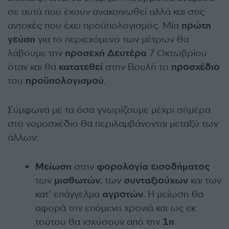
σε αυτά που έχουν ανακοινωθεί αλλά και στις
αντοχές που έχει προϋπολογισμός. Μία
πρώτη
γεύση
για το περιεχόμενο των μέτρων θα
λάβουμε την
προσεχή
Δευτέρα
7 Οκτωβρίου
όταν και θα
κατατεθεί
στην Βουλή το
προσχέδιο
του
προϋπολογισμού
.
Σύμφωνα με τα όσα γνωρίζουμε μέχρι σήμερα
στο νομοσχέδιο θα περιλαμβάνονται μεταξύ των
άλλων:
Μείωση
στην
φορολογία
εισοδήματος
των
μισθωτών
, των
συνταξιούχων
και των
κατ’ επάγγελμα
αγροτών
. Η μείωση θα
αφορά την επόμενη χρονιά και ως εκ
τούτου θα ισχύσουν από την
1η