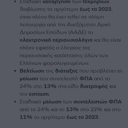
Σταδιακή
κατάργηση
των
τεκμηρίων
διαβίωσης το αργότερο
έως το 2023
,
όταν πλέον θα έχει τεθεί σε πλήρη
λειτουργία από την Ανεξάρτητη Αρχή
Δημοσίων Εσόδων (ΑΑΔΕ) το
ηλεκτρονικό
περιουσιολόγιο
και θα είναι
πλέον εφικτός ο έλεγχος της
περιουσιακής κατάστασης όλων των
Ελλήνων φορολογουμένων.
Βελτίωση
της
διάταξης
που προβλέπει τη
μείωση
του συντελεστή
ΦΠΑ
από το
24% στο
13%
στα είδη
διατροφής
και
την
εστίαση
.
Σταδιακή
μείωση
των
συντελεστών
ΦΠΑ
από το 24% και το
13%
στο 22% και στο
11%
το αργότερο
έως το 2023
.