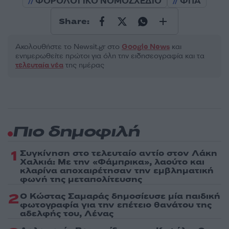
ΦΟΡΟΛΟΓΙΚΟ ΝΟΜΟΣΧΕΔΙΟ
ΦΠΑ
Share:
Ακολουθήστε το Νewsit.gr στο
Google News
και
ενημερωθείτε πρώτοι για όλη την ειδησεογραφία και τα
τελευταία νέα
της ημέρας
Πιο δημοφιλή
1
Συγκίνηση στο τελευταίο αντίο στον Λάκη
Χαλκιά: Με την «Φάμπρικα», λαούτο και
κλαρίνα αποχαιρέτησαν την εμβληματική
φωνή της μεταπολίτευσης
2
Ο Κώστας Σαμαράς δημοσίευσε μία παιδική
φωτογραφία για την επέτειο θανάτου της
αδελφής του, Λένας