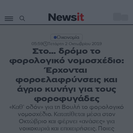
Μετάβαση
σε
o
27
περιεχόμενο
Οικονομία
05:59
Τετάρτη 2 Οκτωβρίου 2019
Στο… δρόμο το
φορολογικό νομοσχέδιο:
Έρχονται
φοροελαφρύνσεις και
άγριο κυνήγι για τους
φοροφυγάδες
«Καθ’ οδόν» για τη Βουλή το φορολογικό
νομοσχέδιο. Κατατίθεται μέσα στον
Οκτώβριο και φέρνει «ανάσες» για
νοικοκυριά και επιχειρήσεις. Ποιες