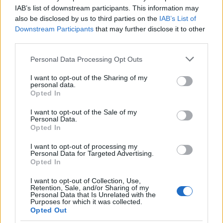
συναλλαγής που αφορά αγορά προϊόντων
IAB’s list of downstream participants. This information may
ή παροχή υπηρεσιών. Το όριο αυτό
also be disclosed by us to third parties on the
IAB’s List of
αναμένεται να
μειωθεί
από τα 500 στα
Downstream Participants
that may further disclose it to other
third parties.
400 ή στα 300 ευρώ ή ακόμη και στα 200
ευρώ
ανά συναλλαγή.
Please note that this website/app uses one or more Google
Personal Data Processing Opt Outs
services and may gather and store information including but
not limited to your visit or usage behaviour. You may click to
I want to opt-out of the Sharing of my
ΔΙΑΦΗΜΙΣΗ
personal data.
grant or deny consent to Google and its third-party tags to
Opted In
use your data for below specified purposes in below Google
consent section.
I want to opt-out of the Sale of my
Personal Data.
Opted In
I want to opt-out of processing my
Personal Data for Targeted Advertising.
Opted In
I want to opt-out of Collection, Use,
Retention, Sale, and/or Sharing of my
Personal Data that Is Unrelated with the
Purposes for which it was collected.
Opted Out