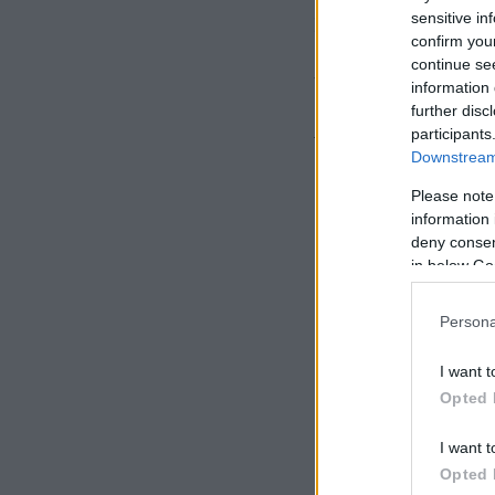
sensitive in
Συνέλευση των με
confirm you
Η σχετική πρόταση
continue se
Υποψηφιοτήτων της
information 
further disc
υποψηφιοτήτων μελ
participants
Τράπεζας.
Downstream 
Please note
information 
deny consent
in below Go
Persona
I want t
Opted 
I want t
Opted 