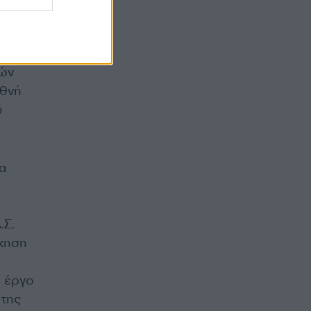
ιών
εθνή
ύ
να
.Σ.
ίκηση
ο έργο
 της