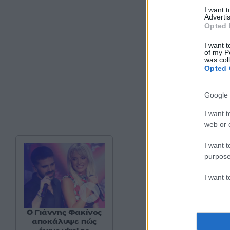
I want 
Advertis
Opted 
I want t
of my P
was col
Opted 
Google 
I want t
web or d
I want t
purpose
I want 
– Η διαδικασία πλ
Ο Γιάννης Φακίνος
ώστε να πληρούντα
αποκάλυψε πώς
ολοκληρωθεί πριν 