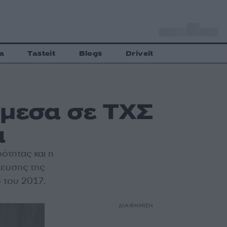
o
Αθήνα
33
C
a
Tasteit
Blogs
Driveit
άμεσα σε ΤΧΣ
α
ότητας και η
λευσης της
 του 2017.
ΔΙΑΦΗΜΙΣΗ