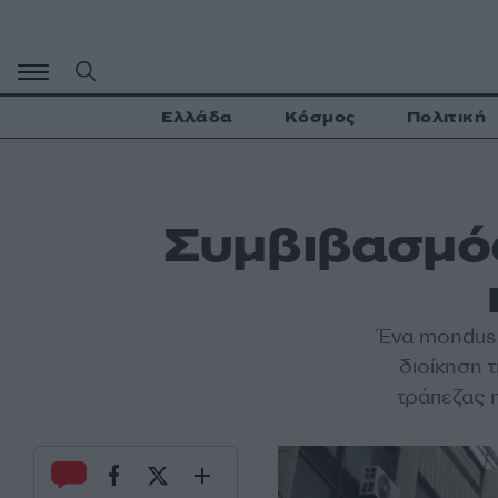
Μετάβαση
σε
περιεχόμενο
Ελλάδα
Κόσμος
Πολιτική
Συμβιβασμός
Ένα mondus 
διοίκηση 
τράπεζας 