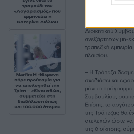
έγινε viral το
τραγούδι του
επανειλημμένως το
«Λογαριασμός» που
εργαζομένων στο Δ
ερμηνεύει η
Κατερίνα Λιόλιου
κανονιστικό πλαίσι
Διοικητικού Συμβο
ανεξάρτητων μη-εκ
τραπεζική εμπειρία
πλαισίου.
– Η Τράπεζα δεσμεύ
Marfin: Η 46χρονη
σχεδιάσει και εφαρ
πήρε προθεσμία για
να απολογηθεί την
μόνιμο πρόγραμμα δ
Τρίτη – «Είναι αθώα,
Συμβουλίου, συμπε
συμμετείχε στη
διαδήλωση όπως
Επίσης, το αργότερ
και 100.000 άτομα»
της Τράπεζας θα έ
στελεχών ώστε να 
της διοίκησης, σύ