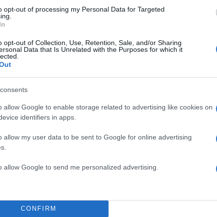
to opt-out of processing my Personal Data for Targeted
ing.
In
o opt-out of Collection, Use, Retention, Sale, and/or Sharing
ersonal Data that Is Unrelated with the Purposes for which it
lected.
Out
consents
o allow Google to enable storage related to advertising like cookies on
evice identifiers in apps.
o allow my user data to be sent to Google for online advertising
s.
to allow Google to send me personalized advertising.
ήρους ανασυγκρότησης του Διοικητικού Συμβουλίου
ι τα κριτήρια του νόμου 3864/2010, όπως ισχύει, θα
CONFIRM
τα τέλη Ιανουαρίου 2017. Η Τράπεζα, όπως έχει άλλ