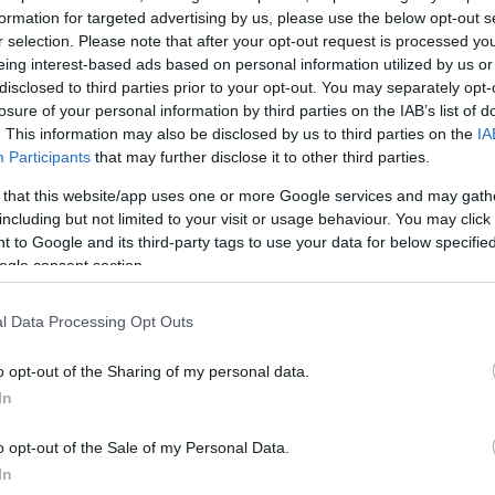
formation for targeted advertising by us, please use the below opt-out s
τόχων.
r selection. Please note that after your opt-out request is processed y
 θα υποβληθεί στην Επιτροπή Εταιρικής Διακυβέρνησ
eing interest-based ads based on personal information utilized by us or
 Τράπεζας, σύμφωνα με την πολιτική ανάδειξης
disclosed to third parties prior to your opt-out. You may separately opt-
losure of your personal information by third parties on the IAB’s list of
ών Διοικητικού Συμβουλίου και το καταστατικό της
. This information may also be disclosed by us to third parties on the
IA
Participants
that may further disclose it to other third parties.
 that this website/app uses one or more Google services and may gath
ΔΙΑΦΗΜΙΣΗ
including but not limited to your visit or usage behaviour. You may click 
 to Google and its third-party tags to use your data for below specifi
ogle consent section.
l Data Processing Opt Outs
o opt-out of the Sharing of my personal data.
In
o opt-out of the Sale of my Personal Data.
In