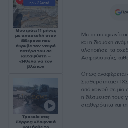
πριν 2 λεπτά
Προ
Μυστράς: 11 μήνες
Με τη συμφωνία πο
με αναστολή στον
55χρονο που
και η διαμάχη ανάμ
έκρυβε τον νεκρό
υλοποιήσει τα σχέδ
πατέρα του σε
καταψύκτη –
Ασφαλιστικής, καθώ
«Ήθελα να τον
βλέπω»
Οπως αναφέρεται σ
Σταθερότητας (ΤΧΣ)
από κοινού σε μία 
η δέσμευσή τους γ
σταθερότητα και τη
Τροχαίο στις
Σέρρες: «Ξαφνικά
μου ήρθε το