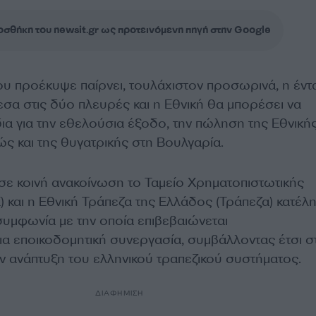
σθήκη του newsit.gr ως προτεινόμενη πηγή στην Google
υ προέκυψε παίρνει, τουλάχιστον προσωρινά, η έντ
εσα στις δύο πλευρές και η Εθνική θα μπορέσει να
ια για την εθελούσια έξοδο, την πώληση της Εθνική
ς και της θυγατρικής στη Βουλγαρία.
ε κοινή ανακοίνωση το Ταμείο Χρηματοπιστωτικής
 και η Εθνική Τράπεζα της Ελλάδος (Τράπεζα) κατέλ
συμφωνία με την οποία επιβεβαιώνεται
ια εποικοδομητική συνεργασία, συμβάλλοντας έτσι σ
ν ανάπτυξη του ελληνικού τραπεζικού συστήματος.
ΔΙΑΦΗΜΙΣΗ