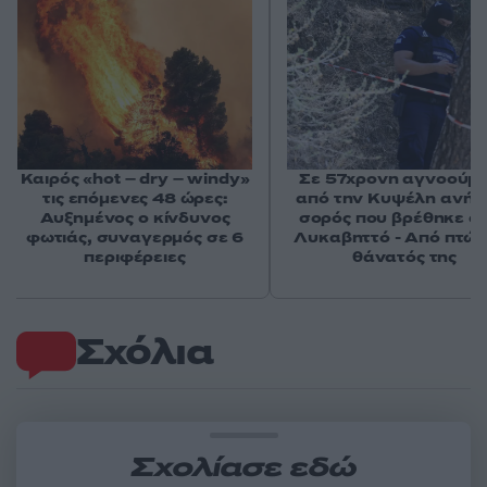
Καιρός «hot – dry – windy»
Σε 57χρονη αγνοούμ
τις επόμενες 48 ώρες:
από την Κυψέλη ανήκε
Αυξημένος ο κίνδυνος
σορός που βρέθηκε σ
φωτιάς, συναγερμός σε 6
Λυκαβηττό - Από πτώσ
περιφέρειες
θάνατός της
Σχόλια
Σχολίασε εδώ