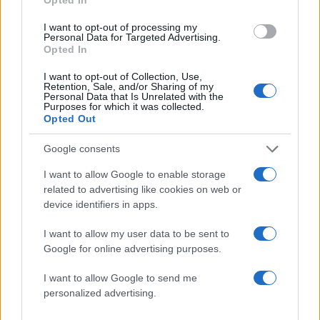
εμβληματικού άλμπουμ της Μαντόνα «Ray
of Light»
I want to opt-out of processing my
Personal Data for Targeted Advertising.
5
Ryanair: «Ένα κομμάτι του προσώπου του
Opted In
ήταν σαν πλαστελίνη», συγκλονίζει η
επιβάτιδα που έσωσε τον Σέρβο όταν
I want to opt-out of Collection, Use,
έσπασε το παράθυρο του αεροπλάνου
Retention, Sale, and/or Sharing of my
Personal Data that Is Unrelated with the
Purposes for which it was collected.
Opted Out
Πιο σχολιασμένα
Google consents
Marfin: Η 46χρονη πήρε προθεσμία για
101
να απολογηθεί την Τρίτη – «Είναι αθώα,
I want to allow Google to enable storage
συμμετείχε στη διαδήλωση όπως και
related to advertising like cookies on web or
100.000 άτομα»
device identifiers in apps.
Βγήκαν ξανά τα μαχαίρια στην Ελπίδα
94
για τη Δημοκρατία: «Καρυστιανού,
I want to allow my user data to be sent to
Γρατσία και Γαλανός μετέτρεψαν το
Google for online advertising purposes.
κίνημα σε φοβικό αρχηγικό κόμμα»
I want to allow Google to send me
Μεταφορές χρημάτων: Πότε μπορεί να
72
θεωρηθούν δωρεές και να επιβληθεί
personalized advertising.
φόρος – Τι ισχυεί για τις γονικές παροχές