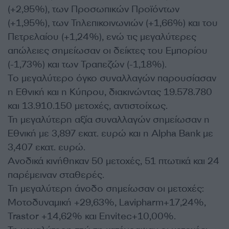
(+2,95%), των Προσωπικών Προϊόντων
(+1,95%), των Τηλεπικοινωνιών (+1,66%) και του
Πετρελαίου (+1,24%), ενώ τις μεγαλύτερες
απώλειες σημείωσαν οι δείκτες του Εμπορίου
(-1,73%) και των Τραπεζών (-1,18%).
Το μεγαλύτερο όγκο συναλλαγών παρουσίασαν
η Εθνική και η Κύπρου, διακινώντας 19.578.780
και 13.910.150 μετοχές, αντιστοίχως.
Τη μεγαλύτερη αξία συναλλαγών σημείωσαν η
Εθνική με 3,897 εκατ. ευρώ και η Alpha Bank με
3,407 εκατ. ευρώ.
Ανοδικά κινήθηκαν 50 μετοχές, 51 πτωτικά και 24
παρέμειναν σταθερές.
Τη μεγαλύτερη άνοδο σημείωσαν οι μετοχές:
Μοτοδυναμική +29,63%, Lavipharm+17,24%,
Trastor +14,62% και Envitec+10,00%.