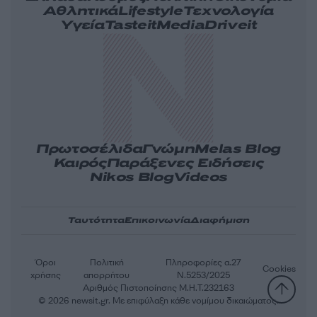
Αθλητικά
Lifestyle
Τεχνολογία
Υγεία
Tasteit
Media
Driveit
Πρωτοσέλιδα
Γνώμη
Melas Blog
Καιρός
Παράξενες Ειδήσεις
Nikos Blog
Videos
Ταυτότητα
Επικοινωνία
Διαφήμιση
Όροι
Πολιτική
Πληροφορίες α.27
Cookies
χρήσης
απορρήτου
Ν.5253/2025
Αριθμός Πιστοποίησης Μ.Η.Τ.232163
© 2026 newsit.gr. Με επιφύλαξη κάθε νομίμου δικαιώματος.