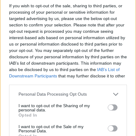
τελευταία νέα
της ημέρας
If you wish to opt-out of the sale, sharing to third parties, or
processing of your personal or sensitive information for
targeted advertising by us, please use the below opt-out
section to confirm your selection. Please note that after your
opt-out request is processed you may continue seeing
interest-based ads based on personal information utilized by
Πιο δημοφιλή
us or personal information disclosed to third parties prior to
your opt-out. You may separately opt-out of the further
1
Σοκαριστική υπόθεση στην Κρήτη:
disclosure of your personal information by third parties on the
Τουρίστας ρωτούσε πόσο να πληρώσει για
να ασελγήσει σε 10χρονο κορίτσι - Το παιδί
IAB’s list of downstream participants. This information may
καθόταν αμέριμνο σε αυλή επιχείρησης
also be disclosed by us to third parties on the
IAB’s List of
Downstream Participants
that may further disclose it to other
2
Δεν ήταν μόνο η ταχύτητα που οδήγησε
third parties.
στο τροχαίο στις Σέρρες με νεκρούς μητέρα
και γιο - «Ίσως κάτι απέσπασε την προσοχή
του οδηγού» λέει πραγματογνώμονας
Please note that this website/app uses one or more Google
Personal Data Processing Opt Outs
services and may gather and store information including but
3
Ανησυχία από το ξέσπασμα του ιού του
not limited to your visit or usage behaviour. You may click to
I want to opt-out of the Sharing of my
Δυτικού Νείλου με κρούσματα στην Αττική
personal data.
grant or deny consent to Google and its third-party tags to
- «Καμπανάκι» από τον Ιατρικό Σύλλογο
Opted In
Αθηνών για την προστασία της δημόσιας
use your data for below specified purposes in below Google
υγείας
consent section.
I want to opt-out of the Sale of my
Personal Data.
4
Πέθανε ο Γουίλιαμ Όρμπιτ, παραγωγός του
Opted In