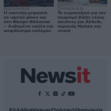
10:01
08.08.26
09:08
08.08.26
Η ναυτιλία μπροστά
Το χωροταξικό για τον
σε υψηλό ρίσκο και
τουρισμό βάζει νέους
στη Μαύρη Θάλασσα
κανόνες για Airbnb,
– Αυξημένα ναύλα και
περιοχές Natura και
ασφάλιστρα πολέμου
νησιά
Ελλάδα
Κόσμος
Πολιτική
Οικονομία