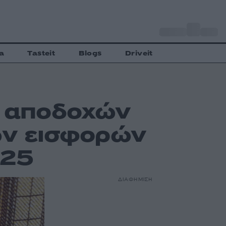
o
Αθήνα
27
C
a
Tasteit
Blogs
Driveit
ν αποδοχών
ων εισφορών
025
ΔΙΑΦΗΜΙΣΗ