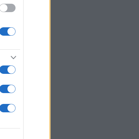
4 η
μικτός