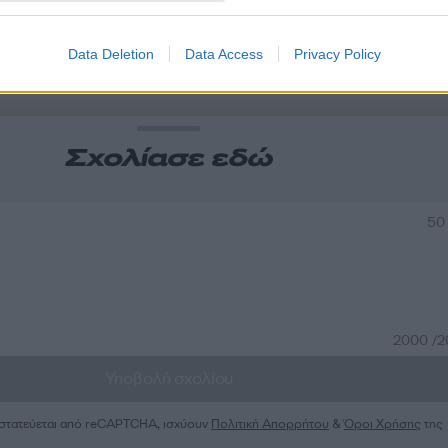
α
Data Deletion
Data Access
Privacy Policy
Σχολίασε εδώ
50
2000 /
Υποβολή σχολίου
ροστατεύεται από reCAPTCHA, ισχύουν
Πολιτική Απορρήτου
&
Όροι Χρήσης
της