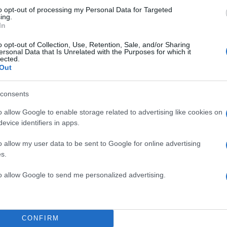
to opt-out of processing my Personal Data for Targeted
6 ευρώ το 2019 σε 1.251 ευρώ το 2023. Για το 202
ing.
ή (εαρινές προβλέψεις) προβλέπει αύξηση των κατά
In
ξαρτημένης εργασίας κατά 4,3%, συνεπώς ο μέσος 
o opt-out of Collection, Use, Retention, Sale, and/or Sharing
ersonal Data that Is Unrelated with the Purposes for which it
 να διαμορφωθεί σε περίπου 1.300 ευρώ.
lected.
Out
ΔΙΑΦΗΜΙΣΗ
consents
o allow Google to enable storage related to advertising like cookies on
evice identifiers in apps.
o allow my user data to be sent to Google for online advertising
s.
to allow Google to send me personalized advertising.
CONFIRM