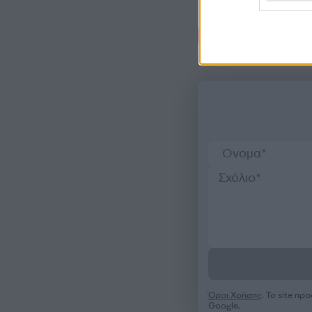
Σχόλι
Όροι Χρήσης
. Το site π
Google.