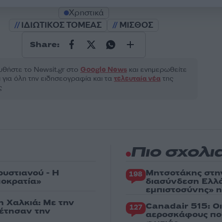
Χρηστικά
ΙΔΙΩΤΙΚΟΣ ΤΟΜΕΑΣ
ΜΙΣΘΟΣ
Share:
θήστε το Νewsit.gr στο
Google News
και ενημερωθείτε
 για όλη την ειδησεογραφία και τα
τελευταία νέα
της
ς
Πιο σχολι
ρυστιανού - Η
Μητσοτάκης στη
198
μοκρατία»
διασύνδεση Ελλ
εμπιστοσύνης» η
η Χαλκιά: Με την
Canadair 515: Ο
127
ρέτησαν την
αεροσκάφους που