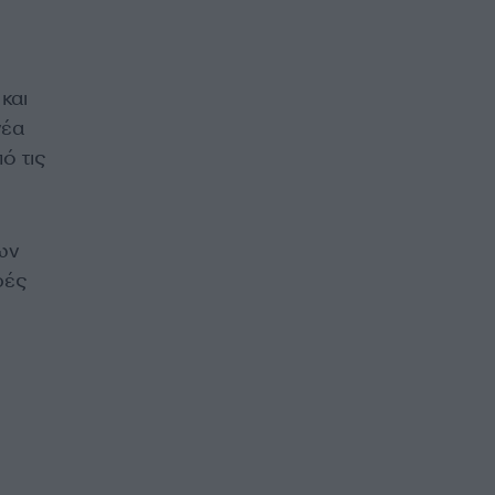
και
νέα
ό τις
ων
ρές