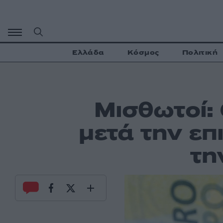
Μετάβαση
σε
περιεχόμενο
Ελλάδα
Κόσμος
Πολιτική
Mισθωτοί:
μετά την επ
τη