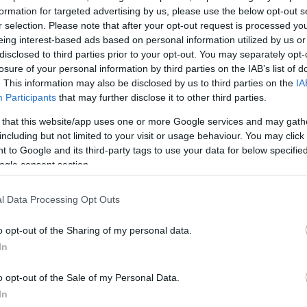
στηκαν από το 2019 και μετά, προκύπτει ότι οι καθ
formation for targeted advertising by us, please use the below opt-out s
r selection. Please note that after your opt-out request is processed y
ζομένων στο διάστημα αυτό αυξήθηκαν κατά 24-31
eing interest-based ads based on personal information utilized by us or
 από τον τιμάριθμο ο οποίος από το 2019 έως τον 
disclosed to third parties prior to your opt-out. You may separately opt-
 κατά 15,9%.
losure of your personal information by third parties on the IAB’s list of
. This information may also be disclosed by us to third parties on the
IA
Participants
that may further disclose it to other third parties.
τικά παραδείγματα εργαζομένων που αμείβονται με 
σο μισθό.
 that this website/app uses one or more Google services and may gath
including but not limited to your visit or usage behaviour. You may click 
 to Google and its third-party tags to use your data for below specifi
ogle consent section.
l Data Processing Opt Outs
o opt-out of the Sharing of my personal data.
In
o opt-out of the Sale of my Personal Data.
In
 μέσος μισθός σύμφωνα με τα στοιχεία του Π.Σ. ΕΡΓ