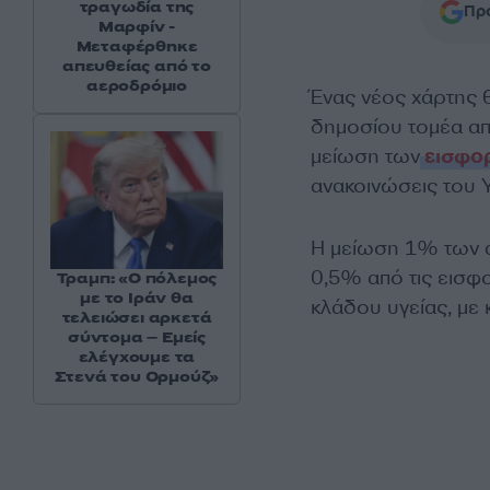
τραγωδία της
Προ
Μαρφίν -
Μεταφέρθηκε
απευθείας από το
αεροδρόμιο
Ένας νέος χάρτης 
δημοσίου τομέα απ
μείωση των
εισφο
ανακοινώσεις του 
Η μείωση 1% των 
0,5% από τις εισφ
Τραμπ: «Ο πόλεμος
με το Ιράν θα
κλάδου υγείας, με
τελειώσει αρκετά
σύντομα – Εμείς
ελέγχουμε τα
Στενά του Ορμούζ»