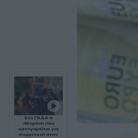
Στη ΓΑΔΑ η
46χρονη που
κατηγορείται για
συμμετοχή στην