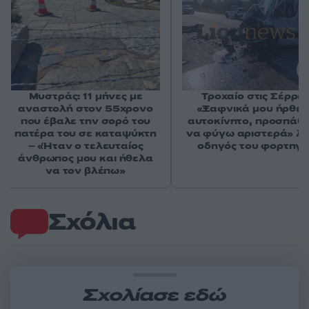
Μυστράς: 11 μήνες με
Τροχαίο στις Σέρρες
αναστολή στον 55χρονο
«Ξαφνικά μου ήρθε 
που έβαλε την σορό του
αυτοκίνητο, προσπάθ
πατέρα του σε καταψύκτη
να φύγω αριστερά» λέ
– «Ήταν ο τελευταίος
οδηγός του φορτηγ
άνθρωπος μου και ήθελα
να τον βλέπω»
Σχόλια
Σχολίασε εδώ