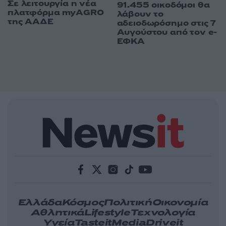
Σε λειτουργία η νέα
91.455 οικοδόμοι θα
πλατφόρμα myAGRO
λάβουν το
της ΑΑΔΕ
αδειοδωρόσημο στις 7
Αυγούστου από τον e-
ΕΦΚΑ
Ελλάδα
Κόσμος
Πολιτική
Οικονομία
Αθλητικά
Lifestyle
Τεχνολογία
Υγεία
Tasteit
Media
Driveit