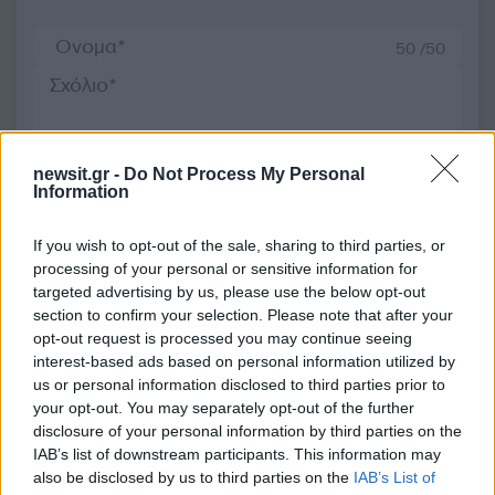
50 /50
newsit.gr -
Do Not Process My Personal
2000 /2000
Information
Υποβολή σχολίου
If you wish to opt-out of the sale, sharing to third parties, or
processing of your personal or sensitive information for
Όροι Χρήσης
. Το site προστατεύεται από reCAPTCHA, ισχύουν
Πολιτική Απορρήτου
&
Όροι Χρήσης
της Google.
targeted advertising by us, please use the below opt-out
section to confirm your selection. Please note that after your
Χρηστικά
opt-out request is processed you may continue seeing
ΑΑΔΕ
ΥΠΗΡΕΣΙΕΣ
interest-based ads based on personal information utilized by
ΦΟΡΟΛΟΓΟΥΜΕΝΟΙ
us or personal information disclosed to third parties prior to
your opt-out. You may separately opt-out of the further
Share:
disclosure of your personal information by third parties on the
IAB’s list of downstream participants. This information may
also be disclosed by us to third parties on the
IAB’s List of
Ακολουθήστε το Νewsit.gr στο
Google News
και