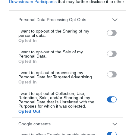
Downstream Participants
that may further disclose it to other
ενημερωθείτε πρώτοι για όλη την ειδησεογραφία και τα
τελευταία νέα
της ημέρας
third parties.
Please note that this website/app uses one or more Google
Personal Data Processing Opt Outs
services and may gather and store information including but
not limited to your visit or usage behaviour. You may click to
I want to opt-out of the Sharing of my
personal data.
grant or deny consent to Google and its third-party tags to
Opted In
use your data for below specified purposes in below Google
Πιο δημοφιλή
consent section.
I want to opt-out of the Sale of my
Personal Data.
1
Ο Κώστας Σαμαράς δημοσίευσε μία παιδική
Opted In
φωτογραφία για την επέτειο θανάτου της
αδελφής του, Λένας
I want to opt-out of processing my
Personal Data for Targeted Advertising.
2
Δολοφονία Βρετανίδας στην Κυψέλη: Οι
Opted In
δύο καταθέσεις «κλειδί» της συζύγου του
26χρονου Αφγανού – Το στίγμα του
I want to opt-out of Collection, Use,
κινητού, η θεία από την Ινδία και τα
Retention, Sale, and/or Sharing of my
απειλητικά μηνύματα
Personal Data that Is Unrelated with the
Purposes for which it was collected.
3
Η Ελένη Φωτοπούλου ευχήθηκε για τη
Opted Out
γιορτή του Άκη Παυλόπουλου: «Δεκαπέντε
χρόνια μου διδάσκει υπομονή και αγάπη»
Google consents
4
«Αφιέρωσε τη ζωή της στο να βοηθά
I want to allow Google to enable storage