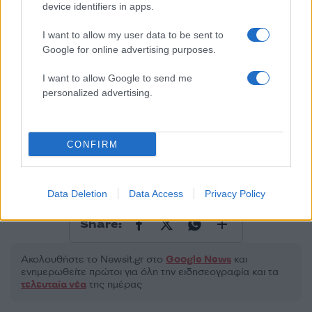
50 /50
device identifiers in apps.
I want to allow my user data to be sent to
Google for online advertising purposes.
I want to allow Google to send me
2000 /2000
personalized advertising.
Υποβολή σχολίου
CONFIRM
Όροι Χρήσης
. Το site προστατεύεται από reCAPTCHA, ισχύουν
Πολιτική Απορρήτου
&
Όροι Χρήσης
της Google.
Χρηστικά
Data Deletion
Data Access
Privacy Policy
ΑΑΔΕ
ΕΠΙΣΤΡΟΦΕΣ
Share:
Ακολουθήστε το Νewsit.gr στο
Google News
και
ενημερωθείτε πρώτοι για όλη την ειδησεογραφία και τα
τελευταία νέα
της ημέρας