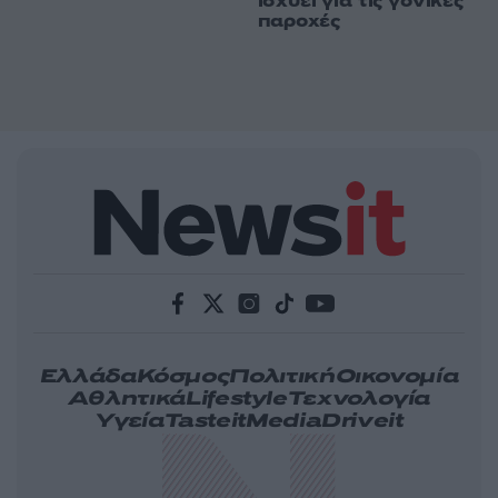
ισχυεί για τις γονικές
παροχές
Ελλάδα
Κόσμος
Πολιτική
Οικονομία
Αθλητικά
Lifestyle
Τεχνολογία
Υγεία
Tasteit
Media
Driveit