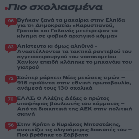
Πιο σχολιασμένα
Βγήκαν ξανά τα μαχαίρια στην Ελπίδα
96
για τη Δημοκρατία: «Καρυστιανού,
Γρατσία και Γαλανός μετέτρεψαν το
κίνημα σε φοβικό αρχηγικό κόμμα»
Απίστευτο κι όμως αληθινό -
83
Aναστέλλονται τα τακτικά ραντεβού του
αγγειοχειρουργού του νοσοκομείου
Χανίων επειδή κλάπηκε το μηχανάκι του
γιατρού
Σούπερ μάρκετ: Νέες μειώσεις τιμών –
72
916 προϊόντα στην εθνική πρωτοβουλία,
ανάμεσά τους 130 σχολικά
ΕΛΑΣ: Ο Αλέξης Δέδες ο πρώτος
70
υποψήφιος βουλευτής του κόμματος –
Από τα διοικητικά της ΑΕΚ στην πολιτική
σκηνή
Στην Κρήτη ο Κυριάκος Μητσοτάκης,
56
συνεχίζει τις ολιγοήμερες διακοπές του –
Πού βρέθηκε το Σάββατο