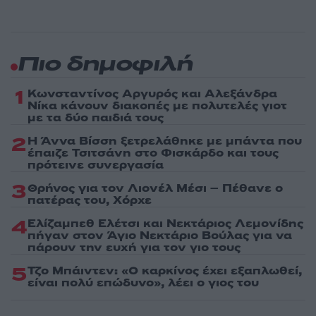
Πιο δημοφιλή
1
Κωνσταντίνος Αργυρός και Αλεξάνδρα
Νίκα κάνουν διακοπές με πολυτελές γιοτ
με τα δύο παιδιά τους
2
Η Άννα Βίσση ξετρελάθηκε με μπάντα που
έπαιζε Τσιτσάνη στο Φισκάρδο και τους
πρότεινε συνεργασία
3
Θρήνος για τον Λιονέλ Μέσι – Πέθανε ο
πατέρας του, Χόρχε
4
Ελίζαμπεθ Ελέτσι και Νεκτάριος Λεμονίδης
πήγαν στον Άγιο Νεκτάριο Βούλας για να
πάρουν την ευχή για τον γιο τους
5
Τζο Μπάιντεν: «Ο καρκίνος έχει εξαπλωθεί,
είναι πολύ επώδυνο», λέει ο γιος του