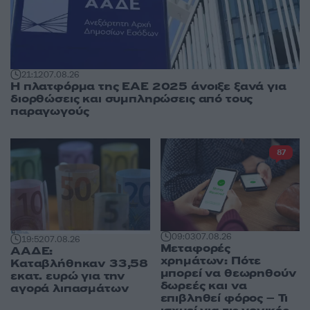
21:12
07.08.26
Η πλατφόρμα της ΕΑΕ 2025 άνοιξε ξανά για
διορθώσεις και συμπληρώσεις από τους
παραγωγούς
87
09:03
07.08.26
19:52
07.08.26
Μεταφορές
ΑΑΔΕ:
χρημάτων: Πότε
Καταβλήθηκαν 33,58
μπορεί να θεωρηθούν
εκατ. ευρώ για την
δωρεές και να
αγορά λιπασμάτων
επιβληθεί φόρος – Τι