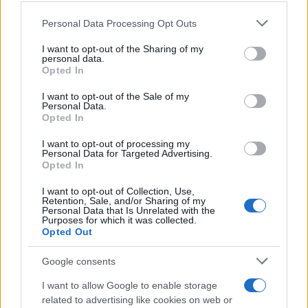
Please note that this website/app uses one or more Google
Personal Data Processing Opt Outs
services and may gather and store information including but
not limited to your visit or usage behaviour. You may click to
I want to opt-out of the Sharing of my
personal data.
grant or deny consent to Google and its third-party tags to
Opted In
use your data for below specified purposes in below Google
consent section.
Ιός Δυτικού Νείλου: Στην
Εκρηκτικό κοκτέιλ μ
I want to opt-out of the Sale of my
Αττική τα περισσότερα
40άρια και 8 μποφόρ -
Personal Data.
Opted In
κρούσματα – Έξι θάνατοι
συναγερμό η χώρα γ
τις τελευταίες ημέρες
φωτιές, ενισχύονται 
άνεμοι τις επόμενες ημ
I want to opt-out of processing my
Personal Data for Targeted Advertising.
Opted In
Σχόλια
I want to opt-out of Collection, Use,
Retention, Sale, and/or Sharing of my
Personal Data that Is Unrelated with the
Purposes for which it was collected.
Opted Out
Google consents
Σχολίασε εδώ
I want to allow Google to enable storage
related to advertising like cookies on web or