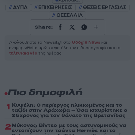
ΔΥΠΑ
ΕΠΙΧΕΙΡΗΣΕΙΣ
ΘΕΣΕΙΣ ΕΡΓΑΣΙΑΣ
ΘΕΣΣΑΛΙΑ
Share:
Ακολουθήστε το Νewsit.gr στο
Google News
και
ενημερωθείτε πρώτοι για όλη την ειδησεογραφία και τα
τελευταία νέα
της ημέρας
Πιο δημοφιλή
1
Κυψέλη: Ο περίεργος ηλικιωμένος και το
ταξίδι στην Αράχωβα – Όσα ισχυρίστηκε ο
26χρονος για τον θάνατο της Βρετανίδας
2
Μύκονος: Βίντεο με τους αστυνομικούς να
εντοπίζουν την τσάντα Hermès και το