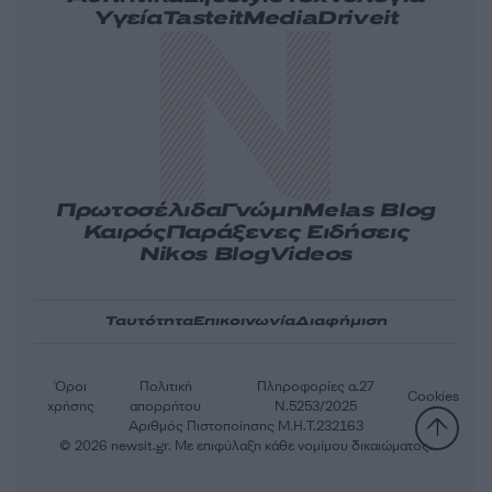
Υγεία
Tasteit
Media
Driveit
Πρωτοσέλιδα
Γνώμη
Melas Blog
Καιρός
Παράξενες Ειδήσεις
Nikos Blog
Videos
Ταυτότητα
Επικοινωνία
Διαφήμιση
Όροι
Πολιτική
Πληροφορίες α.27
Cookies
χρήσης
απορρήτου
Ν.5253/2025
Αριθμός Πιστοποίησης Μ.Η.Τ.232163
© 2026 newsit.gr. Με επιφύλαξη κάθε νομίμου δικαιώματος.