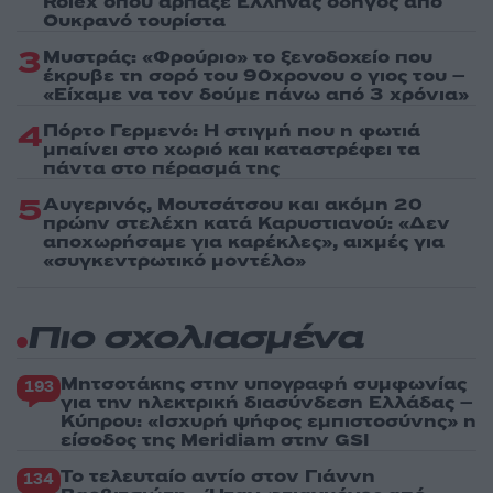
Rolex όπου άρπαξε Έλληνας οδηγός από
Ουκρανό τουρίστα
3
Μυστράς: «Φρούριο» το ξενοδοχείο που
έκρυβε τη σορό του 90χρονου ο γιος του –
«Είχαμε να τον δούμε πάνω από 3 χρόνια»
4
Πόρτο Γερμενό: Η στιγμή που η φωτιά
μπαίνει στο χωριό και καταστρέφει τα
πάντα στο πέρασμά της
5
Αυγερινός, Μουτσάτσου και ακόμη 20
πρώην στελέχη κατά Καρυστιανού: «Δεν
αποχωρήσαμε για καρέκλες», αιχμές για
«συγκεντρωτικό μοντέλο»
Πιο σχολιασμένα
Μητσοτάκης στην υπογραφή συμφωνίας
193
για την ηλεκτρική διασύνδεση Ελλάδας –
Κύπρου: «Ισχυρή ψήφος εμπιστοσύνης» η
είσοδος της Meridiam στην GSI
Το τελευταίο αντίο στον Γιάννη
134