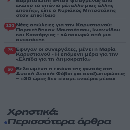
Βαρβιτσιώτη: «Ήταν φτιαγμένος από
εκείνο το σπάνιο μέταλλο μιας άλλης
εποχής», είπε ο Κυριάκος Μητσοτάκης
στον επικήδειο
Νέες απώλειες για την Καρυστιανού:
130
Παραιτήθηκαν Μουτσάτσου, Ιωαννίδου
και Κοτσόργιος - «Αποχωρώ από μια
αυταπάτη»
Έφυγαν οι συνεργάτες, μένει η Μαρία
75
Καρυστιανού - Η επόμενη μέρα για την
«Ελπίδα για τη Δημοκρατία»
Βελτιωμένη η εικόνα της φωτιάς στη
56
Δυτική Αττική: Φόβοι για αναζωπυρώσεις
– «30 ώρες δεν είχαμε εναέρια μέσα»
Χρηστικά:
Περισσότερα άρθρα