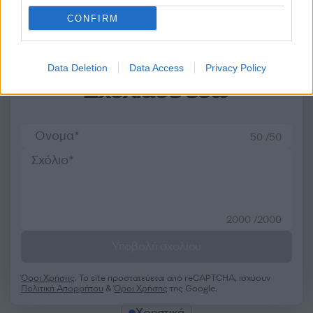
Σχόλια
CONFIRM
Data Deletion
Data Access
Privacy Policy
Σχολίασε εδώ
50 /50
2000 /2000
Υποβολή σχολίου
Όροι Χρήσης
. Το site προστατεύεται από reCAPTCHA, ισχύουν
Πολιτική Απορρήτου
&
Όροι Χρήσης
της Google.
Χρηστικά