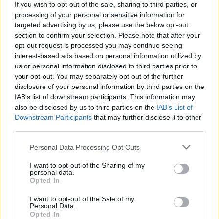
επιχειρήσεων, αλλά και διευκολύνοντας τους
If you wish to opt-out of the sale, sharing to third parties, or
processing of your personal or sensitive information for
νέους που θέλουν να εργασθούν σε δράσεις
targeted advertising by us, please use the below opt-out
που σχετίζονται με την προστασία του
section to confirm your selection. Please note that after your
περιβάλλοντος και την κλιματική αλλαγή να
opt-out request is processed you may continue seeing
interest-based ads based on personal information utilized by
αποκτήσουν πολύτιμη επαγγελματική εμπειρία.
us or personal information disclosed to third parties prior to
Συνεχίζουμε την προσπάθεια για ενίσχυση της
your opt-out. You may separately opt-out of the further
απασχόλησης σε όλη τη χώρα, στην πράξη, με
disclosure of your personal information by third parties on the
αποτελεσματικές δράσεις και νέα προγράμματα.».
IAB’s list of downstream participants. This information may
also be disclosed by us to third parties on the
IAB’s List of
ΔΙΑΦΗΜΙΣΗ
Downstream Participants
that may further disclose it to other
third parties.
Please note that this website/app uses one or more Google
Personal Data Processing Opt Outs
services and may gather and store information including but
not limited to your visit or usage behaviour. You may click to
I want to opt-out of the Sharing of my
personal data.
grant or deny consent to Google and its third-party tags to
Opted In
use your data for below specified purposes in below Google
consent section.
I want to opt-out of the Sale of my
Personal Data.
Opted In