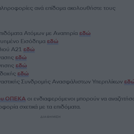
πληροφορίες ανά επίδομα ακολουθήστε τους
πιδόματα Ατόμων με Αναπηρία
εδώ
γυημένο Εισόδημα
εδώ
διού Α21
εδώ
έγασης
εδώ
ννησης
εδώ
αδοχής
εδώ
γαστικής Συνδρομής Ανασφάλιστων Υπερηλίκων
εδ
του ΟΠΕΚΑ
οι ενδιαφερόμενοι μπορούν να αναζητήσ
φορία σχετικά με τα επιδόματα.
ΔΙΑΦΗΜΙΣΗ