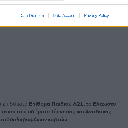
Data Deletion
Data Access
Privacy Policy
τα επιδόματα
Επίδομα Παιδιού Α21, το Ελάχιστο
μα και τα επιδόματα Γέννησης και Αναδοχής
ω προπληρωμένων καρτών
.