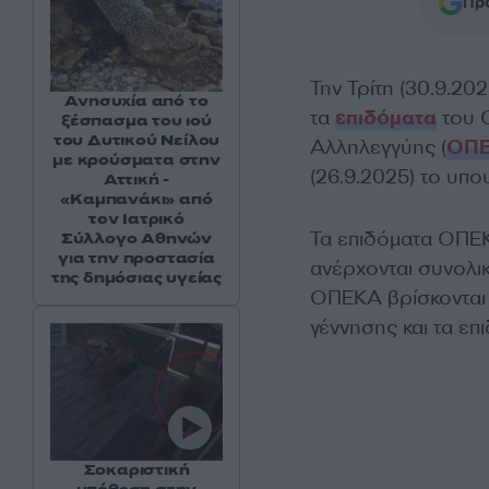
Προ
Την Τρίτη (30.9.2
Ανησυχία από το
τα
επιδόματα
του 
ξέσπασμα του ιού
του Δυτικού Νείλου
Αλληλεγγύης (
ΟΠ
με κρούσματα στην
(26.9.2025) το υπο
Αττική -
«Καμπανάκι» από
τον Ιατρικό
Τα επιδόματα ΟΠΕΚ
Σύλλογο Αθηνών
για την προστασία
ανέρχονται συνολι
της δημόσιας υγείας
ΟΠΕΚΑ βρίσκονται τ
γέννησης και τα ε
Σοκαριστική