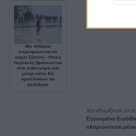
Με 40άρια
κορυφώνεται το
κύμα ζέστης - Ποιες
περιοχές βρίσκονται
στο επίκεντρο και
μέχρι πότε θα
κρατήσουν τα
μελτέμια
Υπενθυμίζεται ότι 
Εγγυημένο Εισόδη
πληρώνονται μέσ