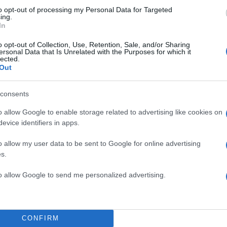
to opt-out of processing my Personal Data for Targeted
ing.
: 1.106.545
In
o opt-out of Collection, Use, Retention, Sale, and/or Sharing
: 275.516.021 ευρώ
ersonal Data that Is Unrelated with the Purposes for which it
lected.
Out
ΔΙΑΦΗΜΙΣΗ
consents
o allow Google to enable storage related to advertising like cookies on
evice identifiers in apps.
o allow my user data to be sent to Google for online advertising
s.
to allow Google to send me personalized advertising.
CONFIRM