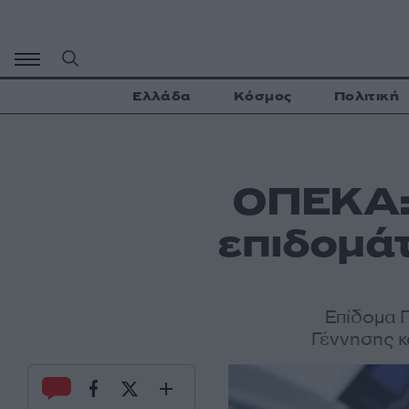
Μετάβαση
σε
περιεχόμενο
Ελλάδα
Κόσμος
Πολιτική
ΟΠΕΚΑ: 
επιδομάτ
Επίδομα Π
Γέννησης 