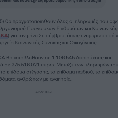
σθήκη του newsit.gr ως προτεινόμενη πηγή στην Google
025) θα πραγματοποιηθούν όλες οι πληρωμές που α
Οργανισμού Προνοιακών Επιδομάτων και Κοινωνικής
ΕΚΑ
) για τον μήνα Σεπτέμβριο, όπως ενημέρωσε σή
υργείο Κοινωνικής Συνοχής και Οικογένειας.
Α θα καταβληθούν σε 1.106.545 δικαιούχους και
κά σε 275.516.021 ευρώ. Μεταξύ των πληρωμών το
ο επίδομα στέγασης, το επίδομα παιδιού, το επίδομ
πιδόματα ανθρώπων με αναπηρία.
ΔΙΑΦΗΜΙΣΗ