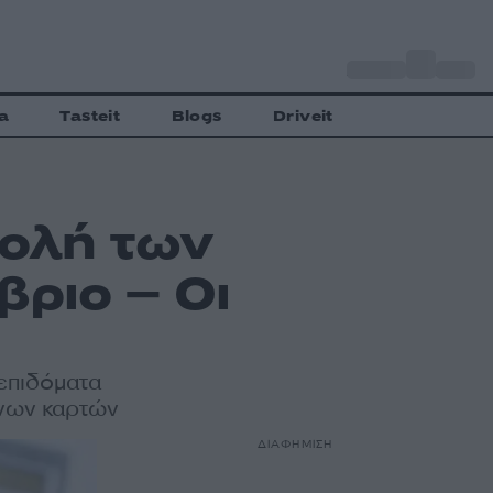
o
Αθήνα
29
C
a
Tasteit
Blogs
Driveit
βολή των
βριο – Οι
 επιδόματα
νων καρτών
ΔΙΑΦΗΜΙΣΗ