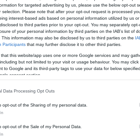
ασφάλιστων Υπερηλίκων
, ν. 1296/1982: 12.768 δικα
formation for targeted advertising by us, please use the below opt-out s
 ευρώ
r selection. Please note that after your opt-out request is processed y
ινωνικής Αλληλεγγύης Υπερηλίκων
: 22.260 δικαιού
eing interest-based ads based on personal information utilized by us or
disclosed to third parties prior to your opt-out. You may separately opt-
ευρώ
losure of your personal information by third parties on the IAB’s list of
ίας
: 77 δικαιούχοι – 60.491 ευρώ
. This information may also be disclosed by us to third parties on the
IA
ννησης
: 9.245 δικαιούχοι – 12.171.750 ευρώ
Participants
that may further disclose it to other third parties.
ινών και μειονεκτικών περιοχών
: 26 δικαιούχοι – 
 that this website/app uses one or more Google services and may gath
including but not limited to your visit or usage behaviour. You may click 
 to Google and its third-party tags to use your data for below specifi
εια
: 4.543 δικαιούχοι – 425.429 ευρώ
ogle consent section.
μενα τέκνα θανόντων σε φυσικές καταστροφές
: 2
– 21.000 ευρώ
l Data Processing Opt Outs
φειλέτες
: 326 δικαιούχοι – 34.592 ευρώ
αδοχής
: 610 δικαιούχοι – 486.401ευρώ
o opt-out of the Sharing of my personal data.
 Προσωπικού Βοηθού
: 2.101 δικαιούχοι – 1.631.4
In
ηλεγγύης για την Ελληνική μειονότητα Αλβανίας
:
o opt-out of the Sale of my Personal Data.
 3.205.721 ευρώ
In
ίας Ανάδοχος
: 8 δικαιούχοι – 13.616 ευρώ