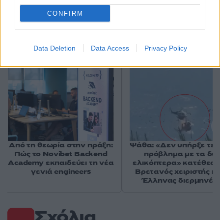
CONFIRM
Αν τα χάσατε
Data Deletion
Data Access
Privacy Policy
Από τη θεωρία στην πράξη:
Ψάθα: «Δεν υπήρξε τεχ
Πώς το Novibet Backend
πρόβλημα με τα δύ
Academy εκπαιδεύει τη νέα
ελικόπτερα» κατέθεσα
γενιά engineers
Βρετανός χειριστής κα
Έλληνας διερμηνέα
Σχόλια