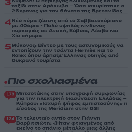
3
Κυψέλη: Ο περίεργος ηλικιωμένος και το
ταξίδι στην Αράχωβα – Όσα ισχυρίστηκε ο
26χρονος για τον θάνατο της Βρετανίδας
4
Νέο κύμα ζέστης από το Σαββατοκύριακο
με 40άρια - Πολύ υψηλός κίνδυνος
πυρκαγιάς σε Αττική, Εύβοια, Λέσβο και
Χίο σήμερα
5
Μύκονος: Βίντεο με τους αστυνομικούς να
εντοπίζουν την τσάντα Hermès και το
Rolex όπου άρπαξε Έλληνας οδηγός από
Ουκρανό τουρίστα
Πιο σχολιασμένα
Μητσοτάκης στην υπογραφή συμφωνίας
178
για την ηλεκτρική διασύνδεση Ελλάδας –
Κύπρου: «Ισχυρή ψήφος εμπιστοσύνης» η
είσοδος της Meridiam στην GSI
Το τελευταίο αντίο στον Γιάννη
134
Βαρβιτσιώτη: «Ήταν φτιαγμένος από
εκείνο το σπάνιο μέταλλο μιας άλλης