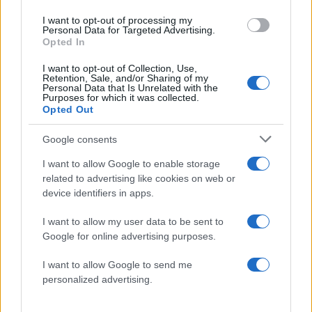
Τα αποτελέσματα της διαδικασίας θα είναι
I want to opt-out of processing my
Personal Data for Targeted Advertising.
διαθέσιμα την Τρίτη 10/6/2025, οπότε, όσοι
Opted In
έχουν υποβάλει αίτηση, θα λάβουν μήνυμα στην
I want to opt-out of Collection, Use,
ηλεκτρονική διεύθυνση, που θα έχουν δηλώσει,
Retention, Sale, and/or Sharing of my
Personal Data that Is Unrelated with the
με τις οδηγίες για την εκτύπωση της κάρτας
Purposes for which it was collected.
κατασκηνωτή, η οποία πρέπει να υπογραφεί και
Opted Out
να παραδοθεί κατά την άφιξη στην κατασκήνωση.
Google consents
ΔΙΑΦΗΜΙΣΗ
I want to allow Google to enable storage
related to advertising like cookies on web or
device identifiers in apps.
I want to allow my user data to be sent to
Google for online advertising purposes.
I want to allow Google to send me
personalized advertising.