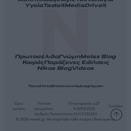
Υγεία
Tasteit
Media
Driveit
Πρωτοσέλιδα
Γνώμη
Melas Blog
Καιρός
Παράξενες Ειδήσεις
Nikos Blog
Videos
Ταυτότητα
Επικοινωνία
Διαφήμιση
Όροι
Πολιτική
Πληροφορίες α.27
Cookies
χρήσης
απορρήτου
Ν.5253/2025
Αριθμός Πιστοποίησης Μ.Η.Τ.232163
© 2026 newsit.gr. Με επιφύλαξη κάθε νομίμου δικαιώματος.