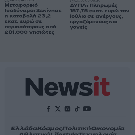
14:02
04.08.26
10:56
03.08.26
Μεταφορικό
ΔΥΠΑ: Πληρωμές
Ισοδύναμο: Ξεκίνησε
157,75 εκατ. ευρώ τον
η καταβολή 23,2
Ιούλιο σε ανέργους,
εκατ. ευρώ σε
εργαζόμενους και
περισσότερους από
γονείς
281.000 νησιώτες
Ελλάδα
Κόσμος
Πολιτική
Οικονομία
Αθλητικά
Lifestyle
Τεχνολογία