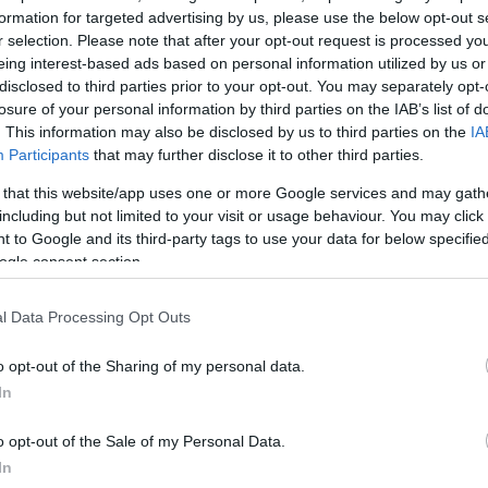
ρώ από 2,078 ευρώ ανά λίτρο που είναι η μέση τιμή
formation for targeted advertising by us, please use the below opt-out s
 είναι η τάση και για άλλα νησιά εκτός των Κυκλάδων,
r selection. Please note that after your opt-out request is processed y
 σημειωθεί ότι οι προμήθειες καθυστερούν ενώ παί
eing interest-based ads based on personal information utilized by us or
disclosed to third parties prior to your opt-out. You may separately opt-
ές συνθήκες. Τα στοιχεία του Παρατηρητηρίου Καυσί
losure of your personal information by third parties on the IAB’s list of
ν ότι
τα καύσιμα είναι επίσης ακριβότερα στην Κρή
. This information may also be disclosed by us to third parties on the
IA
ιμές πανελλαδικά εντάσσονται τα καύσιμα και σε
Participants
that may further disclose it to other third parties.
λονιά, Κέρκυρα και Αρκαδία
.
 that this website/app uses one or more Google services and may gath
including but not limited to your visit or usage behaviour. You may click 
 to Google and its third-party tags to use your data for below specifi
ogle consent section.
l Data Processing Opt Outs
o opt-out of the Sharing of my personal data.
In
o opt-out of the Sale of my Personal Data.
In