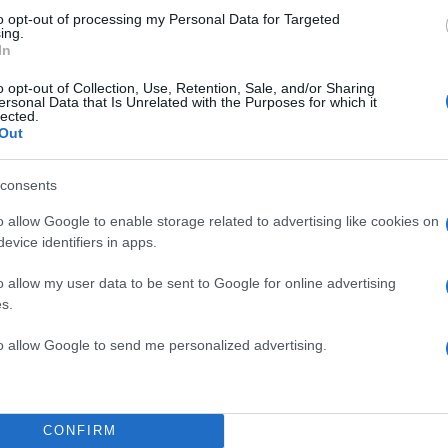
to opt-out of processing my Personal Data for Targeted
ing.
In
 πώλησης καυσίμων για όλη την Ελλάδα
o opt-out of Collection, Use, Retention, Sale, and/or Sharing
ersonal Data that Is Unrelated with the Purposes for which it
πό αυτές τις περιοχές οι παραγγελίες αργούν είναι 
lected.
Out
 επιδότηση να φανεί αργότερα μέσα στη Μεγάλη
ο ταξίδι της επιστροφής των εκδρομέων του Πάσχ
consents
σει λιγότερο από αυτό της εξόδου, υπό την προϋπόθ
ίς τιμές του πετρελαίου δεν θα σημειώσουν νέα άνο
o allow Google to enable storage related to advertising like cookies on
evice identifiers in apps.
υποχωρήσει η τιμή του πετρελαίου στις διεθνείς αγο
o allow my user data to be sent to Google for online advertising
αντική ανακούφιση για τους καταναλωτές και τις
s.
επηρεάζονται λόγω των ανατιμήσεων σε πετρέλαιο κί
to allow Google to send me personalized advertising.
 φορτηγά και επαγγελματικά οχήματα. Με τα σημεριν
πετρέλαιο εδραιώνεται πάνω από τα 100 δολάρια το
 καυσίμων προβλέπεται σε λίγες μέρες να φτάσει σ
CONFIRM
πριν την επιδότηση
. Υπό αυτές τις συνθήκες αναμένε