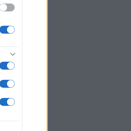
πιθανό
α
είναι
εση
δο.
ρές
νησης
ά
τα
ται
η