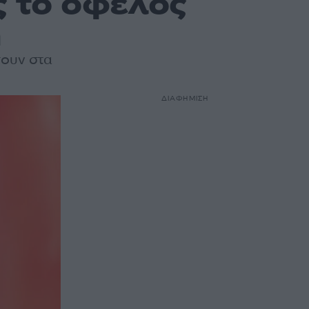
 το όφελος
η
σουν στα
ΔΙΑΦΗΜΙΣΗ