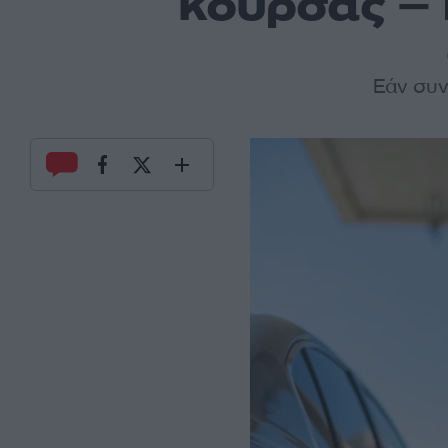
κούρσας –
Εάν συν