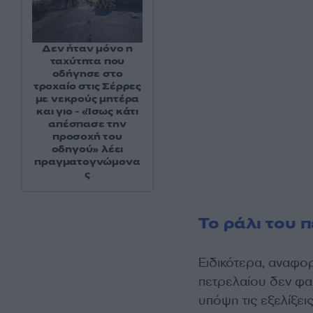
Δεν ήταν μόνο η
ταχύτητα που
οδήγησε στο
τροχαίο στις Σέρρες
με νεκρούς μητέρα
και γιο - «Ίσως κάτι
απέσπασε την
προσοχή του
οδηγού» λέει
πραγματογνώμονα
ς
Το ράλι του π
Ειδικότερα, αναφορ
πετρελαίου δεν φα
υπόψη τις εξελίξε