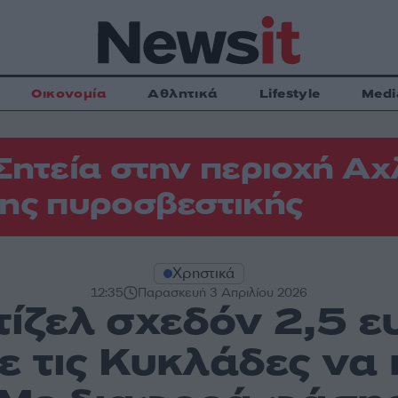
Οικονομία
Αθλητικά
Lifestyle
Medi
Σητεία στην περιοχή Αχ
ης πυροσβεστικής
Χρηστικά
12:35
Παρασκευή 3 Απριλίου 2026
ίζελ σχεδόν 2,5 ε
ε τις Κυκλάδες να