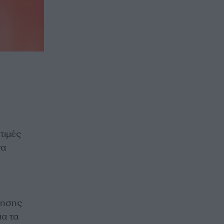
τιμές
να
νησης
ια τα