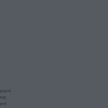
 αργού
τας
ent