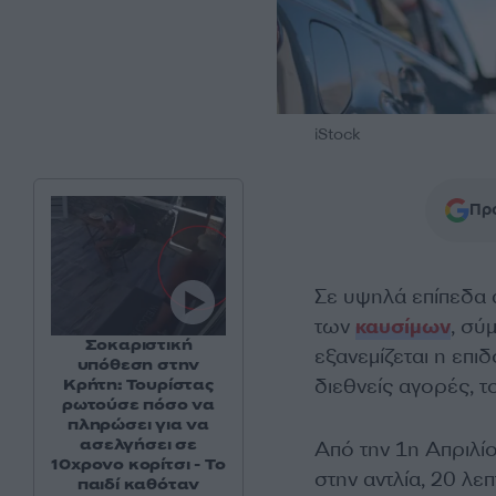
iStock
Προ
Σε υψηλά επίπεδα 
των
καυσίμων
, σύ
Σοκαριστική
εξανεμίζεται η επι
υπόθεση στην
διεθνείς αγορές, το
Κρήτη: Τουρίστας
ρωτούσε πόσο να
πληρώσει για να
ασελγήσει σε
Από την 1η Απριλί
10χρονο κορίτσι - Το
στην αντλία, 20 λε
παιδί καθόταν