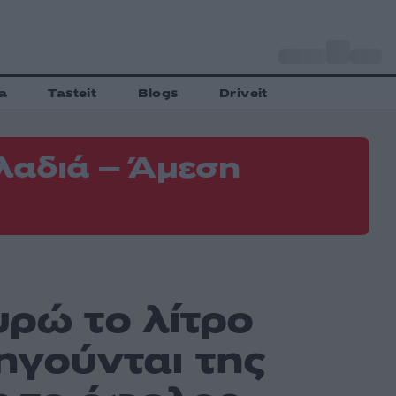
o
Αθήνα
31
C
a
Tasteit
Blogs
Driveit
λαδιά – Άμεση
υρώ το λίτρο
 ηγούνται της