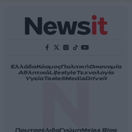
Ελλάδα
Κόσμος
Πολιτική
Οικονομία
Αθλητικά
Lifestyle
Τεχνολογία
Υγεία
Tasteit
Media
Driveit
Πρωτοσέλιδα
Γνώμη
Melas Blog