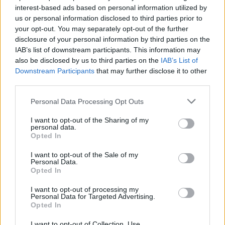
interest-based ads based on personal information utilized by
1
Πάρος: «Αν ήταν κάποιος πάνω από την
us or personal information disclosed to third parties prior to
πισίνα, δε θα είχα θρηνήσει το παιδί μου» –
Η σπαρακτική περιγραφή του πατέρα και
your opt-out. You may separately opt-out of the further
τα κενά στους ισχυρισμούς του ιδιοκτήτη
disclosure of your personal information by third parties on the
του beach bar
IAB’s list of downstream participants. This information may
also be disclosed by us to third parties on the
IAB’s List of
2
Μπρίτνεϊ Σπίαρς: Έκανε αποτυχημένο
μπότοξ και ανέβασε στο Instagram την
Downstream Participants
that may further disclose it to other
εμπειρία της
third parties.
3
Ο δημοσιογράφος Βασίλης Τσεκούρας
Please note that this website/app uses one or more Google
Personal Data Processing Opt Outs
ανακοίνωσε ότι παντρεύεται τη σύντροφό
services and may gather and store information including but
του, Γωγώ Μπαλή
not limited to your visit or usage behaviour. You may click to
I want to opt-out of the Sharing of my
personal data.
4
Γιάννης Παπαμιχαήλ: «Η απαγόρευση
grant or deny consent to Google and its third-party tags to
Opted In
αφορά στη χρήση της εικόνας και της
use your data for below specified purposes in below Google
φωνής της Αλίκης Βουγιουκλάκη μέσω AI»
consent section.
I want to opt-out of the Sale of my
5
Personal Data.
Ο Φειδίας Παναγιώτου πήγε με σορτσάκι
Opted In
σε εκδήλωση μνήμης για τους
δολοφονημένους Κύπριους ήρωες Ισαάκ –
Σολωμού
I want to opt-out of processing my
Personal Data for Targeted Advertising.
Opted In
I want to opt-out of Collection, Use,