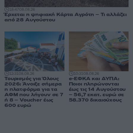
18:47
08.08.26
Έρχεται η ψηφιακή Κάρτα Αγρότη – Τι αλλάζει
από 28 Αυγούστου
10:31
08.08.26
12:31
08.08.26
e-ΕΦΚΑ και ΔΥΠΑ:
Τουρισμός για Όλους
Ποιοι πληρώνονται
2026: Άνοιξε σήμερα
έως τις 14 Αυγούστου
η πλατφόρμα για τα
– 56,7 εκατ. ευρώ σε
ΑΦΜ που λήγουν σε 7
58.370 δικαιούχους
ή 8 – Voucher έως
600 ευρώ