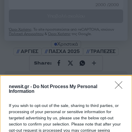
2000 /2000
Υποβολή σχολίου
Όροι Χρήσης
. Το site προστατεύεται από reCAPTCHA, ισχύουν
Πολιτική Απορρήτου
&
Όροι Χρήσης
της Google.
Χρηστικά
ΑΡΓΙΕΣ
ΠΑΣΧΑ 2025
ΤΡΑΠΕΖΕΣ
Share:
Ακολουθήστε το Νewsit.gr στο
Google News
και
ενημερωθείτε πρώτοι για όλη την ειδησεογραφία και τα
newsit.gr -
Do Not Process My Personal
τελευταία νέα
της ημέρας
Information
If you wish to opt-out of the sale, sharing to third parties, or
processing of your personal or sensitive information for
targeted advertising by us, please use the below opt-out
section to confirm your selection. Please note that after your
Πιο δημοφιλή
opt-out request is processed you may continue seeing