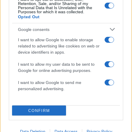
Πιο σχολιασμένα
Retention, Sale, and/or Sharing of my
Personal Data that Is Unrelated with the
Μετέτρεψαν το Σαρακήνικο της Μήλου
Purposes for which it was collected.
161
σε ελικοδρόμιο – «Πάρκαραν» το
Opted Out
ελικόπτερο τους για να κάνουν μπάνιο
Google consents
Στην Κρήτη ο Κυριάκος Μητσοτάκης,
120
συνεχίζει τις ολιγοήμερες διακοπές του –
I want to allow Google to enable storage
Πού βρέθηκε το Σάββατο
related to advertising like cookies on web or
Το οικονομικό πρόγραμμα της ΕΛΑΣ που
93
device identifiers in apps.
θα παρουσιάσει ο Αλέξης Τσίπρας στη
Θεσσαλονίκη: Σχέδιο τετραετίας
I want to allow my user data to be sent to
Google for online advertising purposes.
Γιαννακόπουλος: «Οι Ολυμπιακοί
83
φώναζαν για οφσάιντ στο μπάσκετ, πριν
10 χρόνια έμαθαν ότι η μπάλα είναι
I want to allow Google to send me
πορτοκαλί»
personalized advertising.
ΕΛΑΣ: Ο Αλέξης Δέδες ο πρώτος
79
υποψήφιος βουλευτής του κόμματος –
Από τα διοικητικά της ΑΕΚ στην πολιτική
σκηνή
CONFIRM
Data Deletion
Data Access
Privacy Policy