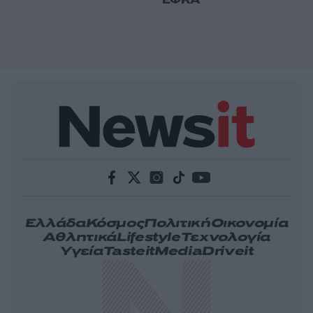
ΕΦΚΑ
Ελλάδα
Κόσμος
Πολιτική
Οικονομία
Αθλητικά
Lifestyle
Τεχνολογία
Υγεία
Tasteit
Media
Driveit