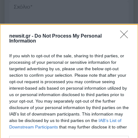
2000 /2000
newsit.gr -
Do Not Process My Personal
Information
Υποβολή σχολίου
If you wish to opt-out of the sale, sharing to third parties, or
Όροι Χρήσης
. Το site προστατεύεται από reCAPTCHA, ισχύουν
processing of your personal or sensitive information for
Πολιτική Απορρήτου
&
Όροι Χρήσης
της Google.
targeted advertising by us, please use the below opt-out
Χρηστικά
section to confirm your selection. Please note that after your
ΗΛΕΚΤΡΙΚΟ ΡΕΥΜΑ
ΤΙΜΕΣ
opt-out request is processed you may continue seeing
interest-based ads based on personal information utilized by
Share:
us or personal information disclosed to third parties prior to
your opt-out. You may separately opt-out of the further
disclosure of your personal information by third parties on the
Ακολουθήστε το Νewsit.gr στο
Google News
και
IAB’s list of downstream participants. This information may
ενημερωθείτε πρώτοι για όλη την ειδησεογραφία και τα
τελευταία νέα
της ημέρας
also be disclosed by us to third parties on the
IAB’s List of
Downstream Participants
that may further disclose it to other
third parties.