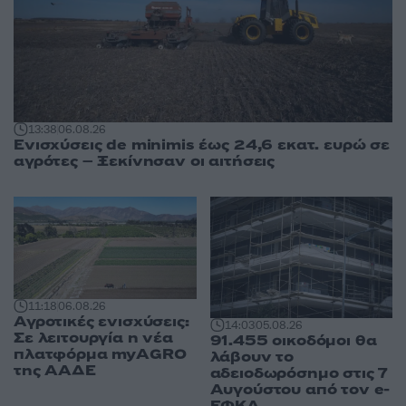
13:38
06.08.26
Ενισχύσεις de minimis έως 24,6 εκατ. ευρώ σε
αγρότες – Ξεκίνησαν οι αιτήσεις
11:18
06.08.26
Αγροτικές ενισχύσεις:
14:03
05.08.26
Σε λειτουργία η νέα
91.455 οικοδόμοι θα
πλατφόρμα myAGRO
λάβουν το
της ΑΑΔΕ
αδειοδωρόσημο στις 7
Αυγούστου από τον e-