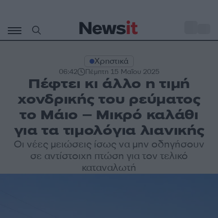
Μετάβαση
σε
o
35
περιεχόμενο
Χρηστικά
06:42
Πέμπτη 15 Μαΐου 2025
Πέφτει κι άλλο η τιμή
χονδρικής του ρεύματος
το Μάιο – Μικρό καλάθι
για τα τιμολόγια λιανικής
Οι νέες μειώσεις ίσως να μην οδηγήσουν
σε αντίστοιχη πτώση για τον τελικό
καταναλωτή