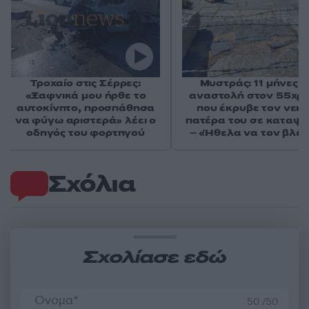
Τροχαίο στις Σέρρες:
Μυστράς: 11 μήνες μ
«Ξαφνικά μου ήρθε το
αναστολή στον 55χρ
αυτοκίνητο, προσπάθησα
που έκρυβε τον νεκ
να φύγω αριστερά» λέει ο
πατέρα του σε καταψ
οδηγός του φορτηγού
– «Ήθελα να τον βλέ
Σχόλια
Σχολίασε εδώ
50 /50