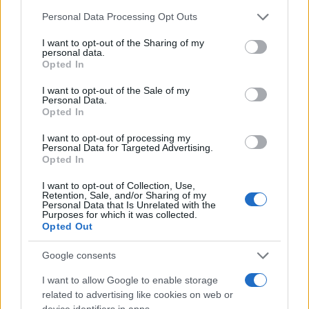
Please note that this website/app uses one or more Google
Personal Data Processing Opt Outs
services and may gather and store information including but
not limited to your visit or usage behaviour. You may click to
I want to opt-out of the Sharing of my
Πιο δημοφιλή
personal data.
grant or deny consent to Google and its third-party tags to
Opted In
use your data for below specified purposes in below Google
1
Δολοφονία Βρετανίδας στην Κυψέλη: Οι
consent section.
δύο καταθέσεις «κλειδί» της συζύγου του
I want to opt-out of the Sale of my
Personal Data.
26χρονου Αφγανού – Το στίγμα του
Opted In
κινητού, η θεία από την Ινδία και τα
απειλητικά μηνύματα
I want to opt-out of processing my
2
Personal Data for Targeted Advertising.
Η Ελένη Φωτοπούλου ευχήθηκε για τη
Opted In
γιορτή του Άκη Παυλόπουλου: «Δεκαπέντε
χρόνια μου διδάσκει υπομονή και αγάπη»
I want to opt-out of Collection, Use,
3
Αριστοτέλης Δαμίγος: Στο Αποτεφρωτήριο
Retention, Sale, and/or Sharing of my
Personal Data that Is Unrelated with the
Ριτσώνας το «ύστατο χαίρε» στον Έλληνα
Purposes for which it was collected.
σύνδεσμο του ελικοπτέρου που έπεσε στην
Opted Out
Ψάθα
4
«Αφιέρωσε τη ζωή της στο να βοηθά
Google consents
ανθρώπους που είχαν ανάγκη» - Η πρώτη
δήλωση της οικογένειας της 38χρονης
I want to allow Google to enable storage
Λίζα που βρέθηκε νεκρή στην Κυψέλη
related to advertising like cookies on web or
device identifiers in apps.