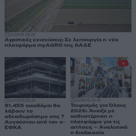
11:18
06.08.26
Αγροτικές ενισχύσεις: Σε λειτουργία η νέα
πλατφόρμα myAGRO της ΑΑΔΕ
8
12:56
05.08.26
14:03
05.08.26
Τουρισμός για Όλους
91.455 οικοδόμοι θα
2026: Άνοιξε με
λάβουν το
καθυστέρηση η
αδειοδωρόσημο στις 7
πλατφόρμα για τις
Αυγούστου από τον e-
αιτήσεις – Αναλυτικά
ΕΦΚΑ
η διαδικασία