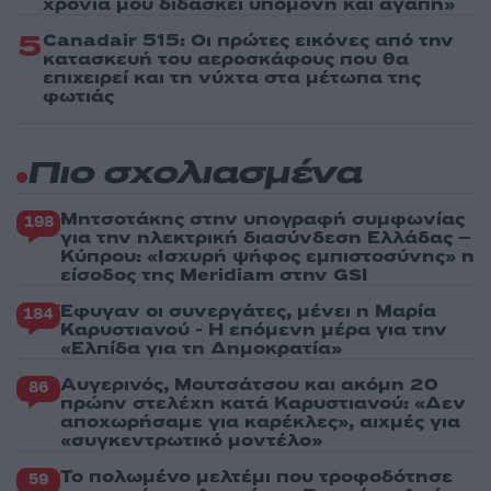
χρόνια μου διδάσκει υπομονή και αγάπη»
5
Canadair 515: Οι πρώτες εικόνες από την
κατασκευή του αεροσκάφους που θα
επιχειρεί και τη νύχτα στα μέτωπα της
φωτιάς
Πιο σχολιασμένα
Μητσοτάκης στην υπογραφή συμφωνίας
198
για την ηλεκτρική διασύνδεση Ελλάδας –
Κύπρου: «Ισχυρή ψήφος εμπιστοσύνης» η
είσοδος της Meridiam στην GSI
Έφυγαν οι συνεργάτες, μένει η Μαρία
184
Καρυστιανού - Η επόμενη μέρα για την
«Ελπίδα για τη Δημοκρατία»
Αυγερινός, Μουτσάτσου και ακόμη 20
86
πρώην στελέχη κατά Καρυστιανού: «Δεν
αποχωρήσαμε για καρέκλες», αιχμές για
«συγκεντρωτικό μοντέλο»
Το πολωμένο μελτέμι που τροφοδότησε
59