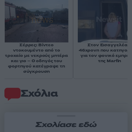
Σέρρες: Βίντεο
Στον Εισαγγελέα η
ντοκουμέντο από το
46χρονη που κατηγορε
τροχαίο με νεκρούς μητέρα
για τον φονικό εμπρη
και γιο – Ο οδηγός του
της Marfin
φορτηγού κατέγραψε τη
σύγκρουση
Σχόλια
Σχολίασε εδώ