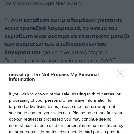
θα οριστεί σύντομα από αυτήν.
4.
Αν η κατάθεση των μισθωμάτων γίνεται σε
κοινό τραπεζικό λογαριασμό, το όνομα του
εκμισθωτή είναι σκόπιμο να είναι πρώτο μεταξύ
των ονομάτων των συνδικαιούχων του
λογαριασμού
, για να είναι ευκολότερη η
διασταύρωση των στοιχείων από την ΑΑΔΕ.
newsit.gr -
Do Not Process My Personal
5. Ομοίως
σε περίπτωση ύπαρξης πολλών
Information
συνεκμισθωτών, καθένας τους θα πρέπει να
γνωστοποιήσει στο μισθωτήριο συμφωνητικό
If you wish to opt-out of the sale, sharing to third parties, or
processing of your personal or sensitive information for
(ή τη δήλωση της ΑΑΔΕ) τον δικό του
targeted advertising by us, please use the below opt-out
λογαριασμό
, με το όνομά του ως πρώτο
section to confirm your selection. Please note that after your
δικαιούχο, όπου θα κατατίθεται το ποσό που του
opt-out request is processed you may continue seeing
αντιστοιχεί.
interest-based ads based on personal information utilized by
us or personal information disclosed to third parties prior to