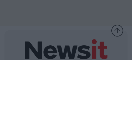
Ελλάδα
Κόσμος
Πολιτική
Οικονομία
Αθλητικά
Lifestyle
Τεχνολογία
Υγεία
Tasteit
Media
Driveit