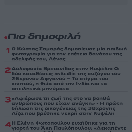
Πιο δημοφιλή
1
Ο Κώστας Σαμαράς δημοσίευσε μία παιδική
φωτογραφία για την επέτειο θανάτου της
αδελφής του, Λένας
2
Δολοφονία Βρετανίδας στην Κυψέλη: Οι
δύο καταθέσεις «κλειδί» της συζύγου του
26χρονου Αφγανού – Το στίγμα του
κινητού, η θεία από την Ινδία και τα
απειλητικά μηνύματα
3
«Αφιέρωσε τη ζωή της στο να βοηθά
ανθρώπους που είχαν ανάγκη» - Η πρώτη
δήλωση της οικογένειας της 38χρονης
Λίζα που βρέθηκε νεκρή στην Κυψέλη
4
Η Ελένη Φωτοπούλου ευχήθηκε για τη
γιορτή του Άκη Παυλόπουλου: «Δεκαπέντε