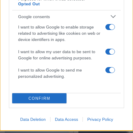
από όποιον είναι ταχύτερος από τους δύο: Από
Opted Out
τον εκμισθωτή ή από την ΑΑΔΕ.
Google consents
ΔΙΑΦΗΜΙΣΗ
I want to allow Google to enable storage
related to advertising like cookies on web or
device identifiers in apps.
I want to allow my user data to be sent to
Google for online advertising purposes.
I want to allow Google to send me
personalized advertising.
CONFIRM
Αν τα χάσατε
Data Deletion
Data Access
Privacy Policy