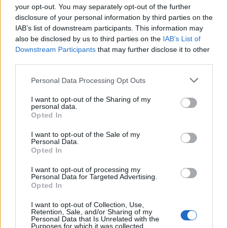
your opt-out. You may separately opt-out of the further
6.
Οι εκμισθωτές θα πρέπει να ζητούν από τους
disclosure of your personal information by third parties on the
ενοικιαστές τους την καταβολή και των 12
IAB’s list of downstream participants. This information may
also be disclosed by us to third parties on the
IAB’s List of
μηνιαίων μισθωμάτων εντός του ίδιου
Downstream Participants
that may further disclose it to other
οικονομικού έτους
, ήτοι έως την
third parties.
31ηΔεκεμβρίου, ώστε να προκύπτει ότι όλα τα
Please note that this website/app uses one or more Google
Personal Data Processing Opt Outs
μηνιαία μισθώματα καταβλήθηκαν τραπεζικά,
services and may gather and store information including but
διαφορετικά θα κινδυνεύουν με απώλεια της
not limited to your visit or usage behaviour. You may click to
I want to opt-out of the Sharing of my
personal data.
νόμιμης έκπτωσης.
grant or deny consent to Google and its third-party tags to
Opted In
use your data for below specified purposes in below Google
consent section.
I want to opt-out of the Sale of my
7. Το ισχύον ακατάσχετο
όριο των 1.250 ευρώ
Personal Data.
Opted In
από τραπεζικό λογαριασμό, ποσών που
προέρχονται από μισθούς ή συντάξεις, δεν
I want to opt-out of processing my
Personal Data for Targeted Advertising.
καλύπτει τα ποσά που προέρχονται από
Opted In
μισθώματα
. Συνεπώς πρακτικά η είσπραξη των
I want to opt-out of Collection, Use,
κατατιθεμένων ενοικίων από τον τραπεζικό
Retention, Sale, and/or Sharing of my
Personal Data that Is Unrelated with the
λογαριασμό του εκμισθωτή θα γίνεται κάθε μήνα
Purposes for which it was collected.