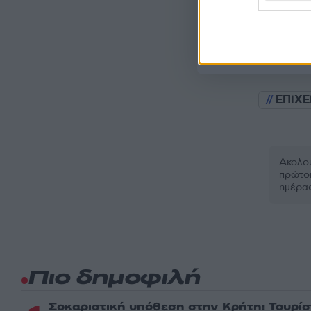
Όροι Χρήσης
. Το site π
Google.
ΕΠΙΧΕ
Ακολου
πρώτοι
ημέρα
Πιο δημοφιλή
Σοκαριστική υπόθεση στην Κρήτη: Τουρί