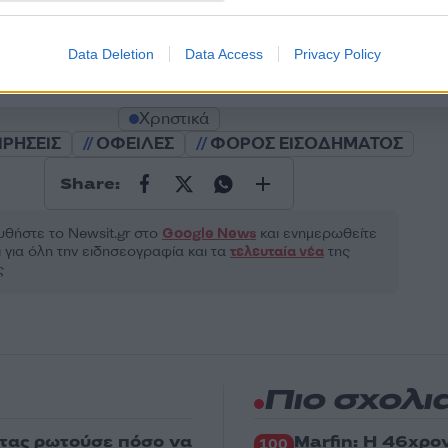
Υποβολή σχολίου
Data Deletion
Data Access
Privacy Policy
ροστατεύεται από reCAPTCHA, ισχύουν
Πολιτική Απορρήτου
&
Όροι Χρήσης
της
Χρηστικά
ΙΡΗΣΕΙΣ
ΟΦΕΙΛΕΣ
ΦΟΡΟΣ ΕΙΣΟΔΗΜΑΤΟΣ
Share:
θήστε το Νewsit.gr στο
Google News
και ενημερωθείτε
 για όλη την ειδησεογραφία και τα
τελευταία νέα
της
ς
Πιο σχολι
στας ρωτούσε πόσο να
Marfin: Η 46χρο
100