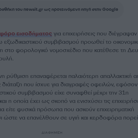
σθήκη του newsit.gr ως προτεινόμενη πηγή στην Google
φόρο εισοδήματος
για επιχειρήσεις που διέγραψαν
 εξωδικαστικού συμβιβασμού προωθεί το οικονομι
αξη στο φορολογικό νομοσχέδιο που κατέθεσε τη Δε
ουλή.
νη ρύθμιση επαναφέρεται παλαιότερη απαλλακτική α
διάταξη που ίσχυε για διαγραφές οφειλών, εφόσον
τικού συμβιβασμού είχε συναφθεί μέχρι την 31η
αι η οποία έχει ως σκοπό να ενισχύσει τις επιχειρήσε
πα είτε φυσικά πρόσωπα που ασκούν επιχειρηματική
σι ώστε να επανέλθουν σε υγιή και κερδοφόρα πορεί
ΔΙΑΦΗΜΙΣΗ