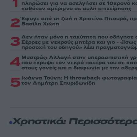
1
πληρώσει για να ασελγήσει σε 10χρονο κορ
καθόταν αμέριμνο σε αυλή επιχείρησης
2
Έφυγε από τη ζωή η Χριστίνα Πιτουρά, π
Βασίλη Χιώτη
3
Δεν ήταν μόνο η ταχύτητα που οδήγησε σ
Σέρρες με νεκρούς μητέρα και γιο - «Ίσω
προσοχή του οδηγού» λέει πραγματογνώ
4
Μυστράς: Αλλαγή στην υπερασπιστική γ
που έκρυψε τον νεκρό πατέρα του σε κα
στους γονείς και η διαφωνία με την αδερ
5
Ιωάννα Τούνη: Η throwback φωτογραφία 
τον Δημήτρη Σπυριδωνίδη
Χρηστικά: Περισσότερ