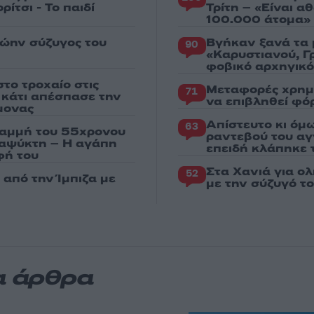
ίτσι - Το παιδί
Τρίτη – «Είναι 
100.000 άτομα»
ρώην σύζυγος του
Βγήκαν ξανά τα 
90
«Καρυστιανού, Γ
φοβικό αρχηγικ
το τροχαίο στις
Μεταφορές χρημ
71
ς κάτι απέσπασε την
να επιβληθεί φόρ
μονας
Απίστευτο κι όμ
63
ραμμή του 55χρονου
ραντεβού του αγ
ταψύκτη – Η αγάπη
επειδή κλάπηκε 
φή του
Στα Χανιά για ο
52
από την Ίμπιζα με
με την σύζυγό τ
α άρθρα