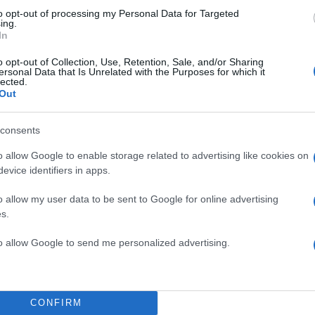
to opt-out of processing my Personal Data for Targeted
ing.
In
o opt-out of Collection, Use, Retention, Sale, and/or Sharing
ersonal Data that Is Unrelated with the Purposes for which it
lected.
α
Out
consents
o allow Google to enable storage related to advertising like cookies on
evice identifiers in apps.
Σχολίασε εδώ
o allow my user data to be sent to Google for online advertising
s.
50
to allow Google to send me personalized advertising.
CONFIRM
2000 /