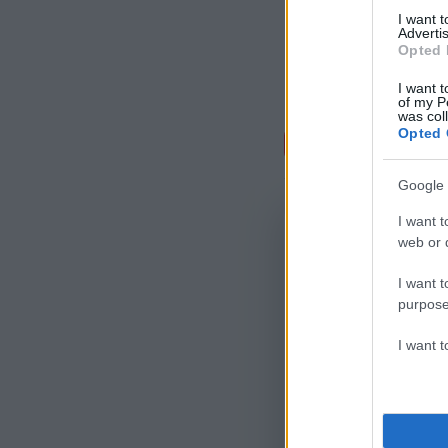
I want 
Advertis
Opted 
I want t
of my P
was col
Σχόλι
Opted 
Google 
I want t
web or d
I want t
purpose
I want 