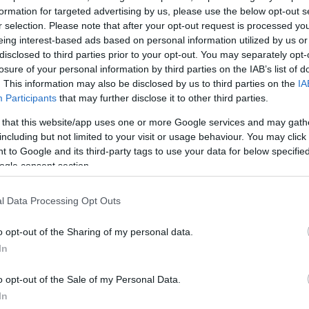
ον επήλθε διαγραφή μέρους ή του συνόλου των χρε
formation for targeted advertising by us, please use the below opt-out s
ς ή άλλους οργανισμούς στο πλαίσιο εξωδικαστικού
r selection. Please note that after your opt-out request is processed y
eing interest-based ads based on personal information utilized by us or
λέπεται η απαλλαγή από τον φόρο εισοδήματος κατ
disclosed to third parties prior to your opt-out. You may separately opt-
ου πράγματι συντελείται η εν λόγω διαγραφή.
losure of your personal information by third parties on the IAB’s list of
. This information may also be disclosed by us to third parties on the
IA
Participants
that may further disclose it to other third parties.
Κ πρόκειται ουσιαστικά για επαναφορά σχετικής διά
α τέλη του 2020 και αφορά φόρο εισοδήματος που
 that this website/app uses one or more Google services and may gath
2024 και εφεξής.
including but not limited to your visit or usage behaviour. You may click 
 to Google and its third-party tags to use your data for below specifi
ΔΙΑΦΗΜΙΣΗ
ogle consent section.
l Data Processing Opt Outs
o opt-out of the Sharing of my personal data.
In
o opt-out of the Sale of my Personal Data.
In