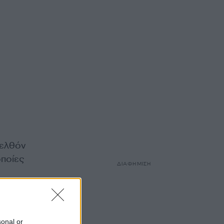
ρελθόν
ποίες
ΔΙΑΦΗΜΙΣΗ
υ
sonal or