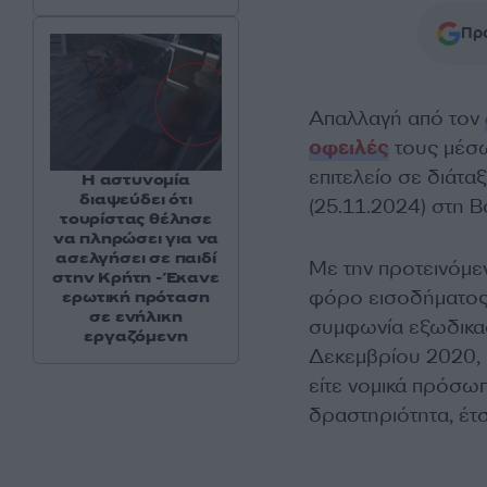
Προ
Απαλλαγή από τον
οφειλές
τους μέσω
επιτελείο σε διάτ
Η αστυνομία
διαψεύδει ότι
(25.11.2024) στη Β
τουρίστας θέλησε
να πληρώσει για να
ασελγήσει σε παιδί
Με την προτεινόμε
στην Κρήτη - Έκανε
φόρο εισοδήματος 
ερωτική πρόταση
σε ενήλικη
συμφωνία εξωδικασ
εργαζόμενη
Δεκεμβρίου 2020, κ
είτε νομικά πρόσω
δραστηριότητα, έτ