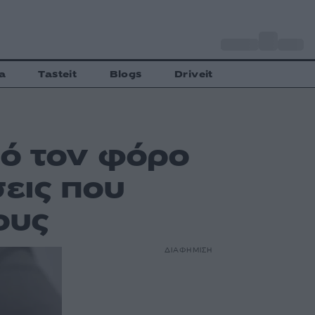
o
Αθήνα
34
C
a
Tasteit
Blogs
Driveit
ό τον φόρο
σεις που
ους
ΔΙΑΦΗΜΙΣΗ