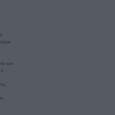
κό
υτέρα
πό τον
 η
ις,
α.