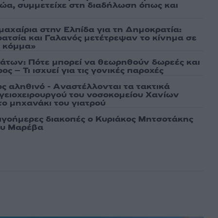
αθώα, συμμετείχε στη διαδήλωση όπως και
μαχαίρια στην Ελπίδα για τη Δημοκρατία:
ρατσία και Γαλανός μετέτρεψαν το κίνημα σε
ό κόμμα»
άτων: Πότε μπορεί να θεωρηθούν δωρεές και
ος – Τι ισχυεί για τις γονικές παροχές
ως αληθινό - Aναστέλλονται τα τακτικά
γειοχειρουργού του νοσοκομείου Χανίων
το μηχανάκι του γιατρού
λιγοήμερες διακοπές ο Κυριάκος Μητσοτάκης
ου Μαρέβα