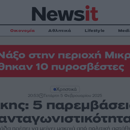
Οικονομία
Αθλητικά
Lifestyle
Medi
Νάξο στην περιοχή Μικρ
θηκαν 10 πυροσβέστες
Χρηστικά
20:53
Τετάρτη 5 Φεβρουαρίου 2025
κης: 5 παρεμβάσεις
ανταγωνιστικότητ
άδα πρέπει να μείνει μακριά από πολιτική αστάθε