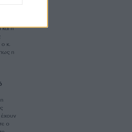
κού
οίηση
 και η
ς
ο κ.
όπως η
ό
 η
ες
 έχουν
σε ο
ση