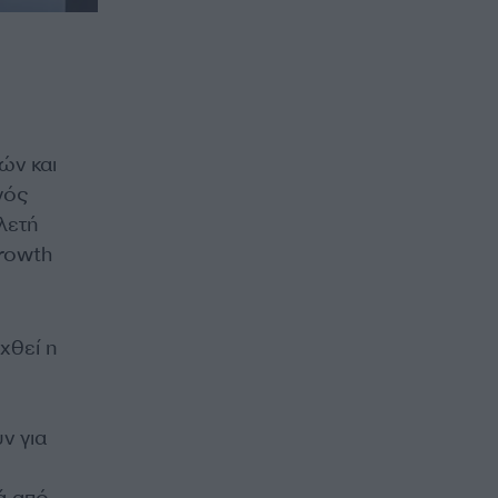
ών και
γός
λετή
rowth
χθεί η
ν για
ά από