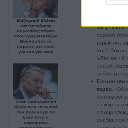
πρόγραμμα π
Μικρομεσαίω
Χάρτη για τ
Ελίζαμπεθ Ελέτσι
και Νεκτάριος
και ψηφιοποί
Λεμονίδης πήγαν
παροχή στοχ
στον Άγιο Νεκτάριο
Βούλας για να
τομείς που 
πάρουν την ευχή
Χατζηδάκης.
για τον γιο τους
Ινδία και η 
υπερδιπλασια
απόλυτα μεγ
Ένταση του 
τομέα
. «Θέλ
λειτουργεί μ
CNN: Διπλωματική
επιχειρηματι
έξοδο των ΗΠΑ από
επιχειρήσεις
τον πόλεμο με το
Ιράν ζητά ο
σχέδια, που
κορυφαίος
υπουργός. Σ
στρατηγός του