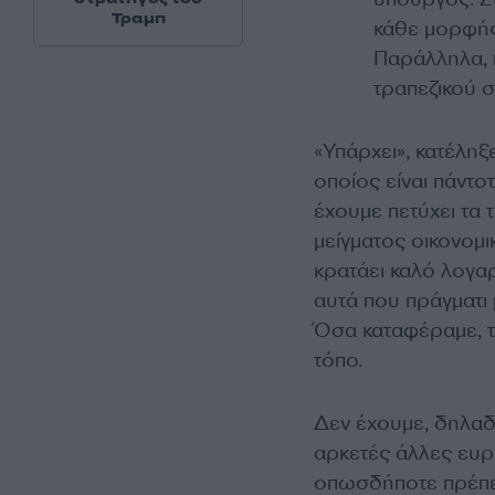
Τραμπ
κάθε μορφής 
Παράλληλα, 
τραπεζικού 
«Υπάρχει», κατέληξ
οποίος είναι πάντο
έχουμε πετύχει τα 
μείγματος οικονομι
κρατάει καλό λογα
αυτά που πράγματι 
Όσα καταφέραμε, τ
τόπο.
Δεν έχουμε, δηλαδή
αρκετές άλλες ευρω
οπωσδήποτε πρέπει