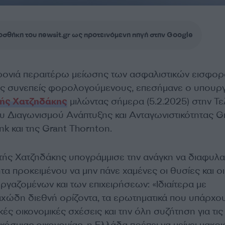
σθήκη του newsit.gr ως προτεινόμενη πηγή στην Google
χρονιά περαιτέρω μείωσης των ασφαλιστικών εισφορ
υς συνεπείς φορολογούμενους, επεσήμανε ο υπουρ
ής Χατζηδάκης
μιλώντας σήμερα (5.2.2025) στην Τε
 Διαγωνισμού Ανάπτυξης και Ανταγωνιστικότητας G
k και της Grant Thornton.
ς Χατζηδάκης υπογράμμισε την ανάγκη να διαφυλα
τα προκειμένου να μην πάνε χαμένες οι θυσίες και οι
ργαζομένων και των επιχειρήσεων: «Ιδιαίτερα με
χώδη διεθνή ορίζοντα, τα ερωτηματικά που υπάρχου
κές οικονομικές σχέσεις και την όλη συζήτηση για τις
κόσμιας οικονομίας, η Ελλάδα πρέπει να μείνει μακρι