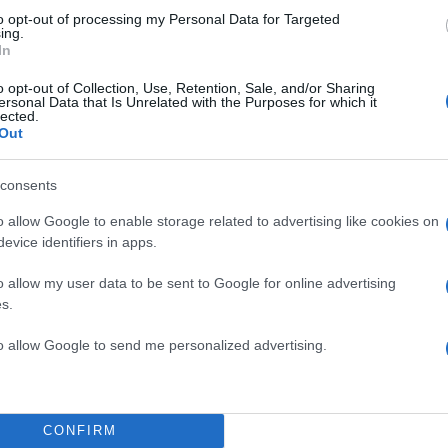
στικό σε ολόκληρη την ΕΕ πλαίσιο κινήτρων για την
to opt-out of processing my Personal Data for Targeted
καινοτομίας και της έρευνας στις επιχειρήσεις. «Είναι
ing.
In
ξη ότι η κυβέρνηση επιδιώκει να ενθαρρύνει ένα νέ
οντέλο, υιοθετώντας νέες ιδέες και λύσεις γι’ αυτό 
o opt-out of Collection, Use, Retention, Sale, and/or Sharing
ersonal Data that Is Unrelated with the Purposes for which it
φερε ο υπουργός.
lected.
Out
νίσχυση των επενδύσεων με βελτίωση του
ικού περιβάλλοντος:
«Εκπονούνται πλέον τα Τοπικά κ
consents
δομικά Σχέδια. Ολοκληρώνεται το Εθνικό Κτηματολό
 η απονομή της δικαιοσύνης, με αλλεπάλληλες
o allow Google to enable storage related to advertising like cookies on
evice identifiers in apps.
 και με την αξιοποίηση νέων ψηφιακών
σημείωσε ο υπουργός. Όπως τόνισε ο κ. Χατζηδάκης
o allow my user data to be sent to Google for online advertising
κεται στην κορυφή της ΕΕ ως προς την αύξηση των
s.
την τελευταία πενταετία. Το 2025 θα ανέλθουν στο
to allow Google to send me personalized advertising.
λαδή η διαφορά σε σχέση με τον ευρωπαϊκό μέσο 
 αυτό περιορίζεται σε τρεις περίπου ποσοστιαίες μο
ων εξαγωγών
. «Θα χρησιμοποιήσουμε στοχευμένα
CONFIRM
ά εργαλεία για εξαγωγικές επιχειρήσεις, όπως π.χ. τ