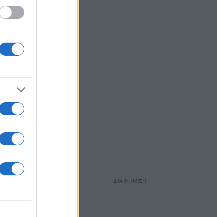
 μία
ο
τον
αι
γιο.
, η
 17,5%
όρο
ΔΙΑΦΗΜΙΣΗ
νάδες.
ο