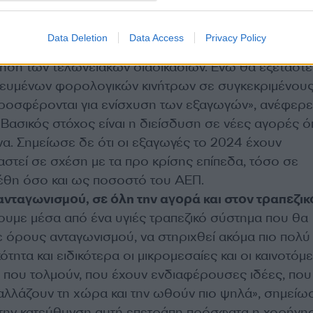
ου ανακοινώσαμε πρόσφατα για την “Εξωστρέφεια
ν Επιχειρήσεων”. Επίσης, στο πλαίσιο του νέου Οδι
Data Deletion
Data Access
Privacy Policy
η Διευκόλυνση του Εμπορίου προχωράμε στην απλοπ
ηση των τελωνειακών διαδικασιών. Ενώ θα εξεταστεί
ευμένων φορολογικών κινήτρων σε συγκεκριμένου
προσφέρονται για ενίσχυση των εξαγωγών», ανέφερε 
 Βασικός στόχος είναι η διείσδυση σε νέες αγορές 
Κίνα. Σημείωσε δε ότι οι εξαγωγές το 2024 έχουν
στεί σε σχέση με τα προ κρίσης επίπεδα, τόσο σε
έθη όσο και ως ποσοστό του ΑΕΠ.
ανταγωνισμού, σε όλη την αγορά και στον τραπεζικ
ουμε μέσα από ένα υγιές τραπεζικό σύστημα που θα
ε όρους ανταγωνισμού, να στηριχθεί ακόμα πιο πολύ
κότητα και ειδικότερα οι μικρομεσαίες και οι καινοτόμ
, που τολμούν, που έχουν ενδιαφέρουσες ιδέες, που
 αλλάζουν τη χώρα και την ωθούν πιο ψηλά», σημείω
την κατεύθυνση αυτή επετράπη πρόσφατα η χορήγη