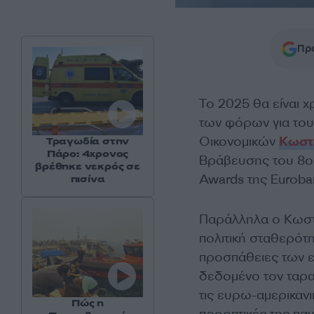
Προ
Το 2025 θα είναι 
των φόρων για το
Οικονομικών
Κωστ
Τραγωδία στην
Πάρο: 4χρονος
Βράβευσης του 8ου
βρέθηκε νεκρός σε
Awards της Euroban
πισίνα
Παράλληλα ο Κωστή
πολιτική σταθερότη
προσπάθειες των ε
δεδομένο τον ταρα
τις ευρω-αμερικανι
Πώς η
προοπτικές της παγ