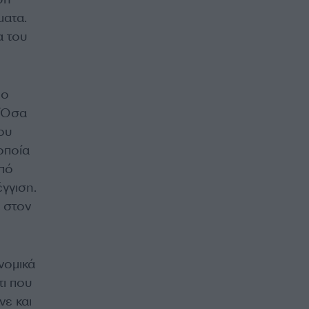
ματα.
α του
 ο
. Όσα
του
οποία
από
γγιση.
 στον
νομικά
τι που
νε και