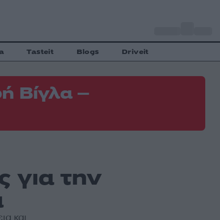
o
Αθήνα
35
C
a
Tasteit
Blogs
Driveit
ή Βίγλα –
 για την
α
ια και