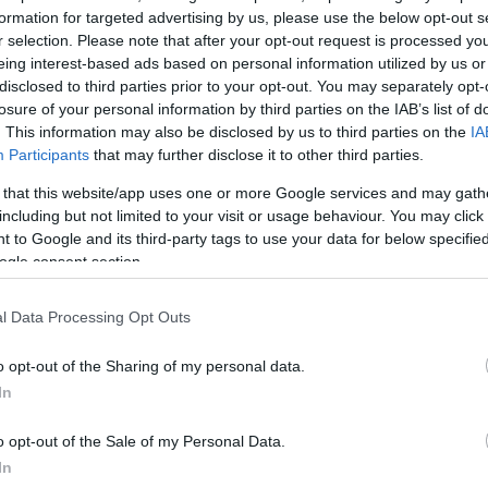
ιτέρω αύξηση των επενδύσεων, την αύξηση των
formation for targeted advertising by us, please use the below opt-out s
r selection. Please note that after your opt-out request is processed y
σφάλιση του υγιούς ανταγωνισμού, την ενίσχυση της
eing interest-based ads based on personal information utilized by us or
ς», σημείωσε ο υπουργός. Και παρουσίασε πέντε
disclosed to third parties prior to your opt-out. You may separately opt-
 αυτήν την κατεύθυνση που είναι:
losure of your personal information by third parties on the IAB’s list of
. This information may also be disclosed by us to third parties on the
IA
Participants
that may further disclose it to other third parties.
ων και εισφορών:
«Το 2025 θα είναι πρώτα από όλα
 that this website/app uses one or more Google services and may gath
ιτέρω μείωσης των ασφαλιστικών εισφορών. Και αυτό
including but not limited to your visit or usage behaviour. You may click 
ια την ανταγωνιστικότητα των επιχειρήσεων. Έχει ήδη
 to Google and its third-party tags to use your data for below specifi
ι εφαρμόζεται η μείωση των ασφαλιστικών εισφορών
ogle consent section.
 μονάδα το 2025, με αποτέλεσμα να φτάνουμε έτσι τ
ς Ευρωπαϊκής Ένωσης. Το 2025 θα είναι όμως και μί
l Data Processing Opt Outs
ιτέρω μείωσης των φόρων για τους συνεπείς
o opt-out of the Sharing of my personal data.
νους και αυτό σίγουρα ενδιαφέρει τα στελέχη και 
In
ς των επιχειρήσεων», υπογράμμισε ο κ. Χατζηδάκης
πλαίσιο για τις συγχωνεύσεις μικρών επιχειρήσεω
o opt-out of the Sale of my Personal Data.
υιοθετήθηκε στα τέλη του 2024 και εισάγει, παράλλη
In