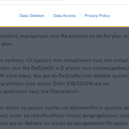
Data Deletion
Data Access
Privacy Policy
ολλές παράμετροι που θα κρίνουν το αν θα γίνει τε
γίνει.
αι ο χρόνος. Οι ημέρες που απομένουν έως την επόμε
ίου που θα διεξαχθεί ο β γύρος των εσωκομματικώ
είναι λίγες. Και για να διεξαχθεί ένα debate πρέπει
αργότερο έως αύριο Τρίτη (08/10/24) και να
ο αργότερο έως την Παρασκευή.
 αυτές τις μέρες πρέπει να αξιοποιηθεί ο χρόνος κα
ους ώστε να απευθυνθούν στους ψηφοφόρους του
ούν για το debate το οποίο αν αποφασιστεί θα κρίνει