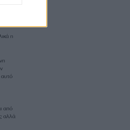
λικά η
νη
ν
 αυτό
ι από
ς αλλά