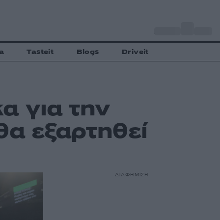
o
Αθήνα
34
C
a
Tasteit
Blogs
Driveit
α για την
θα εξαρτηθεί
ΔΙΑΦΗΜΙΣΗ