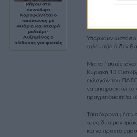
Ρήγου στο
newsit.gr:
Κορυφώνεται ο
καύσωνας με
40άρια και ισχυρό
μελτέμι -
Αυξημένος ο
Υπάρχουν ωστόσο π
κίνδυνος για φωτιές
τηλεμαχία ή δεν θα 
Μια απ’ αυτές είν
Κυριακή 13 Οκτωβρ
εκλογών του ΠΑΣΟΚ 
να αποφασιστεί το 
πραγματοποιηθεί τ
Ταυτόχρονα μέσα σε
τους δυο μονομάχ
και να προετοιμαστ