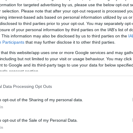
 με την ΕΡΤ και ζήτησα τη διεξαγωγή ντιμπέιτ. Είναι
formation for targeted advertising by us, please use the below opt-out s
με έναν ζωντανό και παραγωγικό διάλογο για το μέλ
r selection. Please note that after your opt-out request is processed y
ατος Αλλαγής και της χώρας», ανέφερε χαρακτηριστ
eing interest-based ads based on personal information utilized by us or
disclosed to third parties prior to your opt-out. You may separately opt-
losure of your personal information by third parties on the IAB’s list of
ΔΙΑΦΗΜΙΣΗ
. This information may also be disclosed by us to third parties on the
IA
Participants
that may further disclose it to other third parties.
 that this website/app uses one or more Google services and may gath
including but not limited to your visit or usage behaviour. You may click 
 to Google and its third-party tags to use your data for below specifi
ogle consent section.
l Data Processing Opt Outs
o opt-out of the Sharing of my personal data.
In
o opt-out of the Sale of my Personal Data.
In