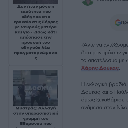
Δεν ήταν μόνο η
ταχύτητα που
οδήγησε στο
τροχαίο στις Σέρρες
Προ
με νεκρούς μητέρα
και γιο - «Ίσως κάτι
απέσπασε την
προσοχή του
«Άντε να αντέξουμε
οδηγού» λέει
δυο μονομάχων για
πραγματογνώμονα
ς
το αποτέλεσμα με φ
Χάρης Δούκας
.
Η εκλογική βραδιά 
Δούκας και ο Παύλ
όμως ξεκαθάρισε τ
ανάμεσα στον Νίκο
Μυστράς: Αλλαγή
στην υπερασπιστική
γραμμή του
55χρονου που