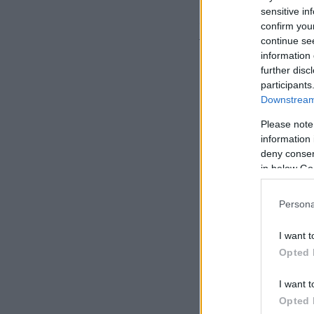
«Μόλις επικοινώνησα
sensitive in
σημαντικό να κάνου
confirm you
του ΠΑΣΟΚ – Κινήμ
continue se
information 
further disc
participants
Downstream 
Please note
information 
deny consent
in below Go
Persona
I want t
Opted 
I want t
Opted 