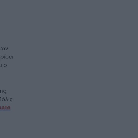
των
ρίσει
ι ο
ρης
Μόλις
bate