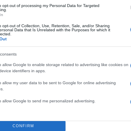
to opt-out of processing my Personal Data for Targeted
ing.
In
o opt-out of Collection, Use, Retention, Sale, and/or Sharing
ersonal Data that Is Unrelated with the Purposes for which it
lected.
Out
consents
o allow Google to enable storage related to advertising like cookies on
evice identifiers in apps.
o allow my user data to be sent to Google for online advertising
s.
σα με την ΕΡΤ και ζήτησα τη διεξαγωγή ντιμπέιτ. Είνα
to allow Google to send me personalized advertising.
νουμε έναν ζωντανό και παραγωγικό διάλογο για το
ΟΚ – Κινήματος Αλλαγής και της χώρας.
kas (@h_doukas)
October 7, 2024
CONFIRM