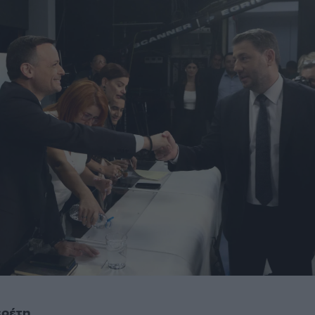
ερέτη