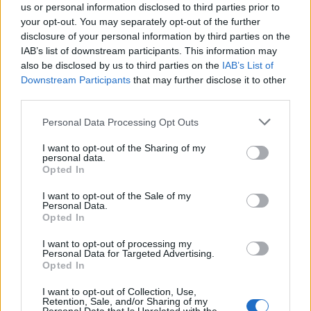
us or personal information disclosed to third parties prior to
3
Δολοφονία Βρετανίδας στην Κυψέλη: Οι
your opt-out. You may separately opt-out of the further
δύο καταθέσεις «κλειδί» της συζύγου του
disclosure of your personal information by third parties on the
26χρονου Αφγανού – Το στίγμα του
IAB’s list of downstream participants. This information may
κινητού, η θεία από την Ινδία και τα
also be disclosed by us to third parties on the
IAB’s List of
απειλητικά μηνύματα
Downstream Participants
that may further disclose it to other
4
Canadair 515: Οι πρώτες εικόνες από την
third parties.
κατασκευή του αεροσκάφους που θα
επιχειρεί και τη νύχτα στα μέτωπα της
Please note that this website/app uses one or more Google
Personal Data Processing Opt Outs
φωτιάς
services and may gather and store information including but
5
«Αφιέρωσε τη ζωή της στο να βοηθά
not limited to your visit or usage behaviour. You may click to
I want to opt-out of the Sharing of my
personal data.
ανθρώπους που είχαν ανάγκη» - Η πρώτη
grant or deny consent to Google and its third-party tags to
Opted In
δήλωση της οικογένειας της 38χρονης
use your data for below specified purposes in below Google
Λίζα που βρέθηκε νεκρή στην Κυψέλη
consent section.
I want to opt-out of the Sale of my
Personal Data.
Opted In
Πιο σχολιασμένα
I want to opt-out of processing my
Personal Data for Targeted Advertising.
Μητσοτάκης στην υπογραφή συμφωνίας
198
Opted In
για την ηλεκτρική διασύνδεση Ελλάδας –
Κύπρου: «Ισχυρή ψήφος εμπιστοσύνης» η
I want to opt-out of Collection, Use,
είσοδος της Meridiam στην GSI
Retention, Sale, and/or Sharing of my