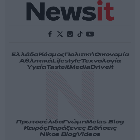
Ελλάδα
Κόσμος
Πολιτική
Οικονομία
Αθλητικά
Lifestyle
Τεχνολογία
Υγεία
Tasteit
Media
Driveit
Πρωτοσέλιδα
Γνώμη
Melas Blog
Καιρός
Παράξενες Ειδήσεις
Nikos Blog
Videos