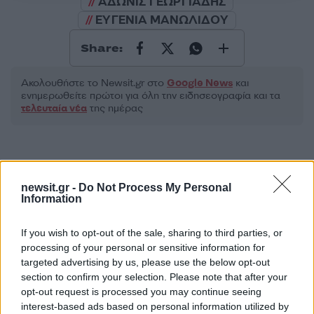
ΑΔΩΝΙΣ ΓΕΩΡΓΙΑΔΗΣ
ΕΥΓΕΝΙΑ ΜΑΝΩΛΙΔΟΥ
Share:
Ακολουθήστε το Νewsit.gr στο
Google News
και
ενημερωθείτε πρώτοι για όλη την ειδησεογραφία και τα
τελευταία νέα
της ημέρας
newsit.gr -
Do Not Process My Personal
Πιο δημοφιλή
Information
1
Συγκίνηση στο τελευταίο αντίο στον Λάκη
If you wish to opt-out of the sale, sharing to third parties, or
Χαλκιά: Με την «Φάμπρικα», λαούτο και
processing of your personal or sensitive information for
κλαρίνα αποχαιρέτησαν την εμβληματική
targeted advertising by us, please use the below opt-out
φωνή της μεταπολίτευσης
section to confirm your selection. Please note that after your
2
Ο Κώστας Σαμαράς δημοσίευσε μία παιδική
opt-out request is processed you may continue seeing
φωτογραφία για την επέτειο θανάτου της
interest-based ads based on personal information utilized by
αδελφής του, Λένας