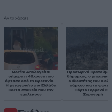
Αν τα χάσατε
Marfin: Απολογείται
Προσωρινά κρατούμεν
σήμερα η 46χρονη που
δήμαρχος, ο μηχανικός
έφτασε από τη Βρετανία –
ο ιδιοκτήτης του αιολι
Η μεταγωγή στην Ελλάδα
πάρκου για τη φωτιά 
και τα στοιχεία που την
Πόρτο Γερμενό και
εμπλέκουν
Ξηρονομή