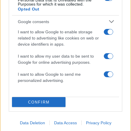
Personal Data that Is Unrelated with the
Έφυγαν οι συνεργάτες, μένει η Μαρία
Purposes for which it was collected.
182
Καρυστιανού - Η επόμενη μέρα για την
Opted Out
«Ελπίδα για τη Δημοκρατία»
Google consents
Αυγερινός, Μουτσάτσου και ακόμη 20
85
πρώην στελέχη κατά Καρυστιανού: «Δεν
I want to allow Google to enable storage
αποχωρήσαμε για καρέκλες», αιχμές για
«συγκεντρωτικό μοντέλο»
related to advertising like cookies on web or
device identifiers in apps.
Το πολωμένο μελτέμι που τροφοδότησε
59
τις φωτιές σε Αττική και Βοιωτία: «Από τα
I want to allow my user data to be sent to
ισχυρότερα επεισόδια των τελευταίων 50
Google for online advertising purposes.
χρόνων»
Κρανίου τόπος το Πόρτο Γερμενό μετά το
51
I want to allow Google to send me
καταστροφικό πέρασμα της φωτιάς –
personalized advertising.
Ξεκίνησε η αυτοψία στα καμένα σπίτια
CONFIRM
Πολιτική: Περισσότερα
Data Deletion
Data Access
Privacy Policy
άρθρα