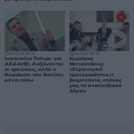
6
14:28
06.08.26
14:13
06.08.26
Ινστιτούτο Τσίπρα για
Κυριάκος
ΔΕΔΔΗΕ: Αυξάνονται
Μητσοτάκης:
οι χρεώσεις, αλλά η
«Στρατηγική
θωράκιση του δικτύου
προτεραιότητα η
μένει πίσω
βιομηχανία, στόχος
μας το αναπτυξιακό
άλμα»