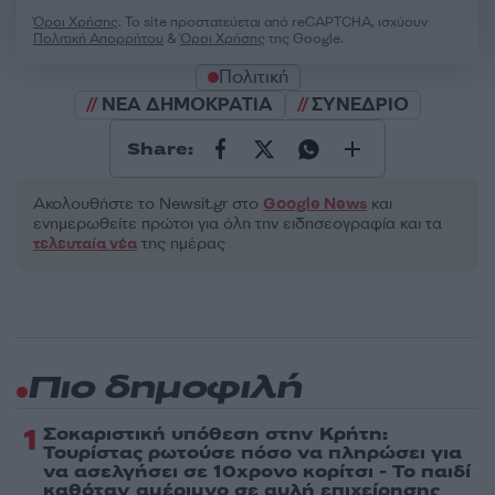
Όροι Χρήσης
. Το site προστατεύεται από reCAPTCHA, ισχύουν
Πολιτική Απορρήτου
&
Όροι Χρήσης
της Google.
Πολιτική
ΝΕΑ ΔΗΜΟΚΡΑΤΙΑ
ΣΥΝΕΔΡΙΟ
Share:
Ακολουθήστε το Νewsit.gr στο
Google News
και
ενημερωθείτε πρώτοι για όλη την ειδησεογραφία και τα
τελευταία νέα
της ημέρας
Πιο δημοφιλή
1
Σοκαριστική υπόθεση στην Κρήτη:
Τουρίστας ρωτούσε πόσο να πληρώσει για
να ασελγήσει σε 10χρονο κορίτσι - Το παιδί
καθόταν αμέριμνο σε αυλή επιχείρησης