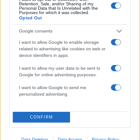
Retention, Sale, and/or Sharing of my
Personal Data that Is Unrelated with the
Purposes for which it was collected.
Opted Out
Google consents
I want to allow Google to enable storage
related to advertising like cookies on web or
Αν τα χάσατε
device identifiers in apps.
I want to allow my user data to be sent to
Google for online advertising purposes.
I want to allow Google to send me
personalized advertising.
CONFIRM
Καιρός «hot – dry – windy»
Σε 57χρονη αγνοούμ
τις επόμενες 48 ώρες:
από την Κυψέλη ανήκε
Αυξημένος ο κίνδυνος
σορός που βρέθηκε σ
φωτιάς, συναγερμός σε 6
Λυκαβηττό - Από πτώσ
Data Deletion
Data Access
Privacy Policy