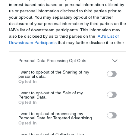
Πολλές συζητήσεις έχει προκαλέσει και η
interest-based ads based on personal information utilized by
άρνηση του πρώην πρωθυπουργού και
us or personal information disclosed to third parties prior to
προέδρου της ΝΔ,
Κώστα Καραμανλή
, να
your opt-out. You may separately opt-out of the further
disclosure of your personal information by third parties on the
δώσει το «παρών» στο συνέδριο.
IAB’s list of downstream participants. This information may
also be disclosed by us to third parties on the
IAB’s List of
Ωστόσο, παρά την όποια ενόχληση προκάλεσε η
Downstream Participants
that may further disclose it to other
third parties.
απόφαση του, είναι εδραία η εκτίμηση στην
Πειραιώς ότι αυτή η απουσία δεν θα έχει μεγάλο
Please note that this website/app uses one or more Google
Personal Data Processing Opt Outs
services and may gather and store information including but
αντίκτυπο, γιατί, όπως πιστεύουν, ο Κ.
not limited to your visit or usage behaviour. You may click to
I want to opt-out of the Sharing of my
Καραμανλής δεν θα βάλει ποτέ ευθέως κατά της
personal data.
grant or deny consent to Google and its third-party tags to
Opted In
ΝΔ.
use your data for below specified purposes in below Google
consent section.
I want to opt-out of the Sale of my
ΔΙΑΦΗΜΙΣΗ
Personal Data.
Opted In
I want to opt-out of processing my
Personal Data for Targeted Advertising.
Opted In
I want to opt-out of Collection, Use,