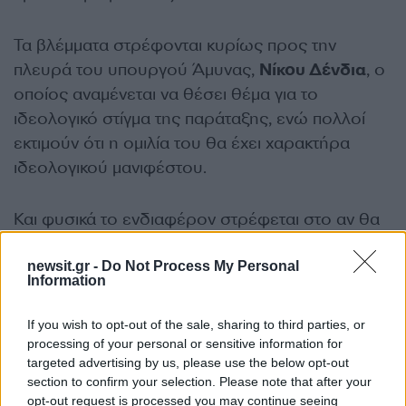
Τα βλέμματα στρέφονται κυρίως προς την
πλευρά του υπουργού Άμυνας,
Νίκου Δένδια
, ο
οποίος αναμένεται να θέσει θέμα για το
ιδεολογικό στίγμα της παράταξης, ενώ πολλοί
εκτιμούν ότι η ομιλία του θα έχει χαρακτήρα
ιδεολογικού μανιφέστου.
Και φυσικά το ενδιαφέρον στρέφεται στο αν θα
απαντήσει ή όχι στην αιχμή του Κ. Μητσοτάκη
περί υπουργών που κινούνται σε
newsit.gr -
Do Not Process My Personal
Information
«προστατευμένο περιβάλλον».
If you wish to opt-out of the sale, sharing to third parties, or
processing of your personal or sensitive information for
Η απουσία Καραμανλή
targeted advertising by us, please use the below opt-out
section to confirm your selection. Please note that after your
opt-out request is processed you may continue seeing