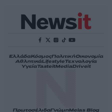
Ελλάδα
Κόσμος
Πολιτική
Οικονομία
Αθλητικά
Lifestyle
Τεχνολογία
Υγεία
Tasteit
Media
Driveit
Πρωτοσέλιδα
Γνώμη
Melas Blog