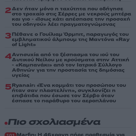
2
Δεν ήταν μόνο η ταχύτητα που οδήγησε
στο τροχαίο στις Σέρρες με νεκρούς μητέρα
και γιο - «Ίσως κάτι απέσπασε την προσοχή
του οδηγού» λέει πραγματογνώμονας
3
Πέθανε ο Γουίλιαμ Όρμπιτ, παραγωγός του
εμβληματικού άλμπουμ της Μαντόνα «Ray
of Light»
4
Ανησυχία από το ξέσπασμα του ιού του
Δυτικού Νείλου με κρούσματα στην Αττική
- «Καμπανάκι» από τον Ιατρικό Σύλλογο
Αθηνών για την προστασία της δημόσιας
υγείας
5
Ryanair: «Ένα κομμάτι του προσώπου του
ήταν σαν πλαστελίνη», συγκλονίζει η
επιβάτιδα που έσωσε τον Σέρβο όταν
έσπασε το παράθυρο του αεροπλάνου
Πιο σχολιασμένα
Marfin: Η 46χρονη πήρε προθεσμία για
101