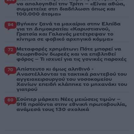
να απολογηθεί την Τρίτη – «Είναι αθώα,
συμμετείχε στη διαδήλωση όπως και
100.000 άτομα»
Βγήκαν ξανά τα μαχαίρια στην Ελπίδα
94
για τη Δημοκρατία: «Καρυστιανού,
Γρατσία και Γαλανός μετέτρεψαν το
κίνημα σε φοβικό αρχηγικό κόμμα»
Μεταφορές χρημάτων: Πότε μπορεί να
72
θεωρηθούν δωρεές και να επιβληθεί
φόρος – Τι ισχυεί για τις γονικές παροχές
Απίστευτο κι όμως αληθινό -
70
Aναστέλλονται τα τακτικά ραντεβού του
αγγειοχειρουργού του νοσοκομείου
Χανίων επειδή κλάπηκε το μηχανάκι του
γιατρού
Σούπερ μάρκετ: Νέες μειώσεις τιμών –
60
916 προϊόντα στην εθνική πρωτοβουλία,
ανάμεσά τους 130 σχολικά