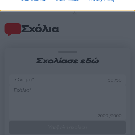
περιφέρειες
θάνατός της
Σχόλια
Σχολίασε εδώ
50 /50
2000 /2000
Υποβολή σχολίου