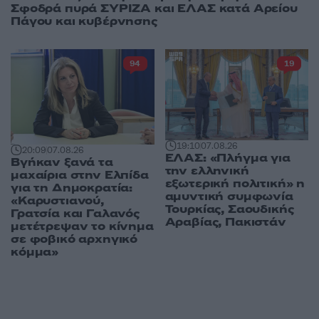
Σφοδρά πυρά ΣΥΡΙΖΑ και ΕΛΑΣ κατά Αρείου
Πάγου και κυβέρνησης
94
19
19:10
07.08.26
20:09
07.08.26
ΕΛΑΣ: «Πλήγμα για
Βγήκαν ξανά τα
την ελληνική
μαχαίρια στην Ελπίδα
εξωτερική πολιτική» η
για τη Δημοκρατία:
αμυντική συμφωνία
«Καρυστιανού,
Τουρκίας, Σαουδικής
Γρατσία και Γαλανός
Αραβίας, Πακιστάν
μετέτρεψαν το κίνημα
σε φοβικό αρχηγικό
κόμμα»