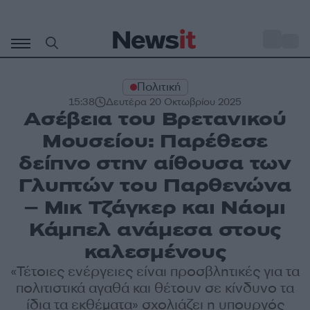
Μετάβαση
σε
o
28
περιεχόμενο
Πολιτική
15:38
Δευτέρα 20 Οκτωβρίου 2025
Ασέβεια του Βρετανικού
Μουσείου: Παρέθεσε
δείπνο στην αίθουσα των
Γλυπτών του Παρθενώνα
– Μικ Τζάγκερ και Νάομι
Κάμπελ ανάμεσα στους
καλεσμένους
«Τέτοιες ενέργειες είναι προσβλητικές για τα
πολιτιστικά αγαθά και θέτουν σε κίνδυνο τα
ίδια τα εκθέματα» σχολιάζει η υπουργός