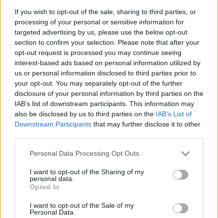
If you wish to opt-out of the sale, sharing to third parties, or
processing of your personal or sensitive information for
targeted advertising by us, please use the below opt-out
section to confirm your selection. Please note that after your
opt-out request is processed you may continue seeing
interest-based ads based on personal information utilized by
us or personal information disclosed to third parties prior to
your opt-out. You may separately opt-out of the further
Ανεβάζοντας φωτογραφία με το τραπέζι
disclosure of your personal information by third parties on the
μπροστά στα Γλυπτά του Παρθενώνα όπου η
IAB’s list of downstream participants. This information may
Αθήνα ζητά να επιστραφούν πίσω στην πατρίδα
also be disclosed by us to third parties on the
IAB’s List of
Downstream Participants
that may further disclose it to other
τους, η Μαρέβα Γκραμπόφσκι – Μητσοτάκη
third parties.
χαρακτήρισε ευγενικά στην συγκεκριμένη
Please note that this website/app uses one or more Google
εκδήλωση ως άστοχη.
Personal Data Processing Opt Outs
services and may gather and store information including but
not limited to your visit or usage behaviour. You may click to
I want to opt-out of the Sharing of my
personal data.
grant or deny consent to Google and its third-party tags to
Opted In
use your data for below specified purposes in below Google
consent section.
I want to opt-out of the Sale of my
Personal Data.