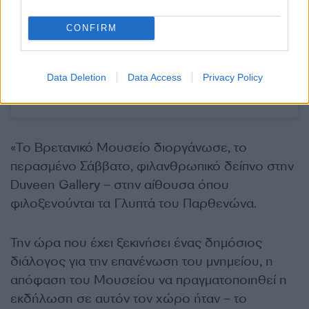
CONFIRM
Η δημοσίευση κοινοποιήθηκε από το χρήστη Mareva Grabowski-
Mitsotaki (@marevagrabowskimitsotaki)
Data Deletion
Data Access
Privacy Policy
«Το Βρετανικό Μουσείο διοργάνωσε, το
περασμένο Σάββατο, φιλανθρωπικό δείπνο στην
Duveen Gallery – στην αίθουσα όπου
φιλοξενούνται τα Γλυπτά του Παρθενώνα.
Την ώρα που έχει ξεκινήσει ένας δημόσιος
διάλογος για την επανένωση του μνημείου, η
απόφαση του Μουσείου να πραγματοποιηθεί η
εκδήλωση σε αυτόν τον χώρο ήταν – το