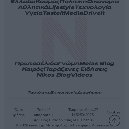
Ελλάδα
Κόσμος
Πολιτική
Οικονομία
Αθλητικά
Lifestyle
Τεχνολογία
Υγεία
Tasteit
Media
Driveit
Πρωτοσέλιδα
Γνώμη
Melas Blog
Καιρός
Παράξενες Ειδήσεις
Nikos Blog
Videos
Ταυτότητα
Επικοινωνία
Διαφήμιση
Όροι
Πολιτική
Πληροφορίες α.27
Cookies
χρήσης
απορρήτου
Ν.5253/2025
Αριθμός Πιστοποίησης Μ.Η.Τ.232163
© 2026 newsit.gr. Με επιφύλαξη κάθε νομίμου δικαιώματος.