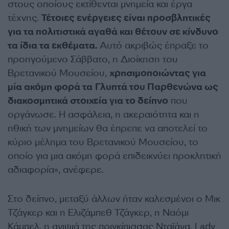
στους οποίους εκτίθενται μνημεία και έργα
τέχνης.
Τέτοιες ενέργειες είναι προσβλητικές
για τα πολιτιστικά αγαθά και θέτουν σε κίνδυνο
τα ίδια τα εκθέματα.
Αυτό ακριβώς έπραξε το
προηγούμενο Σάββατο, η Διοίκηση του
Βρετανικού Μουσείου,
χρησιμοποιώντας για
μία ακόμη φορά τα Γλυπτά του Παρθενώνα ως
διακοσμητικά στοιχεία για το δείπνο
που
οργάνωσε. Η ασφάλεια, η ακεραιότητα και η
ηθική των μνημείων θα έπρεπε να αποτελεί το
κύριο μέλημα του Βρετανικού Μουσείου, το
οποίο για μια ακόμη φορά επιδεικνύει προκλητική
αδιαφορία», ανέφερε.
Στο δείπνο, μεταξύ άλλων ήταν καλεσμένοι ο Μικ
Τζάγκερ και η Ελιζάμπεθ Τζάγκερ, η Ναόμι
Κάμπελ, η ανιψιά της πριγκίπισσας Νταϊάνα, Lady