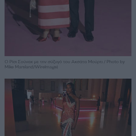
Ο Ρίσι Σούνακ με την σύζυγό του Ακσάτα Μούρτι / Photo by
Mike Marsland/WireImage)