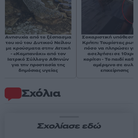
Ανησυχία από το ξέσπασμα
Σοκαριστική υπόθεση 
του ιού του Δυτικού Νείλου
Κρήτη: Τουρίστας ρωτ
με κρούσματα στην Αττική
πόσο να πληρώσει για
- «Καμπανάκι» από τον
ασελγήσει σε 10χρο
Ιατρικό Σύλλογο Αθηνών
κορίτσι - Το παιδί καθ
για την προστασία της
αμέριμνο σε αυλή
δημόσιας υγείας
επιχείρησης
Σχόλια
Σχολίασε εδώ