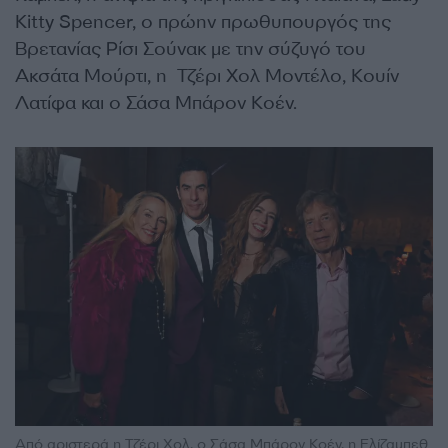
Kitty Spencer, ο πρώην πρωθυπουργός της
Βρετανίας Ρίσι Σούνακ με την σύζυγό του
Ακσάτα Μούρτι, η Τζέρι Χολ Μοντέλο, Κουίν
Λατίφα και ο Σάσα Μπάρον Κοέν.
Από αριστερά η Τζέρι Χολ, ο Σάσα Μπάρον Κοέν, η Ελίζαμπεθ