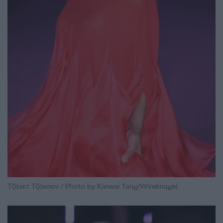
Τζάνετ Τζάκσον / Photo by Karwai Tang/WireImage)