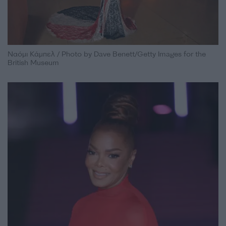
Ναόμι Κάμπελ / Photo by Dave Benett/Getty Images for the
British Museum