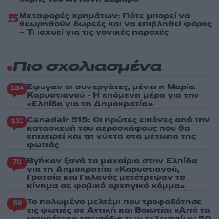
5
Μεταφορές χρημάτων: Πότε μπορεί να
θεωρηθούν δωρεές και να επιβληθεί φόρος
– Τι ισχυεί για τις γονικές παροχές
Πιο σχολιασμένα
Έφυγαν οι συνεργάτες, μένει η Μαρία
184
Καρυστιανού - Η επόμενη μέρα για την
«Ελπίδα για τη Δημοκρατία»
Canadair 515: Οι πρώτες εικόνες από την
131
κατασκευή του αεροσκάφους που θα
επιχειρεί και τη νύχτα στα μέτωπα της
φωτιάς
Βγήκαν ξανά τα μαχαίρια στην Ελπίδα
70
για τη Δημοκρατία: «Καρυστιανού,
Γρατσία και Γαλανός μετέτρεψαν το
κίνημα σε φοβικό αρχηγικό κόμμα»
Το πολωμένο μελτέμι που τροφοδότησε
59
τις φωτιές σε Αττική και Βοιωτία: «Από τα
ισχυρότερα επεισόδια των τελευταίων 50