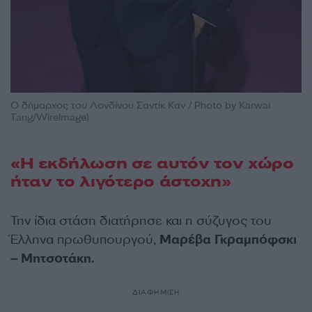
Ο δήμαρχος του Λονδίνου Σαντίκ Καν / Ρhoto by Karwai
Tang/WireImage)
«Η εκδήλωση σε αυτόν τον χώρο
ήταν το λιγότερο άστοχη»
Την ίδια στάση διατήρησε και η σύζυγος του
Έλληνα πρωθυπουργού,
Μαρέβα Γκραμπόφσκι
– Μητσοτάκη.
ΔΙΑΦΗΜΙΣΗ