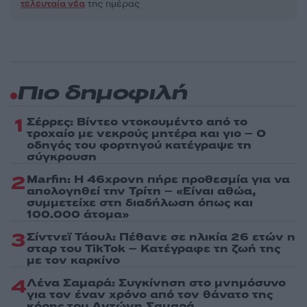
τελευταία νέα
της ημέρας
Πιο δημοφιλή
1
Σέρρες: Βίντεο ντοκουμέντο από το
τροχαίο με νεκρούς μητέρα και γιο – Ο
οδηγός του φορτηγού κατέγραψε τη
σύγκρουση
2
Marfin: Η 46χρονη πήρε προθεσμία για να
απολογηθεί την Τρίτη – «Είναι αθώα,
συμμετείχε στη διαδήλωση όπως και
100.000 άτομα»
3
Σίντνεϊ Τάουλ: Πέθανε σε ηλικία 26 ετών η
σταρ του TikTok – Kατέγραφε τη ζωή της
με τον καρκίνο
4
Λένα Σαμαρά: Συγκίνηση στο μνημόσυνο
για τον έναν χρόνο από τον θάνατο της
κόρης του Αντώνη Σαμαρά