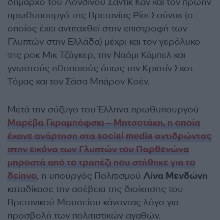
δήμαρχο του Λονδίνου Σαντίκ Καν και τον πρώην
πρωθυπουργό της Βρετανίας Ρίσι Σούνακ (ο
οποίος έχει αντιταχθεί στην επιστροφή των
Γλυπτών στην Ελλάδα) μέχρι και τον γερόλυκο
της ροκ Μικ Τζάγκερ, την Ναόμι Κάμπελ και
γνωστούς ηθοποιούς όπως την Κριστίν Σκοτ
Τόμας και τον Σάσα Μπάρον Κοέν.
Μετά την σύζυγο του Έλληνα πρωθυπουργού
Μαρέβα Γκραμπόφσκι – Μητσοτάκη, η οποία
έκανε ανάρτηση στα social media αντιδρώντας
στην εικόνα των Γλυπτών του Παρθενώνα
μπροστά από το τραπέζι που στήθηκε για το
δείπνο
, η υπουργός Πολιτισμού
Λίνα Μενδώνη
καταδίκασε την ασέβεια της διοίκησης του
Βρετανικού Μουσείου κάνοντας λόγο για
προσβολή των πολιτιστικών αγαθών.