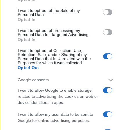
use your data for below specified purposes in below Google
Share:
consent section.
I want to opt-out of the Sale of my
Personal Data.
Opted In
Ακολουθήστε το Νewsit.gr στο
Google News
και
ενημερωθείτε πρώτοι για όλη την ειδησεογραφία και τα
I want to opt-out of processing my
τελευταία νέα
της ημέρας
Personal Data for Targeted Advertising.
Opted In
I want to opt-out of Collection, Use,
Retention, Sale, and/or Sharing of my
Personal Data that Is Unrelated with the
Purposes for which it was collected.
Opted Out
Πιο δημοφιλή
Google consents
1
Έφυγαν οι συνεργάτες, μένει η Μαρία
Καρυστιανού - Η επόμενη μέρα για την
I want to allow Google to enable storage
«Ελπίδα για τη Δημοκρατία»
related to advertising like cookies on web or
2
Συγκίνηση στο τελευταίο αντίο στον Λάκη
device identifiers in apps.
Χαλκιά: Με την «Φάμπρικα», λαούτο και
κλαρίνα αποχαιρέτησαν την εμβληματική
I want to allow my user data to be sent to
φωνή της μεταπολίτευσης
Google for online advertising purposes.
3
Ο Κώστας Σαμαράς δημοσίευσε μία παιδική