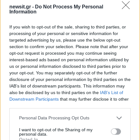
newsit.gr -
Do Not Process My Personal
Information
Σχολίασε εδώ
If you wish to opt-out of the sale, sharing to third parties, or
processing of your personal or sensitive information for
50 /50
targeted advertising by us, please use the below opt-out
section to confirm your selection. Please note that after your
opt-out request is processed you may continue seeing
interest-based ads based on personal information utilized by
us or personal information disclosed to third parties prior to
2000 /2000
your opt-out. You may separately opt-out of the further
disclosure of your personal information by third parties on the
Υποβολή σχολίου
IAB’s list of downstream participants. This information may
also be disclosed by us to third parties on the
IAB’s List of
Όροι Χρήσης
. Το site προστατεύεται από reCAPTCHA, ισχύουν
Downstream Participants
that may further disclose it to other
Πολιτική Απορρήτου
&
Όροι Χρήσης
της Google.
third parties.
Πολιτική
Please note that this website/app uses one or more Google
Personal Data Processing Opt Outs
ΑΛΕΞΗΣ ΤΣΙΠΡΑΣ
ΠΑΝΟΣ ΚΑΜΜΕΝΟΣ
services and may gather and store information including but
ΠΟΛΙΤΙΚΗ ΓΡΑΜΜΑΤΕΙΑ
ΣΥΡΙΖΑ
not limited to your visit or usage behaviour. You may click to
I want to opt-out of the Sharing of my
personal data.
ΤΣΙΠΡΑΣ
grant or deny consent to Google and its third-party tags to
Opted In