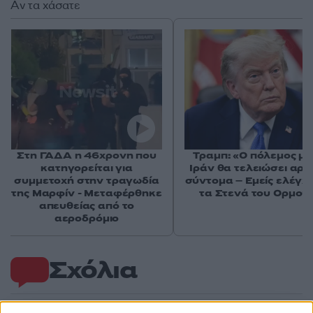
Αν τα χάσατε
Στη ΓΑΔΑ η 46χρονη που
Τραμπ: «Ο πόλεμος με
κατηγορείται για
Ιράν θα τελειώσει αρκ
συμμετοχή στην τραγωδία
σύντομα – Εμείς ελέγχ
της Μαρφίν - Μεταφέρθηκε
τα Στενά του Ορμού
απευθείας από το
αεροδρόμιο
Σχόλια