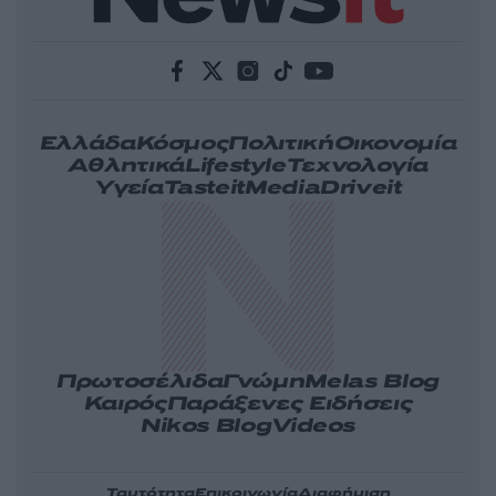
Ελλάδα
Κόσμος
Πολιτική
Οικονομία
Αθλητικά
Lifestyle
Τεχνολογία
Υγεία
Tasteit
Media
Driveit
Πρωτοσέλιδα
Γνώμη
Melas Blog
Καιρός
Παράξενες Ειδήσεις
Nikos Blog
Videos
Ταυτότητα
Επικοινωνία
Διαφήμιση