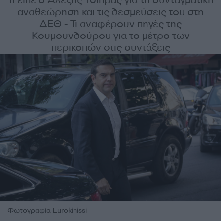
Τι είπε ο Αλέξης Τσίπρας για τη συνταγματική
αναθεώρηση και τις δεσμεύσεις του στη
ΔΕΘ - Τι αναφέρουν πηγές της
Κουμουνδούρου για το μέτρο των
περικοπών στις συντάξεις
Φωτογραφία Eurokinissi