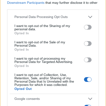
Downstream Participants
that may further disclose it to other
third parties.
Please note that this website/app uses one or more Google
Personal Data Processing Opt Outs
services and may gather and store information including but
not limited to your visit or usage behaviour. You may click to
I want to opt-out of the Sharing of my
personal data.
grant or deny consent to Google and its third-party tags to
Opted In
use your data for below specified purposes in below Google
09:51
31.07.26
consent section.
Θεώνη Κουφονικολάκου στο newsit.gr: Η
I want to opt-out of the Sale of my
Personal Data.
ακροδεξιά δεν είναι λύση, να ξανακερδίσουμε
Opted In
την εμπιστοσύνη του πολίτη
I want to opt-out of processing my
Personal Data for Targeted Advertising.
14
Opted In
I want to opt-out of Collection, Use,
Retention, Sale, and/or Sharing of my
Personal Data that Is Unrelated with the
Purposes for which it was collected.
Opted Out
Google consents