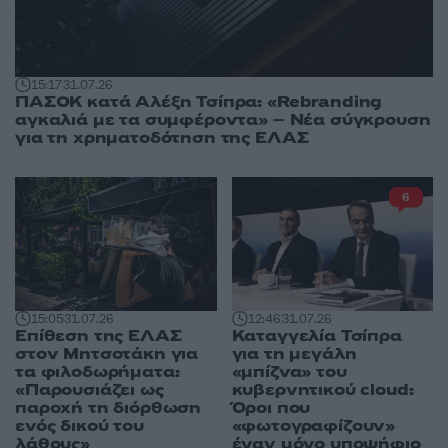
15:17
31.07.26
ΠΑΣΟΚ κατά Αλέξη Τσίπρα: «Rebranding
αγκαλιά με τα συμφέροντα» – Νέα σύγκρουση
για τη χρηματοδότηση της ΕΛΑΣ
6
12:46
31.07.26
15:05
31.07.26
Καταγγελία Τσίπρα
Επίθεση της ΕΛΑΣ
για τη μεγάλη
στον Μητσοτάκη για
«μπίζνα» του
τα φιλοδωρήματα:
κυβερνητικού cloud:
«Παρουσιάζει ως
Όροι που
παροχή τη διόρθωση
«φωτογραφίζουν»
ενός δικού του
έναν μόνο υποψήφιο
λάθους»