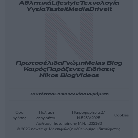
Αθλητικά
Lifestyle
Τεχνολογία
Υγεία
Tasteit
Media
Driveit
Πρωτοσέλιδα
Γνώμη
Melas Blog
Καιρός
Παράξενες Ειδήσεις
Nikos Blog
Videos
Ταυτότητα
Επικοινωνία
Διαφήμιση
Όροι
Πολιτική
Πληροφορίες α.27
Cookies
χρήσης
απορρήτου
Ν.5253/2025
Αριθμός Πιστοποίησης Μ.Η.Τ.232163
© 2026 newsit.gr. Με επιφύλαξη κάθε νομίμου δικαιώματος.