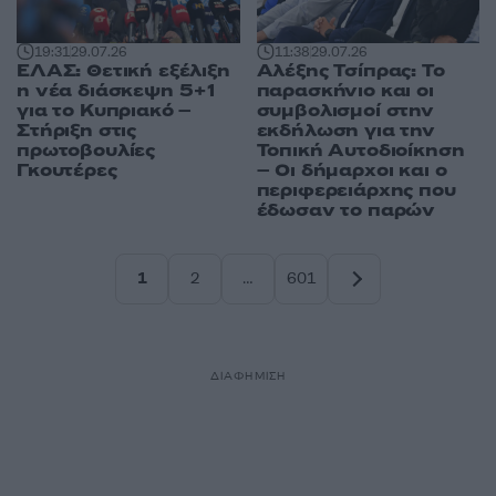
19:31
29.07.26
11:38
29.07.26
ΕΛΑΣ: Θετική εξέλιξη
Αλέξης Τσίπρας: Το
η νέα διάσκεψη 5+1
παρασκήνιο και οι
για το Κυπριακό –
συμβολισμοί στην
Στήριξη στις
εκδήλωση για την
πρωτοβουλίες
Τοπική Αυτοδιοίκηση
Γκουτέρες
– Οι δήμαρχοι και ο
περιφερειάρχης που
έδωσαν το παρών
1
2
…
601
Σελίδα
Σελίδα
Σελίδα
ΔΙΑΦΗΜΙΣΗ