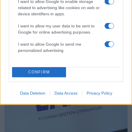
I want to allow Google to enable storage
related to advertising like cookies on web or
device identifiers in apps.
I want to allow my user data to be sent to
20:31
30.07.26
Νέα επίθεση της ΕΛΑΣ σε ΝΔ και ΠΑΣΟΚ:
Google for online advertising purposes.
«Δεν μπορείς να υπηρετείς τους πολίτες όταν
χρωστάς την πολιτική σου επιβίωση στις
I want to allow Google to send me
τράπεζες»
personalized advertising.
CONFIRM
Data Deletion
Data Access
Privacy Policy