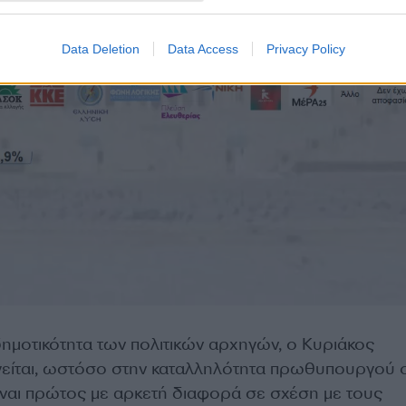
Data Deletion
Data Access
Privacy Policy
μοτικότητα των πολιτικών αρχηγών, ο Κυριάκος
είται, ωστόσο στην καταλληλότητα πρωθυπουργού 
ίναι πρώτος με αρκετή διαφορά σε σχέση με τους