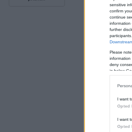
Πλεύση Ελευθερία
sensitive in
αδιευκρίνιστη ψήφο
confirm you
continue se
information 
further disc
participants
Downstream 
Please note
information 
deny consent
in below Go
Persona
I want t
Opted 
I want t
Opted 