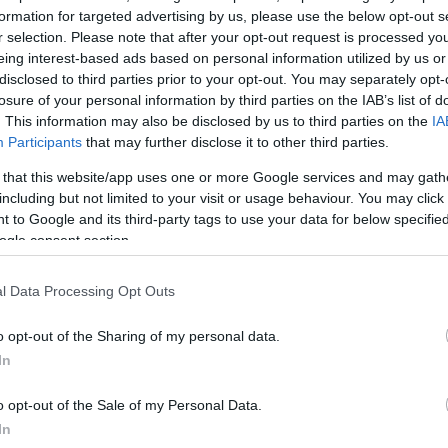
ς 3,8%, Μέρα 25 3,5%, Νέα Αριστερά 3%. Η
formation for targeted advertising by us, please use the below opt-out s
ς είναι στο 19,5%.
r selection. Please note that after your opt-out request is processed y
eing interest-based ads based on personal information utilized by us or
disclosed to third parties prior to your opt-out. You may separately opt-
ΔΙΑΦΗΜΙΣΗ
losure of your personal information by third parties on the IAB’s list of
. This information may also be disclosed by us to third parties on the
IA
Participants
that may further disclose it to other third parties.
 that this website/app uses one or more Google services and may gath
including but not limited to your visit or usage behaviour. You may click 
 to Google and its third-party tags to use your data for below specifi
ogle consent section.
l Data Processing Opt Outs
o opt-out of the Sharing of my personal data.
In
o opt-out of the Sale of my Personal Data.
In