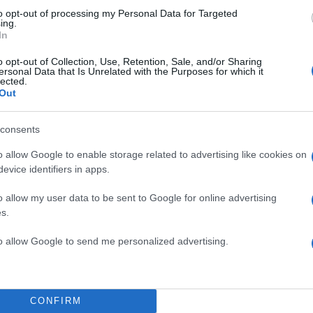
to opt-out of processing my Personal Data for Targeted
ing.
In
o opt-out of Collection, Use, Retention, Sale, and/or Sharing
ersonal Data that Is Unrelated with the Purposes for which it
lected.
Out
consents
o allow Google to enable storage related to advertising like cookies on
evice identifiers in apps.
o allow my user data to be sent to Google for online advertising
s.
to allow Google to send me personalized advertising.
CONFIRM