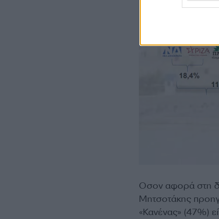
Οσον αφορά στη δη
Μητσοτάκης προηγ
«Κανένας» (47%) ε