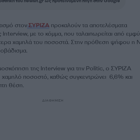
σθήκη του newsit.gr ως προτεινόμενη πηγή στην Google
ισμό στον
ΣΥΡΙΖΑ
προκαλούν τα αποτελέσματα
 Interview, με το κόμμα, που ταλαιπωρείται από εμφύ
ιαίτερα χαμηλά του ποσοστά. Στην πρόθεση ψήφου η 
ροβάδισμα.
σκόπηση της Interview για την Politic, ο ΣΥΡΙΖΑ
λι χαμηλό ποσοστό, καθώς συγκεντρώνει 6,6% και
πτη θέση.
ΔΙΑΦΗΜΙΣΗ