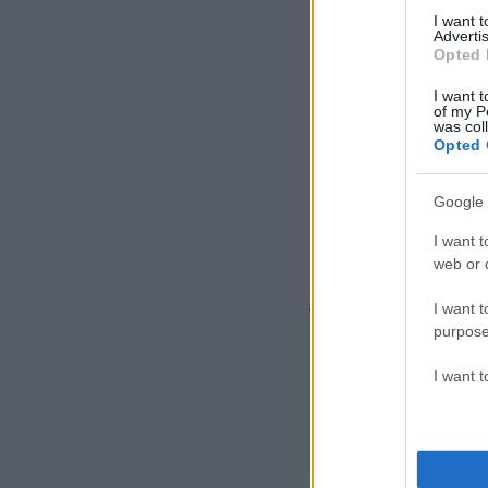
I want 
Advertis
Opted 
I want t
of my P
was col
Opted 
Google 
I want t
web or d
I want t
purpose
I want 