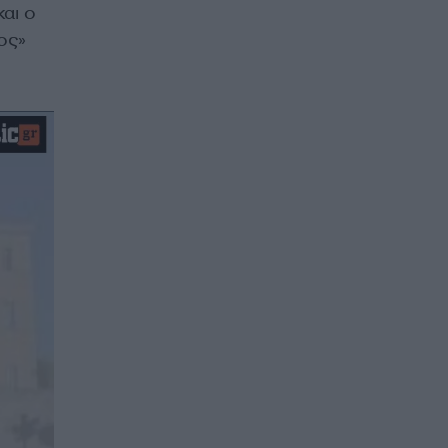
αι ο
ος»