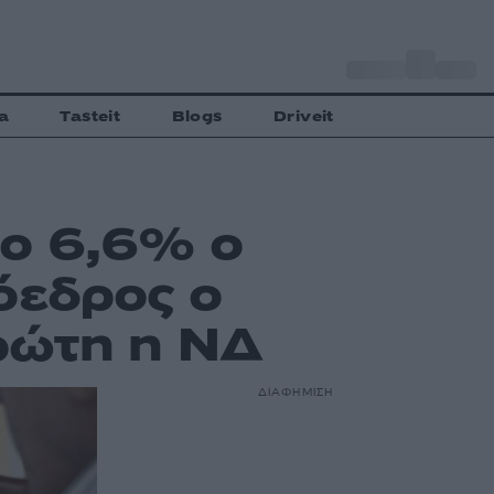
o
Αθήνα
35
C
a
Tasteit
Blogs
Driveit
το 6,6% ο
όεδρος ο
ρώτη η ΝΔ
ΔΙΑΦΗΜΙΣΗ