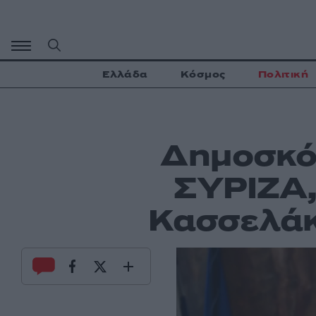
Μετάβαση
σε
περιεχόμενο
Ελλάδα
Κόσμος
Πολιτική
Δημοσκόπ
ΣΥΡΙΖΑ,
Κασσελάκ