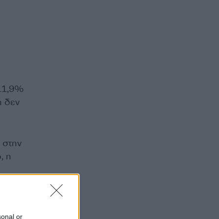
 11,9%
η δεν
 στην
, η
. Στην
4%,
sonal or