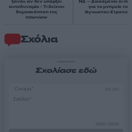
ξανά» αν δεν υπάρξει
ΝΔ – Διχασμένοι οι πολ
αυτοδυναμία - Τι δείχνει
για το μνημείο του
δημοσκόπηση της
Άγνωστου Στρατιώτ
Interview
Σχόλια
Σχολίασε εδώ
50 /50
2000 /2000