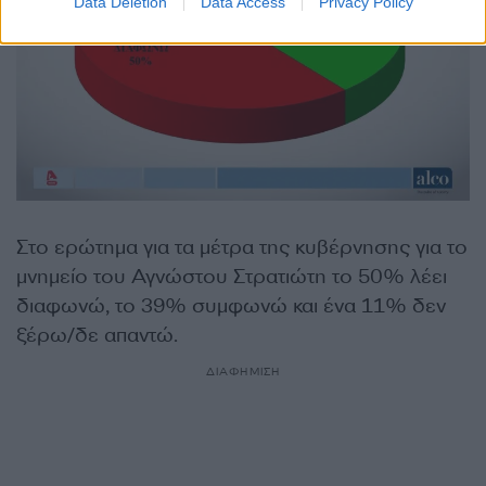
Data Deletion
Data Access
Privacy Policy
Στο ερώτημα για τα μέτρα της κυβέρνησης για το
μνημείο του Αγνώστου Στρατιώτη το 50% λέει
διαφωνώ, το 39% συμφωνώ και ένα 11% δεν
ξέρω/δε απαντώ.
ΔΙΑΦΗΜΙΣΗ