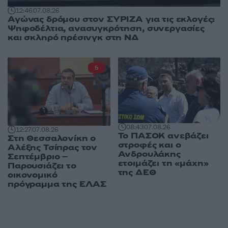
12:46
07.08.26
Αγώνας δρόμου στον ΣΥΡΙΖΑ για τις εκλογές:
Ψηφοδέλτια, ανασυγκρότηση, συνεργασίες
και σκληρό πρέσινγκ στη ΝΔ
5
08:43
07.08.26
12:27
07.08.26
Το ΠΑΣΟΚ ανεβάζει
Στη Θεσσαλονίκη ο
στροφές και ο
Αλέξης Τσίπρας τον
Ανδρουλάκης
Σεπτέμβριο –
ετοιμάζει τη «μάχη»
Παρουσιάζει το
της ΔΕΘ
οικονομικό
πρόγραμμα της ΕΛΑΣ