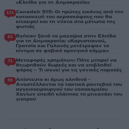
«Ελπίδα για τη Δημοκρατία»
Canadair 515: Οι πρώτες εικόνες από την
131
κατασκευή του αεροσκάφους που θα
επιχειρεί και τη νύχτα στα μέτωπα της
φωτιάς
Βγήκαν ξανά τα μαχαίρια στην Ελπίδα
83
για τη Δημοκρατία: «Καρυστιανού,
Γρατσία και Γαλανός μετέτρεψαν το
κίνημα σε φοβικό αρχηγικό κόμμα»
Μεταφορές χρημάτων: Πότε μπορεί να
71
θεωρηθούν δωρεές και να επιβληθεί
φόρος – Τι ισχυεί για τις γονικές παροχές
Απίστευτο κι όμως αληθινό -
55
Aναστέλλονται τα τακτικά ραντεβού του
αγγειοχειρουργού του νοσοκομείου
Χανίων επειδή κλάπηκε το μηχανάκι του
γιατρού