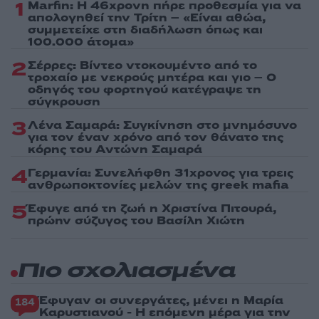
1
Marfin: Η 46χρονη πήρε προθεσμία για να
απολογηθεί την Τρίτη – «Είναι αθώα,
συμμετείχε στη διαδήλωση όπως και
100.000 άτομα»
2
Σέρρες: Βίντεο ντοκουμέντο από το
τροχαίο με νεκρούς μητέρα και γιο – Ο
οδηγός του φορτηγού κατέγραψε τη
σύγκρουση
3
Λένα Σαμαρά: Συγκίνηση στο μνημόσυνο
για τον έναν χρόνο από τον θάνατο της
κόρης του Αντώνη Σαμαρά
4
Γερμανία: Συνελήφθη 31χρονος για τρεις
ανθρωποκτονίες μελών της greek mafia
5
Έφυγε από τη ζωή η Χριστίνα Πιτουρά,
πρώην σύζυγος του Βασίλη Χιώτη
Πιο σχολιασμένα
Έφυγαν οι συνεργάτες, μένει η Μαρία
184
Καρυστιανού - Η επόμενη μέρα για την