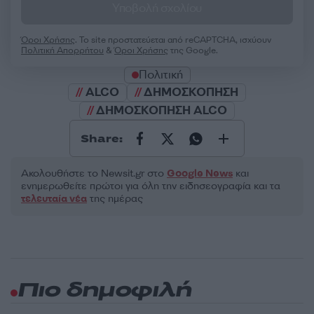
Υποβολή σχολίου
Όροι Χρήσης
. Το site προστατεύεται από reCAPTCHA, ισχύουν
Πολιτική Απορρήτου
&
Όροι Χρήσης
της Google.
Πολιτική
ALCO
ΔΗΜΟΣΚΟΠΗΣΗ
ΔΗΜΟΣΚΟΠΗΣΗ ALCO
Share:
Ακολουθήστε το Νewsit.gr στο
Google News
και
ενημερωθείτε πρώτοι για όλη την ειδησεογραφία και τα
τελευταία νέα
της ημέρας
Πιο δημοφιλή