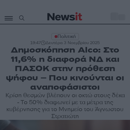
Μετάβαση
σε
o
27
περιεχόμενο
Πολιτική
19:47
Δευτέρα 3 Νοεμβρίου 2025
Δημοσκόπηση Alco: Στο
11,6% η διαφορά ΝΔ και
ΠΑΣΟΚ στην πρόθεση
ψήφου – Που κινούνται οι
αναποφάσιστοι
Κρίση θεσμών βλέπουν οι οκτώ στους δέκα
- Το 50% διαφωνεί με τα μέτρα της
κυβέρνησης για το Μνημείο του Άγνωστου
Στρατιώτη