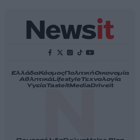
Ελλάδα
Κόσμος
Πολιτική
Οικονομία
Αθλητικά
Lifestyle
Τεχνολογία
Υγεία
Tasteit
Media
Driveit