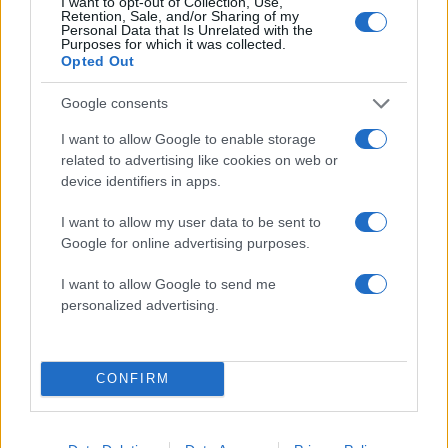
I want to opt-out of Collection, Use,
Retention, Sale, and/or Sharing of my
Κυβέρνηση
Personal Data that Is Unrelated with the
Purposes for which it was collected.
52% καθόλου
Opted Out
26% λίγο
Google consents
18% αρκετά
2% πολύ
I want to allow Google to enable storage
related to advertising like cookies on web or
device identifiers in apps.
Κόμματα
50% καθόλου
I want to allow my user data to be sent to
Google for online advertising purposes.
37% λίγο
10% αρκετά
I want to allow Google to send me
personalized advertising.
CONFIRM