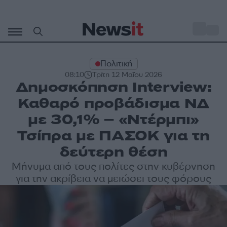
Μετάβαση
σε
o
32
περιεχόμενο
Πολιτική
08:10
Τρίτη 12 Μαΐου 2026
Δημοσκόπηση Interview:
Καθαρό προβάδισμα ΝΔ
με 30,1% – «Ντέρμπι»
Τσίπρα με ΠΑΣΟΚ για τη
δεύτερη θέση
Μήνυμα από τους πολίτες στην κυβέρνηση
για την ακρίβεια να μειώσει τους φόρους