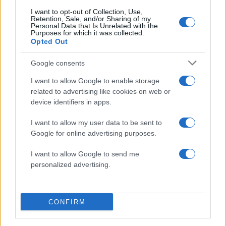
I want to opt-out of Collection, Use,
Retention, Sale, and/or Sharing of my
Personal Data that Is Unrelated with the
Purposes for which it was collected.
Opted Out
Πάνω από το ψυχολογικό όριο
Google consents
του 30%
I want to allow Google to enable storage
related to advertising like cookies on web or
Στην εκτίμηση εκλογικού αποτελέσματος, στην
device identifiers in apps.
οποία δεν προσμετρώνται οι αναποφάσιστοι, το
I want to allow my user data to be sent to
30,1% απαντά τη ΝΔ, με τη «γαλάζια» παράταξη
Google for online advertising purposes.
να μένει σταθερά πάνω από το ψυχολογικό όριο
του 30%, και ακολουθούν το κόμμα Τσίπρα με
I want to allow Google to send me
personalized advertising.
15,1%, το ΠΑΣΟΚ με 14,9%.
CONFIRM