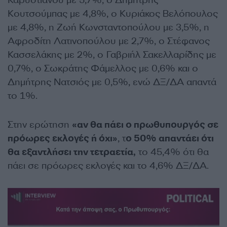
Καρυστιανού με 5,7%, ο Δημήτρης
Κουτσούμπας με 4,8%, ο Κυριάκος Βελόπουλος
με 4,8%, η Ζωή Κωνσταντοπούλου με 3,5%, η
Αφροδίτη Λατινοπούλου με 2,7%, ο Στέφανος
Κασσελάκης με 2%, ο Γαβριήλ Σακελλαρίδης με
0,7%, ο Σωκράτης Φάμελλος με 0,6% και ο
Δημήτρης Νατσιός με 0,5%, ενώ ΔΞ/ΔΑ απαντά
το 1%.
Στην ερώτηση
«αν θα πάει ο πρωθυπουργός σε
πρόωρες εκλογές ή όχι»
, τ
ο 50% απαντάει ότι
θα εξαντλήσει την τετραετία,
το 45,4% ότι θα
πάει σε πρόωρες εκλογές και το 4,6% ΔΞ/ΔΑ.