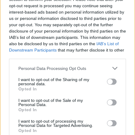
Ελληνική Λύση με 5,1%, η Πλεύση Ελευθερίας
opt-out request is processed you may continue seeing
interest-based ads based on personal information utilized by
με 4,9%, η Φωνή Λογικής με 3,3%, το ΜέΡΑ25
us or personal information disclosed to third parties prior to
με 2,7%, οι Δημοκράτες με 1,8%, ο ΣΥΡΙΖΑ με
your opt-out. You may separately opt-out of the further
0,9%, η Νίκη με 0,8%, η Νέα Αριστερά με 0,6%,
disclosure of your personal information by third parties on the
IAB’s list of downstream participants. This information may
το «άλλο» με 2,7%, ενώ αναποφάσιστο δηλώνει
also be disclosed by us to third parties on the
IAB’s List of
το 10,5%.
Downstream Participants
that may further disclose it to other
third parties.
Please note that this website/app uses one or more Google
Personal Data Processing Opt Outs
services and may gather and store information including but
not limited to your visit or usage behaviour. You may click to
I want to opt-out of the Sharing of my
personal data.
grant or deny consent to Google and its third-party tags to
Opted In
use your data for below specified purposes in below Google
consent section.
I want to opt-out of the Sale of my
Personal Data.
Opted In
I want to opt-out of processing my
Personal Data for Targeted Advertising.
Opted In