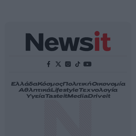
Ελλάδα
Κόσμος
Πολιτική
Οικονομία
Αθλητικά
Lifestyle
Τεχνολογία
Υγεία
Tasteit
Media
Driveit