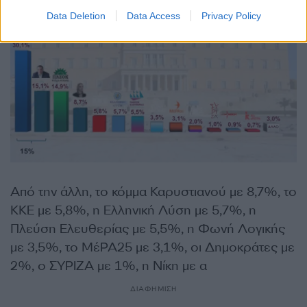
Data Deletion
Data Access
Privacy Policy
Από την άλλη, το κόμμα Καρυστιανού με 8,7%, το
ΚΚΕ με 5,8%, η Ελληνική Λύση με 5,7%, η
Πλεύση Ελευθερίας με 5,5%, η Φωνή Λογικής
με 3,5%, το ΜέΡΑ25 με 3,1%, οι Δημοκράτες με
2%, ο ΣΥΡΙΖΑ με 1%, η Νίκη με α
ΔΙΑΦΗΜΙΣΗ