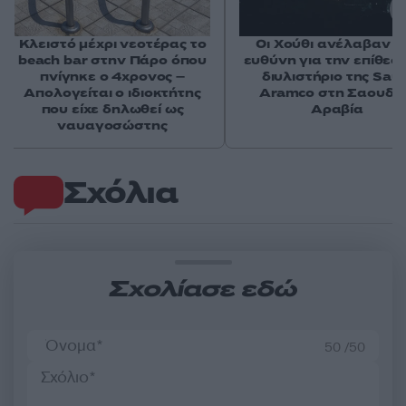
Κλειστό μέχρι νεοτέρας το
Οι Χούθι ανέλαβαν τ
beach bar στην Πάρο όπου
ευθύνη για την επίθεσ
πνίγηκε ο 4χρονος –
διυλιστήριο της Saud
Απολογείται ο ιδιοκτήτης
Aramco στη Σαουδι
που είχε δηλωθεί ως
Αραβία
ναυαγοσώστης
Σχόλια
Σχολίασε εδώ
50 /50