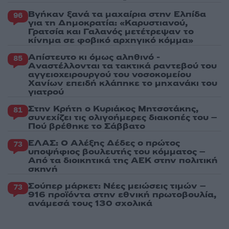
Βγήκαν ξανά τα μαχαίρια στην Ελπίδα
96
για τη Δημοκρατία: «Καρυστιανού,
Γρατσία και Γαλανός μετέτρεψαν το
κίνημα σε φοβικό αρχηγικό κόμμα»
Απίστευτο κι όμως αληθινό -
85
Aναστέλλονται τα τακτικά ραντεβού του
αγγειοχειρουργού του νοσοκομείου
Χανίων επειδή κλάπηκε το μηχανάκι του
γιατρού
Στην Κρήτη ο Κυριάκος Μητσοτάκης,
81
συνεχίζει τις ολιγοήμερες διακοπές του –
Πού βρέθηκε το Σάββατο
ΕΛΑΣ: Ο Αλέξης Δέδες ο πρώτος
73
υποψήφιος βουλευτής του κόμματος –
Από τα διοικητικά της ΑΕΚ στην πολιτική
σκηνή
Σούπερ μάρκετ: Νέες μειώσεις τιμών –
73
916 προϊόντα στην εθνική πρωτοβουλία,
ανάμεσά τους 130 σχολικά