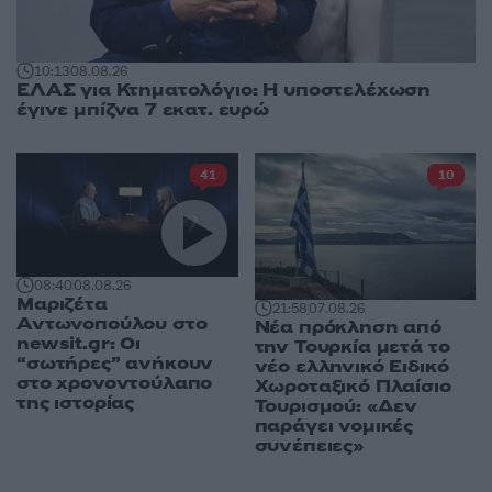
10:13
08.08.26
ΕΛΑΣ για Κτηματολόγιο: Η υποστελέχωση
έγινε μπίζνα 7 εκατ. ευρώ
41
10
08:40
08.08.26
Μαριζέτα
21:58
07.08.26
Αντωνοπούλου στο
Νέα πρόκληση από
newsit.gr: Οι
την Τουρκία μετά το
“σωτήρες” ανήκουν
νέο ελληνικό Ειδικό
στο χρονοντούλαπο
Χωροταξικό Πλαίσιο
της ιστορίας
Τουρισμού: «Δεν
παράγει νομικές
συνέπειες»