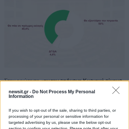
Στην ερώτηση «
αν την επόμενη Κυριακή είχαμε
βουλευτικές εκλογές, εσείς ποιο κόμμα θα
newsit.gr -
Do Not Process My Personal
ψηφίζατε;»
, το
26,8% απαντά τη ΝΔ
και
Information
ακολουθούν το κόμμα Τσίπρα με 13,7% και
If you wish to opt-out of the sale, sharing to third parties, or
διαφορά 13,1 ποσοστιαίων μονάδων από την
processing of your personal or sensitive information for
κυβερνητική παράταξη, το ΠΑΣΟΚ με 13,2%, το
targeted advertising by us, please use the below opt-out
κόμμα Καρυστιανού με 7,8%, το ΚΚΕ με 5,2%, η
section to confirm your selection. Please note that after your