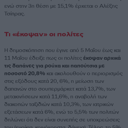
ενώ στην 3η θέση με 15,1% έρχεται ο Αλέξης
Τσίπρας.
Τι «έκοψαν» οι πολίτες
Η δημοσκόπηση που έγινε από 5 Μαΐου έως και
11 Μαΐου έδειξε πως οι πολίτες
έκοψαν αρχικά
τις δαπάνες για ρούχα και παπούτσια με
ποσοστό 20,8%
και ακολουθούν ο περιορισμός
στις εξόδους κατά 20, 6%, η μείωση των
δαπανών στο σουπερμάρκετ κατά 13,7%, των
μετακινήσεων κατά 11,6%, η αναβολή των
διακοπών ταξιδιών κατά 10,3%, των ιατρικών
εξετάσεων κατά 6%, ενώ το 5,5% των πολιτών
δηλώνει ότι δεν είναι συνεπής σε υποχρεώσεις
του (ενοίκια, κοινόχρηστα, δάνεια). Τέλος, το 5%