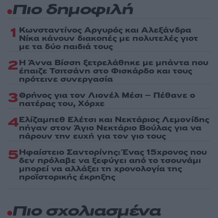
Πιο δημοφιλή
1
Κωνσταντίνος Αργυρός και Αλεξάνδρα
Νίκα κάνουν διακοπές με πολυτελές γιοτ
με τα δύο παιδιά τους
2
Η Άννα Βίσση ξετρελάθηκε με μπάντα που
έπαιζε Τσιτσάνη στο Φισκάρδο και τους
πρότεινε συνεργασία
3
Θρήνος για τον Λιονέλ Μέσι – Πέθανε ο
πατέρας του, Χόρχε
4
Ελίζαμπεθ Ελέτσι και Νεκτάριος Λεμονίδης
πήγαν στον Άγιο Νεκτάριο Βούλας για να
πάρουν την ευχή για τον γιο τους
5
Ηφαίστειο Σαντορίνης: Ένας 15χρονος που
δεν πρόλαβε να ξεφύγει από το τσουνάμι
μπορεί να αλλάξει τη χρονολογία της
προϊστορικής έκρηξης
Πιο σχολιασμένα