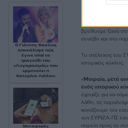
«Προφανώς όταν υπ
άποψή μου
η διάσ
να είχε αποφευχθε
βέβαιος ότι με αρ
βρεθούμε ξανά στη
συνέβη και στο πα
Ο Γιάννης Φακίνος
αποκάλυψε πώς
Το στέλεχος του ΣΥ
έγινε viral το
τραγούδι του
ιστορικός κύκλος.
«Λογαριασμός» που
ερμηνεύει η
Κατερίνα Λιόλιου
«
Μοιραία, μετά από
ενός ιστορικού κύ
έφταιξε για να πάμ
λάθη, τις παραλείψ
κοιτάξουμε τον εα
νυν ΣΥΡΙΖΑ-ΠΣ έχε
πορεία προς το συ
Μεταφορές