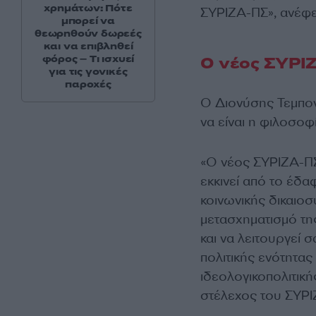
χρημάτων: Πότε
ΣΥΡΙΖΑ-ΠΣ», ανέφε
μπορεί να
θεωρηθούν δωρεές
και να επιβληθεί
φόρος – Τι ισχυεί
Ο νέος ΣΥΡΙ
για τις γονικές
παροχές
Ο Διονύσης Τεμπονέ
να είναι η φιλοσοφ
«Ο νέος ΣΥΡΙΖΑ-ΠΣ 
εκκινεί από το έδα
κοινωνικής δικαιοσ
μετασχηματισμό της
και να λειτουργεί σ
πολιτικής ενότητας
ιδεολογικοπολιτική
στέλεχος του ΣΥΡΙΖ