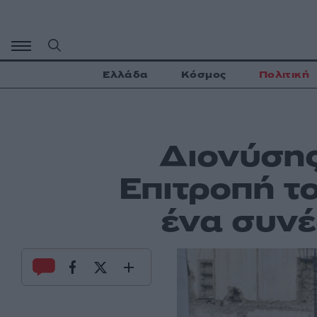
Μετάβαση
σε
περιεχόμενο
Ελλάδα
Κόσμος
Πολιτική
Διονύσης
Επιτροπή τ
ένα συνέ