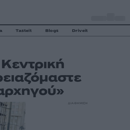
o
Αθήνα
30
C
a
Tasteit
Blogs
Driveit
 Κεντρική
ρειαζόμαστε
 αρχηγού»
ΔΙΑΦΗΜΙΣΗ