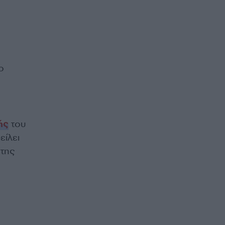
ο
ής
του
είλει
 της