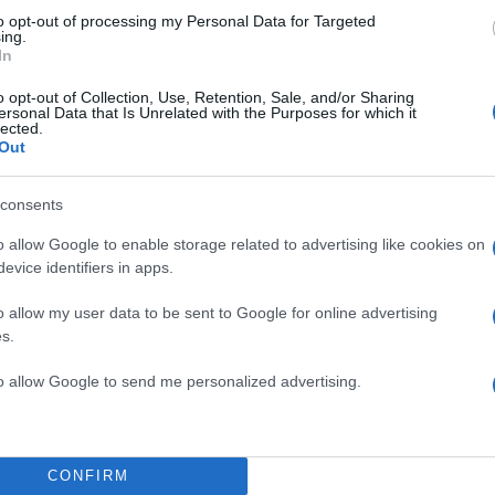
to opt-out of processing my Personal Data for Targeted
ing.
In
o opt-out of Collection, Use, Retention, Sale, and/or Sharing
ersonal Data that Is Unrelated with the Purposes for which it
lected.
Out
consents
o allow Google to enable storage related to advertising like cookies on
evice identifiers in apps.
o allow my user data to be sent to Google for online advertising
s.
to allow Google to send me personalized advertising.
CONFIRM