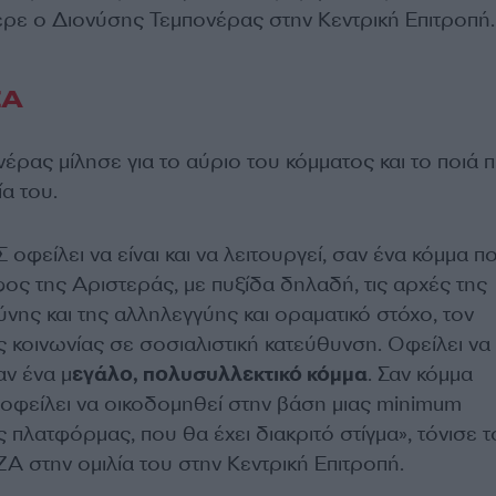
ρε ο Διονύσης Τεμπονέρας στην Κεντρική Επιτροπή.
ΖΑ
ρας μίλησε για το αύριο του κόμματος και το ποιά π
ία του.
οφείλει να είναι και να λειτουργεί, σαν ένα κόμμα π
φος της Αριστεράς, με πυξίδα δηλαδή, τις αρχές της
ύνης και της αλληλεγγύης και οραματικό στόχο, τον
 κοινωνίας σε σοσιαλιστική κατεύθυνση. Οφείλει να 
αν ένα μ
εγάλο, πολυσυλλεκτικό κόμμα
. Σαν κόμμα
 οφείλει να οικοδομηθεί στην βάση μιας minimum
ς πλατφόρμας, που θα έχει διακριτό στίγμα», τόνισε τ
Α στην ομιλία του στην Κεντρική Επιτροπή.