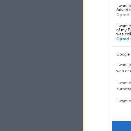
I want 
Advertis
Opted 
I want t
of my P
was col
Opted 
Google 
I want t
web or d
I want t
purpose
I want 