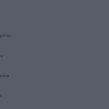
ρέπει
ου
είναι
ο