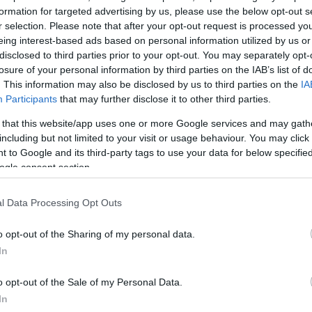
υν ότι η ΝΔ θα συνεχίσει ακόμα πιο επιθετικά στην
formation for targeted advertising by us, please use the below opt-out s
 εναλλακτικής».
r selection. Please note that after your opt-out request is processed y
eing interest-based ads based on personal information utilized by us or
disclosed to third parties prior to your opt-out. You may separately opt-
losure of your personal information by third parties on the IAB’s list of
 να είχε αποφευχθεί η διάσπαση»
. This information may also be disclosed by us to third parties on the
IA
Participants
that may further disclose it to other third parties.
έρας έκανε αναφορά και στις αποχωρήσεις στελεχ
 that this website/app uses one or more Google services and may gath
σε ότι σε αυτές τις περιπτώσεις η ευθύνη μοιράζεται
including but not limited to your visit or usage behaviour. You may click 
 to Google and its third-party tags to use your data for below specifi
ogle consent section.
ΔΙΑΦΗΜΙΣΗ
l Data Processing Opt Outs
o opt-out of the Sharing of my personal data.
In
o opt-out of the Sale of my Personal Data.
In