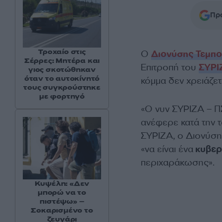
Προ
Τροχαίο στις
Ο
Διονύσης Τεμπ
Σέρρες: Μητέρα και
Επιτροπή του
ΣΥΡΙ
γιος σκοτώθηκαν
όταν το αυτοκίνητό
κόμμα δεν χρειάζετ
τους συγκρούστηκε
με φορτηγό
«Ο νυν ΣΥΡΙΖΑ – ΠΣ 
ανέφερε κατά την 
ΣΥΡΙΖΑ, ο Διονύση
«να είναι ένα
κυβερ
περιχαράκωσης».
Κυψέλη: «Δεν
μπορώ να το
πιστέψω» –
Σοκαρισμένο το
ζευγάρι