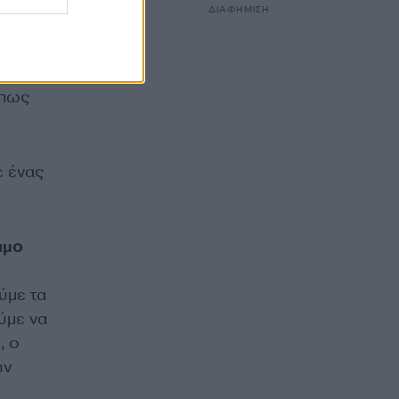
ν
ΔΙΑΦΗΜΙΣΗ
 μέρος
ι όμως
ΖΑ, θα
όπως
ε ένας
ιμο
ύμε τα
ύμε να
, ο
ην