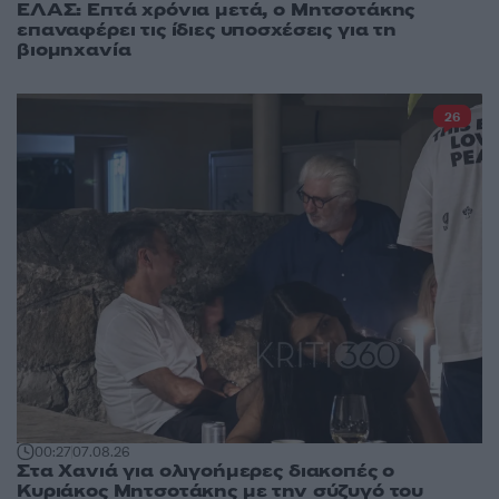
ΕΛΑΣ: Επτά χρόνια μετά, ο Μητσοτάκης
επαναφέρει τις ίδιες υποσχέσεις για τη
βιομηχανία
26
00:27
07.08.26
Στα Χανιά για ολιγοήμερες διακοπές ο
Κυριάκος Μητσοτάκης με την σύζυγό του