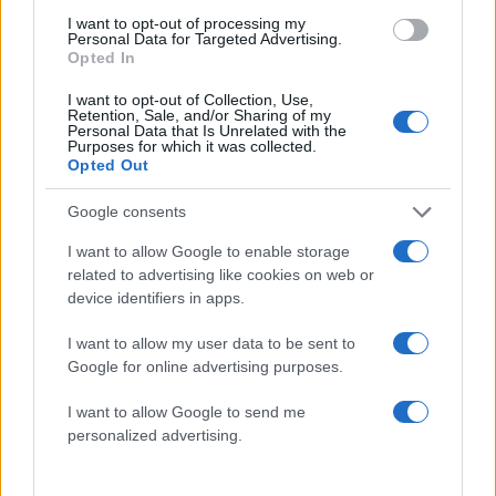
I want to opt-out of processing my
Personal Data for Targeted Advertising.
Opted In
Πιο δημοφιλή
I want to opt-out of Collection, Use,
Retention, Sale, and/or Sharing of my
Personal Data that Is Unrelated with the
1
Ο Κώστας Σαμαράς δημοσίευσε μία παιδική
Purposes for which it was collected.
φωτογραφία για την επέτειο θανάτου της
Opted Out
αδελφής του, Λένας
Google consents
2
Δολοφονία Βρετανίδας στην Κυψέλη: Οι
δύο καταθέσεις «κλειδί» της συζύγου του
I want to allow Google to enable storage
26χρονου Αφγανού – Το στίγμα του
κινητού, η θεία από την Ινδία και τα
related to advertising like cookies on web or
απειλητικά μηνύματα
device identifiers in apps.
3
«Αφιέρωσε τη ζωή της στο να βοηθά
I want to allow my user data to be sent to
ανθρώπους που είχαν ανάγκη» - Η πρώτη
δήλωση της οικογένειας της 38χρονης
Google for online advertising purposes.
Λίζα που βρέθηκε νεκρή στην Κυψέλη
I want to allow Google to send me
4
Η Ελένη Φωτοπούλου ευχήθηκε για τη
personalized advertising.
γιορτή του Άκη Παυλόπουλου: «Δεκαπέντε
χρόνια μου διδάσκει υπομονή και αγάπη»