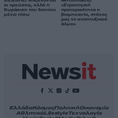
ΔΕΔΔΗΕ: Αυξάνονται
Μητσοτάκης:
οι χρεώσεις, αλλά η
«Στρατηγική
θωράκιση του δικτύου
προτεραιότητα η
μένει πίσω
βιομηχανία, στόχος
μας το αναπτυξιακό
άλμα»
Ελλάδα
Κόσμος
Πολιτική
Οικονομία
Αθλητικά
Lifestyle
Τεχνολογία