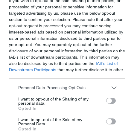
If you wish to opt-out of the sale, sharing to third parties, or
processing of your personal or sensitive information for
targeted advertising by us, please use the below opt-out
section to confirm your selection. Please note that after your
opt-out request is processed you may continue seeing
2000 /2000
interest-based ads based on personal information utilized by
us or personal information disclosed to third parties prior to
Υποβολή σχολίου
your opt-out. You may separately opt-out of the further
disclosure of your personal information by third parties on the
Όροι Χρήσης
. Το site προστατεύεται από reCAPTCHA, ισχύουν
IAB’s list of downstream participants. This information may
Πολιτική Απορρήτου
&
Όροι Χρήσης
της Google.
also be disclosed by us to third parties on the
IAB’s List of
Πολιτική
Downstream Participants
that may further disclose it to other
ΕΚΛΟΓΕΣ ΣΥΡΙΖΑ
ΕΦΗ ΑΧΤΣΙΟΓΛΟΥ
third parties.
ΣΥΡΙΖΑ
Please note that this website/app uses one or more Google
Personal Data Processing Opt Outs
services and may gather and store information including but
Share:
not limited to your visit or usage behaviour. You may click to
I want to opt-out of the Sharing of my
personal data.
grant or deny consent to Google and its third-party tags to
Opted In
Ακολουθήστε το Νewsit.gr στο
Google News
και
use your data for below specified purposes in below Google
ενημερωθείτε πρώτοι για όλη την ειδησεογραφία και τα
consent section.
I want to opt-out of the Sale of my
τελευταία νέα
της ημέρας
Personal Data.
Opted In