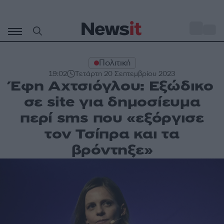
Μετάβαση
σε
o
30
περιεχόμενο
Πολιτική
19:02
Τετάρτη 20 Σεπτεμβρίου 2023
Έφη Αχτσιόγλου: Εξώδικο
σε site για δημοσίευμα
περί sms που «εξόργισε
τον Τσίπρα και τα
βρόντηξε»