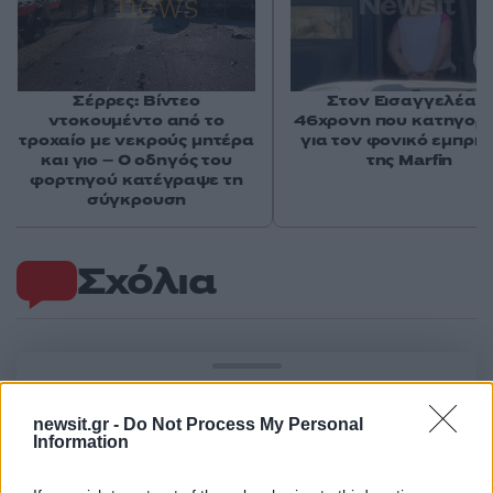
Σέρρες: Βίντεο
Στον Εισαγγελέα η
ντοκουμέντο από το
46χρονη που κατηγορε
τροχαίο με νεκρούς μητέρα
για τον φονικό εμπρη
και γιο – Ο οδηγός του
της Marfin
φορτηγού κατέγραψε τη
σύγκρουση
Σχόλια
Σχολίασε εδώ
newsit.gr -
Do Not Process My Personal
Information
50 /50