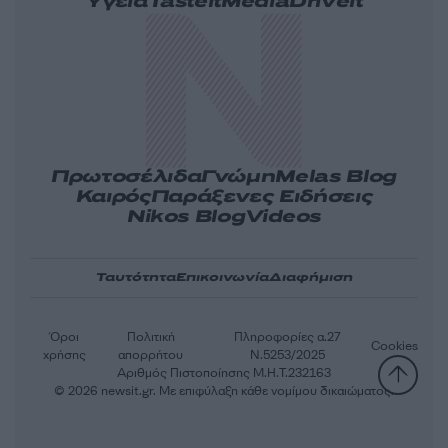
Υγεία
Tasteit
Media
Driveit
Πρωτοσέλιδα
Γνώμη
Melas Blog
Καιρός
Παράξενες Ειδήσεις
Nikos Blog
Videos
Ταυτότητα
Επικοινωνία
Διαφήμιση
Όροι
Πολιτική
Πληροφορίες α.27
Cookies
χρήσης
απορρήτου
Ν.5253/2025
Αριθμός Πιστοποίησης Μ.Η.Τ.232163
© 2026 newsit.gr. Με επιφύλαξη κάθε νομίμου δικαιώματος.