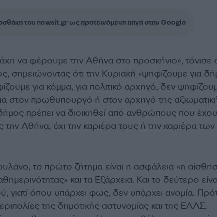
σθήκη του newsit.gr ως προτεινόμενη πηγή στην Google
άχη να φέρουμε την Αθήνα στο προσκήνιο», τόνισε 
, σημειώνοντας ότι την Κυριακή «ψηφίζουμε για δ
ζουμε για κόμμα, για πολιτικό αρχηγό, δεν ψηφίζουμ
μα στον πρωθυπουργό ή στον αρχηγό της αξιωματικ
 δήμος πρέπει να διοικηθεί από ανθρώπους που έχο
 την Αθήνα, όχι την καριέρα τους ή την καριέρα των
ουλάνο, το πρώτο ζήτημα είναι η ασφάλεια «η αίσθη
θημερινότητας» και τα Εξάρχεια. Και το δεύτερο είνα
, γιατί όπου υπάρχει φως, δεν υπάρχει ανομία. Πρότ
 περιπολίες της δημοτικής αστυνομίας και της ΕΛΑΣ.