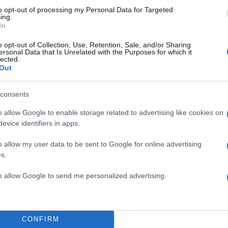
το ποιον δρόμο θα πάρει ο δήμαρχος. Εγώ αν εκλεγ
to opt-out of processing my Personal Data for Targeted
ing.
όμο της συνεργασίας». Επανέλαβε επίσης τη δήλωσ
In
μοκρατικής τάξης να ξεριζωθεί η Χρυσή Αυγή από τι
o opt-out of Collection, Use, Retention, Sale, and/or Sharing
ας».
ersonal Data that Is Unrelated with the Purposes for which it
lected.
Out
ντευξη
consents
o allow Google to enable storage related to advertising like cookies on
evice identifiers in apps.
o allow my user data to be sent to Google for online advertising
s.
to allow Google to send me personalized advertising.
CONFIRM