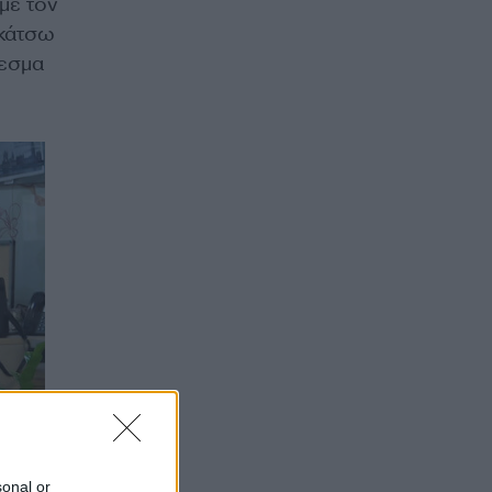
με τον
 κάτσω
λεσμα
sonal or