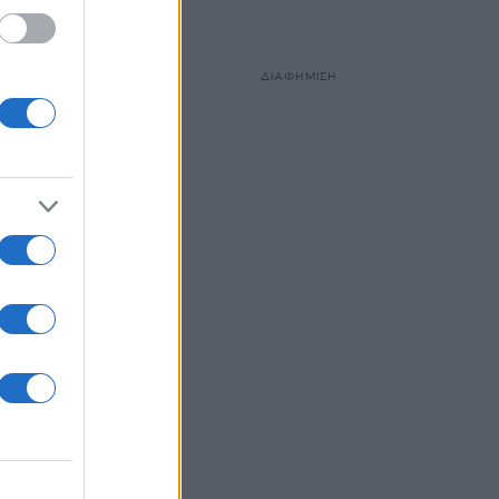
ώ θα
ή του
ς
ΔΙΑΦΗΜΙΣΗ