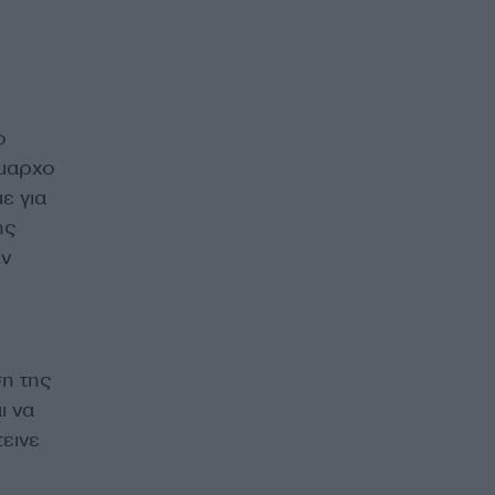
ο
ήμαρχο
ε για
ής
υν
ση της
ι να
εινε