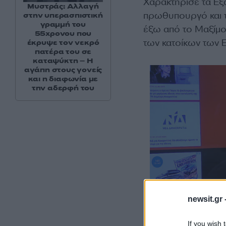
Χαρακτήρισε τα Εξ
Μυστράς: Αλλαγή
πρωθυπουργό και τ
στην υπερασπιστική
γραμμή του
έξω από το Μαξίμ
55χρονου που
των κατοίκων των Ε
έκρυψε τον νεκρό
πατέρα του σε
καταψύκτη – Η
αγάπη στους γονείς
και η διαφωνία με
την αδερφή του
newsit.gr 
If you wish 