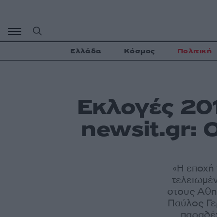
Μετάβαση
σε
περιεχόμενο
Ελλάδα
Κόσμος
Πολιτική
Εκλογές 20
newsit.gr: 
«Η εποχή 
τελειωμέν
στους Αθην
Παύλος Γερ
παραδέχ