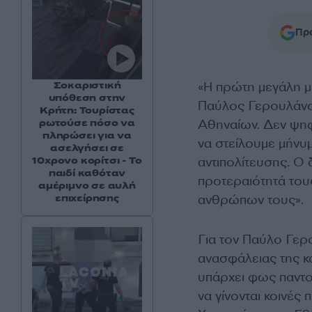
Προ
«Η πρώτη μεγάλη μ
Σοκαριστική
υπόθεση στην
Παύλος Γερουλάνος
Κρήτη: Τουρίστας
Αθηναίων. Δεν ψηφί
ρωτούσε πόσο να
πληρώσει για να
να στείλουμε μήνυ
ασελγήσει σε
αντιπολίτευσης. Ο
10χρονο κορίτσι - Το
παιδί καθόταν
προτεραιότητά τους
αμέριμνο σε αυλή
ανθρώπων τους».
επιχείρησης
Για τον Παύλο Γερ
ανασφάλειας της κα
υπάρχει φως παντού
να γίνονται κοινές