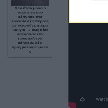
Δεν ήταν μόνο η
ταχύτητα που
οδήγησε στο
τροχαίο στις Σέρρες
με νεκρούς μητέρα
και γιο - «Ίσως κάτι
απέσπασε την
προσοχή του
οδηγού» λέει
πραγματογνώμονα
ς