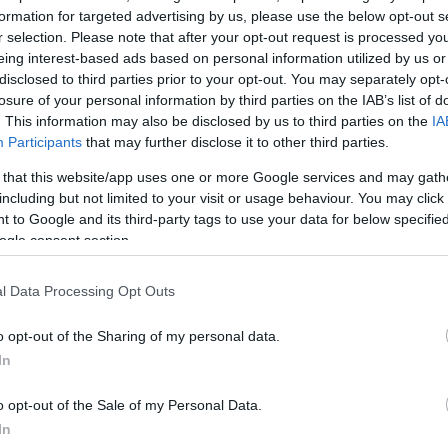
formation for targeted advertising by us, please use the below opt-out s
r selection. Please note that after your opt-out request is processed y
eing interest-based ads based on personal information utilized by us or
disclosed to third parties prior to your opt-out. You may separately opt-
 βανδάλισαν, πριν από μερικές μέρες το εκλογικό
losure of your personal information by third parties on the IAB’s list of
ιπάλου του, Κώστα Μπακογιάννη. Όπως είπε ο Παύλο
. This information may also be disclosed by us to third parties on the
IA
ποι που κάνουν αυτού του είδους του βανδαλισμο
Participants
that may further disclose it to other third parties.
νδροι, που κρύβονται πίσω από κουκούλες και κάνουν
 that this website/app uses one or more Google services and may gath
μαγκιά να γεμίσεις μπογιές τη Βουλή ή να γράψεις
including but not limited to your visit or usage behaviour. You may click 
πτερο του Μπακογιάννη; Αυτό είναι που μας κάνει πο
 to Google and its third-party tags to use your data for below specifi
ogle consent section.
υς; Αυτά είναι μπούρδες!». Ερωτηθείς για το γεγον
 επισκέφτηκε το περίπτερο του Κώστα Μπακογιάννη 
l Data Processing Opt Outs
 πως «όταν γίνεται μια τέτοια κίνηση σε έναν από εμάς
όλους μας».
o opt-out of the Sharing of my personal data.
In
επόμενη μέρα στο δήμο Αθηναίων, ο Παύλος Γερου
o opt-out of the Sale of my Personal Data.
αναλογική φέρει δυο δρόμους: «της συνεργασίας και
In
πρόσθεσε πως «το αν θα συνεργαστούμε την επόμεν