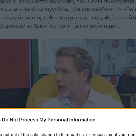
άρχεια «ξεχωριστό κεφάλαιο, που θέλει συνεργασία 
ον οικονομικό εισαγγελέα». Και υποσχέθηκε ότι «θα
ου έως ότου ο πρωθυπουργός ανταποκριθεί στο κά
ξαρχείων να ξεκινήσει να σπάει το απόστημα».
-
Do Not Process My Personal Information
to opt-out of the sale, sharing to third parties, or processing of your per