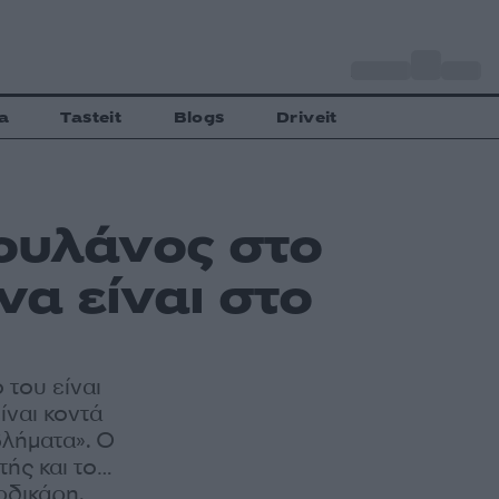
o
Αθήνα
31
C
a
Tasteit
Blogs
Driveit
ουλάνος στο
να είναι στο
 του είναι
ίναι κοντά
βλήματα». Ο
τής και το…
ρδικάρη.