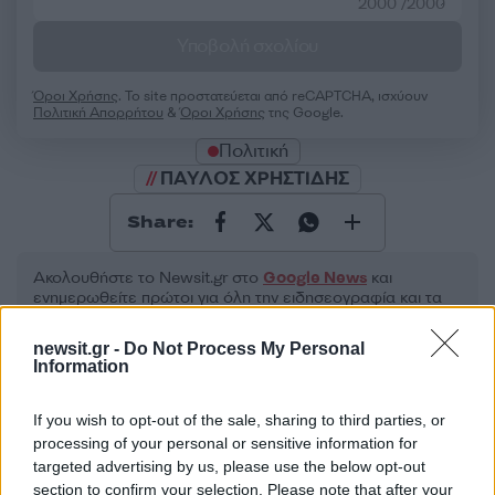
2000 /2000
Υποβολή σχολίου
Όροι Χρήσης
. Το site προστατεύεται από reCAPTCHA, ισχύουν
Πολιτική Απορρήτου
&
Όροι Χρήσης
της Google.
Πολιτική
ΠΑΥΛΟΣ ΧΡΗΣΤΙΔΗΣ
Share:
Ακολουθήστε το Νewsit.gr στο
Google News
και
ενημερωθείτε πρώτοι για όλη την ειδησεογραφία και τα
τελευταία νέα
της ημέρας
newsit.gr -
Do Not Process My Personal
Information
If you wish to opt-out of the sale, sharing to third parties, or
processing of your personal or sensitive information for
Πιο δημοφιλή
targeted advertising by us, please use the below opt-out
section to confirm your selection. Please note that after your