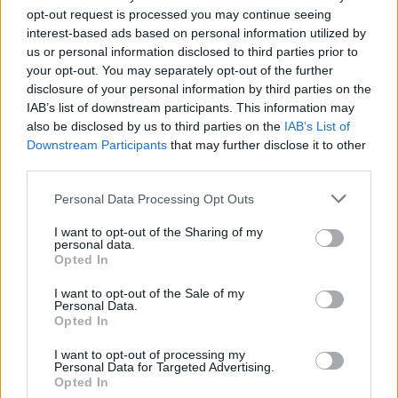
1
Marfin: Η 46χρονη πήρε προθεσμία για να
opt-out request is processed you may continue seeing
απολογηθεί την Τρίτη – «Είναι αθώα,
interest-based ads based on personal information utilized by
συμμετείχε στη διαδήλωση όπως και
us or personal information disclosed to third parties prior to
100.000 άτομα»
your opt-out. You may separately opt-out of the further
2
Σέρρες: Βίντεο ντοκουμέντο από το
disclosure of your personal information by third parties on the
τροχαίο με νεκρούς μητέρα και γιο – Ο
IAB’s list of downstream participants. This information may
οδηγός του φορτηγού κατέγραψε τη
also be disclosed by us to third parties on the
IAB’s List of
σύγκρουση
Downstream Participants
that may further disclose it to other
3
Σίντνεϊ Τάουλ: Πέθανε σε ηλικία 26 ετών η
third parties.
σταρ του TikTok – Kατέγραφε τη ζωή της
με τον καρκίνο
Please note that this website/app uses one or more Google
Personal Data Processing Opt Outs
services and may gather and store information including but
4
Λένα Σαμαρά: Συγκίνηση στο μνημόσυνο
για τον έναν χρόνο από τον θάνατο της
not limited to your visit or usage behaviour. You may click to
I want to opt-out of the Sharing of my
personal data.
κόρης του Αντώνη Σαμαρά
grant or deny consent to Google and its third-party tags to
Opted In
use your data for below specified purposes in below Google
5
Μεταφορές χρημάτων: Πότε μπορεί να
consent section.
θεωρηθούν δωρεές και να επιβληθεί φόρος
I want to opt-out of the Sale of my
Personal Data.
– Τι ισχυεί για τις γονικές παροχές
Opted In
I want to opt-out of processing my
Πιο σχολιασμένα
Personal Data for Targeted Advertising.
Opted In