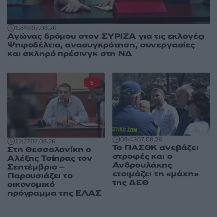
12:46
07.08.26
Αγώνας δρόμου στον ΣΥΡΙΖΑ για τις εκλογές:
Ψηφοδέλτια, ανασυγκρότηση, συνεργασίες
και σκληρό πρέσινγκ στη ΝΔ
5
08:43
07.08.26
12:27
07.08.26
Το ΠΑΣΟΚ ανεβάζει
Στη Θεσσαλονίκη ο
στροφές και ο
Αλέξης Τσίπρας τον
Ανδρουλάκης
Σεπτέμβριο –
ετοιμάζει τη «μάχη»
Παρουσιάζει το
της ΔΕΘ
οικονομικό
πρόγραμμα της ΕΛΑΣ