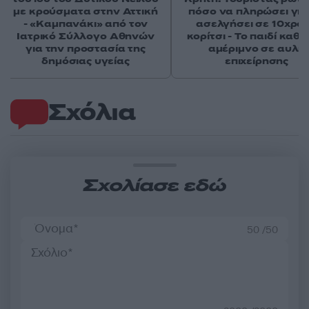
με κρούσματα στην Αττική
πόσο να πληρώσει για
- «Καμπανάκι» από τον
ασελγήσει σε 10χρο
Ιατρικό Σύλλογο Αθηνών
κορίτσι - Το παιδί καθ
για την προστασία της
αμέριμνο σε αυλή
δημόσιας υγείας
επιχείρησης
Σχόλια
Σχολίασε εδώ
50 /50