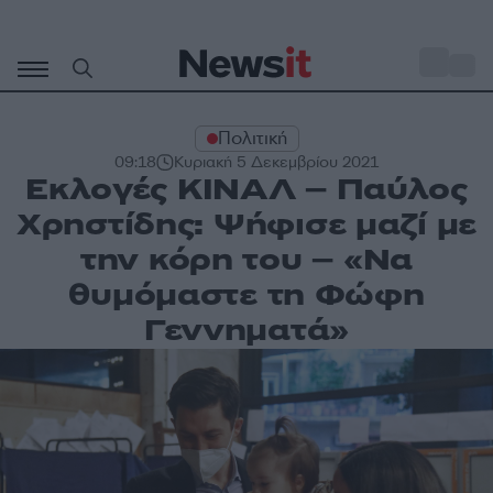
Μετάβαση
σε
o
27
περιεχόμενο
Πολιτική
09:18
Κυριακή 5 Δεκεμβρίου 2021
Εκλογές ΚΙΝΑΛ – Παύλος
Χρηστίδης: Ψήφισε μαζί με
την κόρη του – «Να
θυμόμαστε τη Φώφη
Γεννηματά»