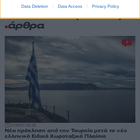
Data Deletion
Data Access
Privacy Policy
Πολιτική: Περισσότερα
άρθρα
7
21:58
07.08.26
Νέα πρόκληση από την Τουρκία μετά το νέο
ελληνικό Ειδικό Χωροταξικό Πλαίσιο