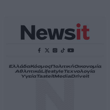
Ελλάδα
Κόσμος
Πολιτική
Οικονομία
Αθλητικά
Lifestyle
Τεχνολογία
Υγεία
Tasteit
Media
Driveit