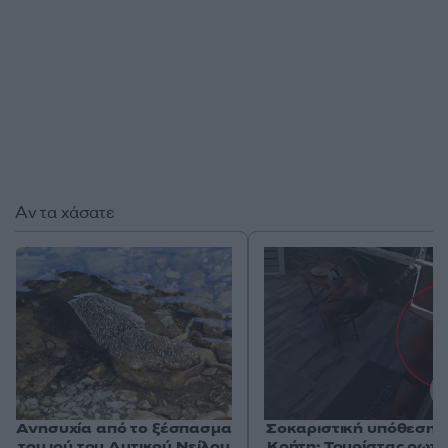
Αν τα χάσατε
Ανησυχία από το ξέσπασμα
Σοκαριστική υπόθεση 
του ιού του Δυτικού Νείλου
Κρήτη: Τουρίστας ρωτ