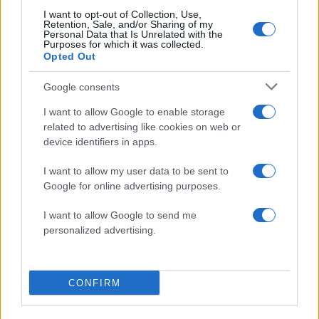
Έφυγαν οι συνεργάτες, μένει η Μαρία
184
I want to opt-out of Collection, Use,
Καρυστιανού - Η επόμενη μέρα για την
Retention, Sale, and/or Sharing of my
«Ελπίδα για τη Δημοκρατία»
Personal Data that Is Unrelated with the
Purposes for which it was collected.
Canadair 515: Οι πρώτες εικόνες από την
Opted Out
131
κατασκευή του αεροσκάφους που θα
επιχειρεί και τη νύχτα στα μέτωπα της
Google consents
φωτιάς
I want to allow Google to enable storage
Βγήκαν ξανά τα μαχαίρια στην Ελπίδα
74
για τη Δημοκρατία: «Καρυστιανού,
related to advertising like cookies on web or
Γρατσία και Γαλανός μετέτρεψαν το
device identifiers in apps.
κίνημα σε φοβικό αρχηγικό κόμμα»
I want to allow my user data to be sent to
Απίστευτο κι όμως αληθινό -
55
Aναστέλλονται τα τακτικά ραντεβού του
Google for online advertising purposes.
αγγειοχειρουργού του νοσοκομείου
Χανίων επειδή κλάπηκε το μηχανάκι του
I want to allow Google to send me
γιατρού
personalized advertising.
Στα Χανιά για ολιγοήμερες διακοπές ο
52
Κυριάκος Μητσοτάκης με την σύζυγό του
Μαρέβα
CONFIRM