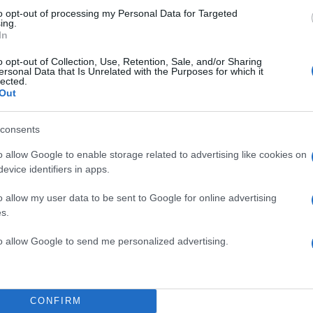
to opt-out of processing my Personal Data for Targeted
ing.
In
o opt-out of Collection, Use, Retention, Sale, and/or Sharing
ersonal Data that Is Unrelated with the Purposes for which it
lected.
Out
consents
o allow Google to enable storage related to advertising like cookies on
α
evice identifiers in apps.
o allow my user data to be sent to Google for online advertising
s.
to allow Google to send me personalized advertising.
Σχολίασε εδώ
50
CONFIRM