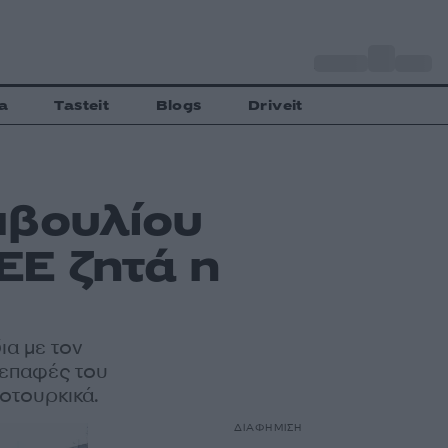
o
Αθήνα
30
C
a
Tasteit
Blogs
Driveit
μβουλίου
ΕΕ ζητά η
α με τον
 επαφές του
οτουρκικά.
ΔΙΑΦΗΜΙΣΗ