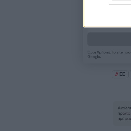
Όροι Χρήσης
. Το site π
Google.
ΕΕ
Ακολου
πρώτοι
ημέρα