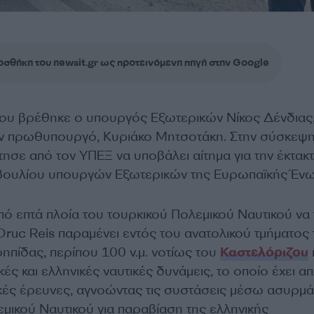
σθήκη του newsit.gr ως προτεινόμενη πηγή στην Google
ου βρέθηκε ο υπουργός Εξωτερικών Νίκος Δένδιας
ον πρωθυπουργό, Κυριάκο Μητσοτάκη. Στην σύσκεψη
σε από τον ΥΠΕΞ να υποβάλει αίτημα για την έκτακ
βουλίου υπουργών Εξωτερικών της Ευρωπαϊκής Έν
ό επτά πλοία του τουρκικού Πολεμικού Ναυτικού να 
 Oruc Reis παραμένει εντός του ανατολικού τμήματος 
ηπίδας, περίπου 100 ν.μ. νοτίως του
Καστελόριζου
ές και ελληνικές ναυτικές δυνάμεις, το οποίο έχει α
ικές έρευνες, αγνοώντας τις συστάσεις μέσω ασυρμ
εμικού Ναυτικού για παραβίαση της ελληνικής