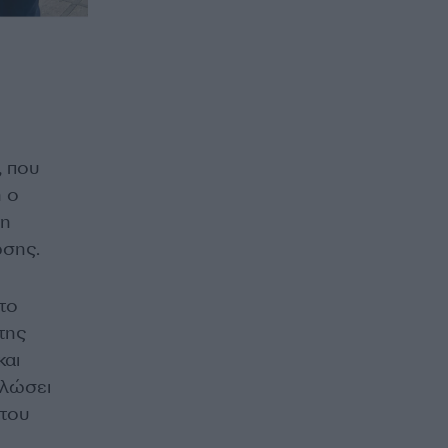
, που
 ο
τη
ωσης.
το
της
και
πλώσει
άτου