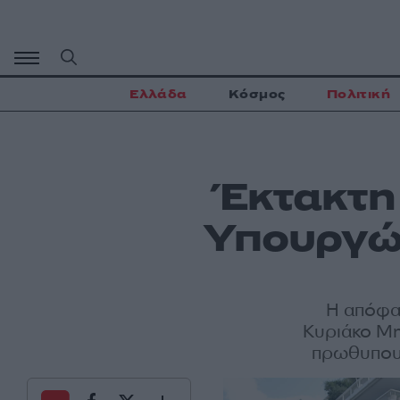
Μετάβαση
σε
περιεχόμενο
Ελλάδα
Κόσμος
Πολιτική
Έκτακτη
Υπουργών
Η απόφα
Κυριάκο Μη
πρωθυπουρ