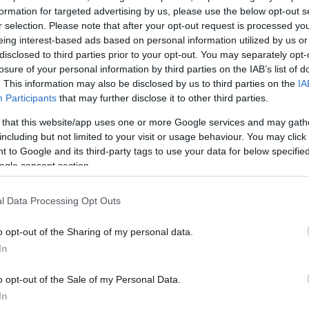
formation for targeted advertising by us, please use the below opt-out s
r selection. Please note that after your opt-out request is processed y
eing interest-based ads based on personal information utilized by us or
ητικές πηγές, η Αθήνα, σε πρώτη φάση, αντιμετωπίζε
disclosed to third parties prior to your opt-out. You may separately opt-
ληση με παρουσία του Πολεμικού Ναυτικού στην περι
losure of your personal information by third parties on the IAB’s list of
δέουσες διπλωματικές ενέργειες χωρίς να επιθυμεί
. This information may also be disclosed by us to third parties on the
IA
Participants
that may further disclose it to other third parties.
κωσης που προκαλούν οι μονομερείς ενέργειες της
όπως αναφέρουν οι πληροφορίες του onalert.gr, αν
 that this website/app uses one or more Google services and may gath
including but not limited to your visit or usage behaviour. You may click 
ό συνεχίσει τη δραστηριότητα του στην περιοχή θα
 to Google and its third-party tags to use your data for below specifi
 δέσμη μέτρων”. Σημειώνεται επίσης ότι η
Τουρκία
,
ogle consent section.
ατοποιεί άσκηση με πραγματικά πυρά στη θαλάσσια
η Ρόδο και το Καστελόριζο, για την οποία είχε εκδώ
l Data Processing Opt Outs
την περασμένη Πέμπτη.
o opt-out of the Sharing of my personal data.
ΔΙΑΦΗΜΙΣΗ
In
o opt-out of the Sale of my Personal Data.
In