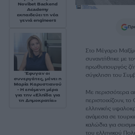
Novibet Backend
Academy
εκπαιδεύει τη νέα
γενιά engineers
Προ
Στο Μέγαρο Μαξίμ
συναντήθηκε με τ
πρωθυπουργός ζήτη
Έφυγαν οι
σύγκληση του Συμ
συνεργάτες, μένει η
Μαρία Καρυστιανού
- Η επόμενη μέρα
Με περισσότερα απ
για την «Ελπίδα για
περιστοιχίζουν, το
τη Δημοκρατία»
ελληνικής υφαλοκρ
ανάμεσα σε τουρκικ
καλώδια για σεισμ
του ελληνικού Πολ