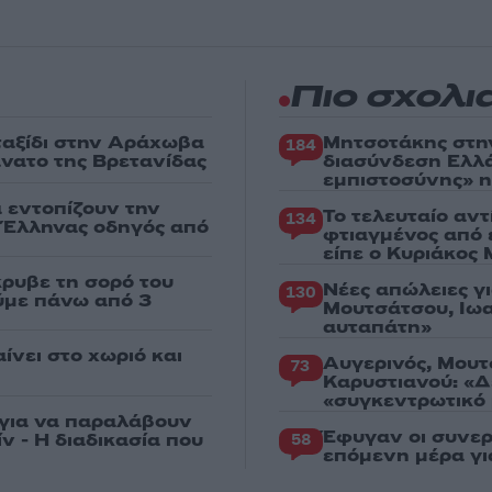
Πιο σχολι
 ταξίδι στην Αράχωβα
Μητσοτάκης στη
184
άνατο της Βρετανίδας
διασύνδεση Ελλ
εμπιστοσύνης» η
α εντοπίζουν την
Το τελευταίο αν
134
ε Έλληνας οδηγός από
φτιαγμένος από 
είπε ο Κυριάκος
κρυβε τη σορό του
Νέες απώλειες γ
130
ούμε πάνω από 3
Μουτσάτσου, Ιωα
αυταπάτη»
ίνει στο χωριό και
Αυγερινός, Μουτ
73
Καρυστιανού: «Δ
«συγκεντρωτικό
 για να παραλάβουν
Έφυγαν οι συνερ
ν - Η διαδικασία που
58
επόμενη μέρα γι