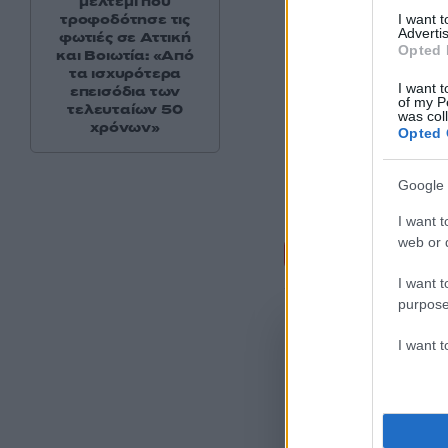
μελτέμι που
τροφοδότησε τις
I want 
Advertis
φωτιές σε Αττική
Opted 
και Βοιωτία: «Από
τα ισχυρότερα
I want t
επεισόδια των
of my P
τελευταίων 50
was col
χρόνων»
Opted 
Google 
I want t
Σχόλι
web or d
I want t
purpose
I want 