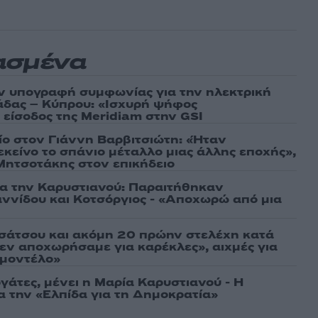
ασμένα
ν υπογραφή συμφωνίας για την ηλεκτρική
άδας – Κύπρου: «Ισχυρή ψήφος
 είσοδος της Meridiam στην GSI
τίο στον Γιάννη Βαρβιτσιώτη: «Ήταν
εκείνο το σπάνιο μέταλλο μιας άλλης εποχής»,
 Μητσοτάκης στον επικήδειο
ια την Καρυστιανού: Παραιτήθηκαν
ννίδου και Κοτσόργιος - «Αποχωρώ από μια
σάτσου και ακόμη 20 πρώην στελέχη κατά
εν αποχωρήσαμε για καρέκλες», αιχμές για
 μοντέλο»
γάτες, μένει η Μαρία Καρυστιανού - Η
α την «Ελπίδα για τη Δημοκρατία»