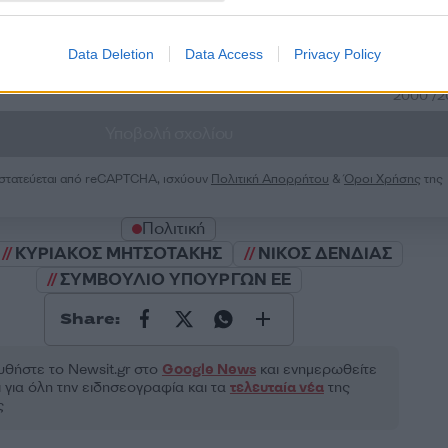
Data Deletion
Data Access
Privacy Policy
2000 /
Υποβολή σχολίου
ροστατεύεται από reCAPTCHA, ισχύουν
Πολιτική Απορρήτου
&
Όροι Χρήσης
της
Πολιτική
ΚΥΡΙΑΚΟΣ ΜΗΤΣΟΤΑΚΗΣ
ΝΙΚΟΣ ΔΕΝΔΙΑΣ
ΣΥΜΒΟΥΛΙΟ ΥΠΟΥΡΓΩΝ ΕΕ
Share:
θήστε το Νewsit.gr στο
Google News
και ενημερωθείτε
 για όλη την ειδησεογραφία και τα
τελευταία νέα
της
ς