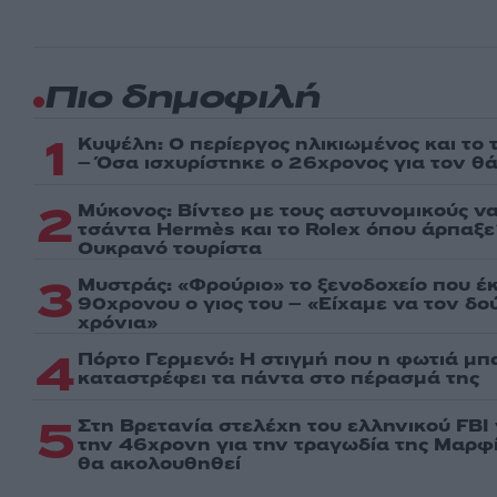
Πιο δημοφιλή
1
Κυψέλη: Ο περίεργος ηλικιωμένος και το
– Όσα ισχυρίστηκε ο 26χρονος για τον θ
2
Μύκονος: Βίντεο με τους αστυνομικούς ν
τσάντα Hermès και το Rolex όπου άρπαξ
Ουκρανό τουρίστα
3
Μυστράς: «Φρούριο» το ξενοδοχείο που έ
90χρονου ο γιος του – «Είχαμε να τον δ
χρόνια»
4
Πόρτο Γερμενό: Η στιγμή που η φωτιά μπα
καταστρέφει τα πάντα στο πέρασμά της
5
Στη Βρετανία στελέχη του ελληνικού FBI
την 46χρονη για την τραγωδία της Μαρφί
θα ακολουθηθεί