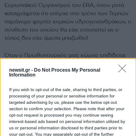
Ευρωπαϊκού Οργανισμού του ERA, όπου ρητά
καταγράφεται ότι υπήρχε στο τρένο των Τεμπών
παράνομο φορτίο χημικών υδρογονανθράκων, η
σύνθεση του οποίου θα είχε εντοπιστεί αν ο
τόπος δεν είχε άμεσα μπαζωθεί!
Όταν ο Πρωθυπουργός μιας χώρας επιδίδεται
με τόση άνεση σε τόσα πολιτικά – και όχι μόνο –
newsit.gr -
Do Not Process My Personal
ψευδή, οφείλουμε να ανησυχούμε βαθιά για
Information
κάθε μέρα που συνεχίζει να κρατά τα ηνία της
χώρας μας».
If you wish to opt-out of the sale, sharing to third parties, or
processing of your personal or sensitive information for
ΔΙΑΦΗΜΙΣΗ
targeted advertising by us, please use the below opt-out
section to confirm your selection. Please note that after your
opt-out request is processed you may continue seeing
interest-based ads based on personal information utilized by
us or personal information disclosed to third parties prior to
your opt-out. You may separately opt-out of the further