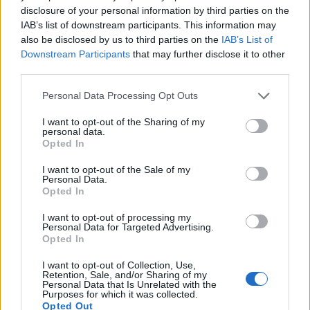
disclosure of your personal information by third parties on the
IAB’s list of downstream participants. This information may
also be disclosed by us to third parties on the
IAB’s List of
Downstream Participants
that may further disclose it to other
third parties.
Please note that this website/app uses one or more Google
Personal Data Processing Opt Outs
services and may gather and store information including but
not limited to your visit or usage behaviour. You may click to
I want to opt-out of the Sharing of my
Αν τα χάσατε
personal data.
grant or deny consent to Google and its third-party tags to
Opted In
use your data for below specified purposes in below Google
consent section.
I want to opt-out of the Sale of my
Personal Data.
Opted In
I want to opt-out of processing my
Personal Data for Targeted Advertising.
Opted In
I want to opt-out of Collection, Use,
Retention, Sale, and/or Sharing of my
«Αφιέρωσε τη ζωή της στο
Αργολίδα: Προφυλακισ
Personal Data that Is Unrelated with the
να βοηθά ανθρώπους που
οι δύο κατηγορούμενοι
Purposes for which it was collected.
είχαν ανάγκη» - Η πρώτη
τη δολοφονία του
Opted Out