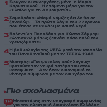
1
Έφυγαν οι συνεργάτες, μένει η Μαρία
Καρυστιανού - Η επόμενη μέρα για την
«Ελπίδα για τη Δημοκρατία»
2
Σαμοθράκη: «Μαμά νόμιζες ότι δε θα σε
ξαναδώ;» – Τα πρώτα λόγια του 22χρονου
που έπεσε σε κανάλι με καυτό νερό
3
Βαλεντίνη Παπαδάκη για Κώστα Σόμμερ:
«Ανησυχώ μήπως ξεχνάει πόσο πολύ τον
χρειαζόμαστε»
4
Η βαθμολογία της UEFA μετά την ισοπαλία
του Παναθηναϊκού με την ΤΣΣΚΑ 1948
5
Μυστράς: «Για ψυχολογικούς λόγους»
κρατούσε τον νεκρό πατέρα του στον
καταψύκτη – Δεν ήταν οικονομικό το
κίνητρο σύμφωνα με τον δικηγόρο του
Πιο σχολιασμένα
Μητσοτάκης στην υπογραφή συμφωνίας
198
για την ηλεκτρική διασύνδεση Ελλάδας –