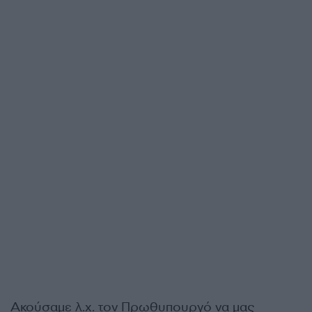
Ακούσαμε λ.χ. τον Πρωθυπουργό να μας