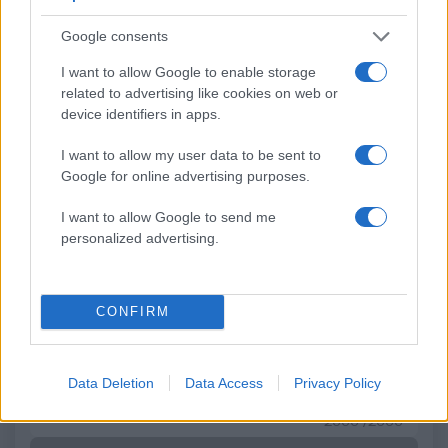
δήλωση της οικογένειας
58χρονου ψυχολόγ
της 38χρονης Λίζα που
Google consents
βρέθηκε νεκρή στην
Κυψέλη
I want to allow Google to enable storage
related to advertising like cookies on web or
device identifiers in apps.
Σχόλια
I want to allow my user data to be sent to
Google for online advertising purposes.
I want to allow Google to send me
Σχολίασε εδώ
personalized advertising.
50 /50
CONFIRM
Data Deletion
Data Access
Privacy Policy
2000 /2000