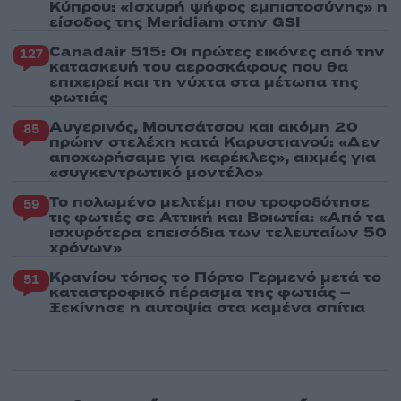
Κύπρου: «Ισχυρή ψήφος εμπιστοσύνης» η
είσοδος της Meridiam στην GSI
Canadair 515: Οι πρώτες εικόνες από την
127
κατασκευή του αεροσκάφους που θα
επιχειρεί και τη νύχτα στα μέτωπα της
φωτιάς
Αυγερινός, Μουτσάτσου και ακόμη 20
85
πρώην στελέχη κατά Καρυστιανού: «Δεν
αποχωρήσαμε για καρέκλες», αιχμές για
«συγκεντρωτικό μοντέλο»
Το πολωμένο μελτέμι που τροφοδότησε
59
τις φωτιές σε Αττική και Βοιωτία: «Από τα
ισχυρότερα επεισόδια των τελευταίων 50
χρόνων»
Κρανίου τόπος το Πόρτο Γερμενό μετά το
51
καταστροφικό πέρασμα της φωτιάς –
Ξεκίνησε η αυτοψία στα καμένα σπίτια