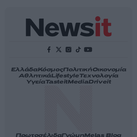
Ελλάδα
Κόσμος
Πολιτική
Οικονομία
Αθλητικά
Lifestyle
Τεχνολογία
Υγεία
Tasteit
Media
Driveit
Πρωτοσέλιδα
Γνώμη
Melas Blog