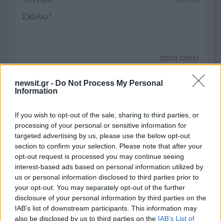
50 /50
2000 /2000
Υποβολή σχολίου
newsit.gr -
Do Not Process My Personal
Information
Όροι Χρήσης
. Το site προστατεύεται από reCAPTCHA, ισχύουν
Πολιτική Απορρήτου
&
Όροι Χρήσης
της Google.
If you wish to opt-out of the sale, sharing to third parties, or
Πολιτική
processing of your personal or sensitive information for
ΠΑΣΟΚ
ΠΑΥΛΟΣ ΜΑΡΙΝΑΚΗΣ
targeted advertising by us, please use the below opt-out
section to confirm your selection. Please note that after your
Share:
opt-out request is processed you may continue seeing
interest-based ads based on personal information utilized by
us or personal information disclosed to third parties prior to
Ακολουθήστε το Νewsit.gr στο
Google News
και
your opt-out. You may separately opt-out of the further
ενημερωθείτε πρώτοι για όλη την ειδησεογραφία και τα
disclosure of your personal information by third parties on the
τελευταία νέα
της ημέρας
IAB’s list of downstream participants. This information may
also be disclosed by us to third parties on the
IAB’s List of