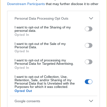
Downstream Participants
that may further disclose it to other
third parties.
Please note that this website/app uses one or more Google
Personal Data Processing Opt Outs
Πιο δημοφιλή
services and may gather and store information including but
not limited to your visit or usage behaviour. You may click to
I want to opt-out of the Sharing of my
1
Σοκαριστική υπόθεση στην Κρήτη:
personal data.
grant or deny consent to Google and its third-party tags to
Τουρίστας ρωτούσε πόσο να πληρώσει για
Opted In
use your data for below specified purposes in below Google
να ασελγήσει σε 10χρονο κορίτσι - Το παιδί
καθόταν αμέριμνο σε αυλή επιχείρησης
consent section.
I want to opt-out of the Sale of my
Personal Data.
2
Δεν ήταν μόνο η ταχύτητα που οδήγησε
Opted In
στο τροχαίο στις Σέρρες με νεκρούς μητέρα
και γιο - «Ίσως κάτι απέσπασε την προσοχή
I want to opt-out of processing my
του οδηγού» λέει πραγματογνώμονας
Personal Data for Targeted Advertising.
Opted In
3
Μυστράς: Αλλαγή στην υπερασπιστική
γραμμή του 55χρονου που έκρυψε τον
I want to opt-out of Collection, Use,
νεκρό πατέρα του σε καταψύκτη – Η
Retention, Sale, and/or Sharing of my
αγάπη στους γονείς και η διαφωνία με την
Personal Data that Is Unrelated with the
αδερφή του
Purposes for which it was collected.
Opted Out
4
Ανησυχία από το ξέσπασμα του ιού του
Δυτικού Νείλου με κρούσματα στην Αττική
Google consents
- «Καμπανάκι» από τον Ιατρικό Σύλλογο
Αθηνών για την προστασία της δημόσιας