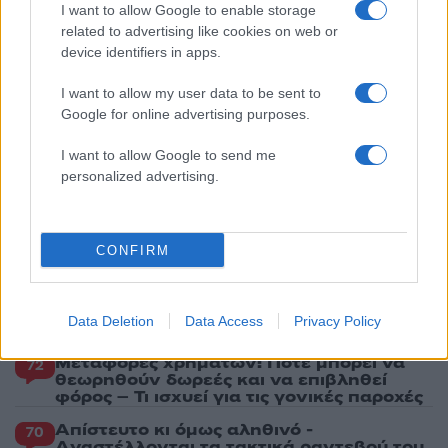
I want to allow Google to enable storage
υγείας
related to advertising like cookies on web or
5
Πέθανε ο Γουίλιαμ Όρμπιτ, παραγωγός του
device identifiers in apps.
εμβληματικού άλμπουμ της Μαντόνα «Ray
of Light»
I want to allow my user data to be sent to
Google for online advertising purposes.
Πιο σχολιασμένα
I want to allow Google to send me
personalized advertising.
Marfin: Η 46χρονη πήρε προθεσμία για
101
να απολογηθεί την Τρίτη – «Είναι αθώα,
συμμετείχε στη διαδήλωση όπως και
100.000 άτομα»
CONFIRM
Βγήκαν ξανά τα μαχαίρια στην Ελπίδα
94
για τη Δημοκρατία: «Καρυστιανού,
Γρατσία και Γαλανός μετέτρεψαν το
Data Deletion
Data Access
Privacy Policy
κίνημα σε φοβικό αρχηγικό κόμμα»
Μεταφορές χρημάτων: Πότε μπορεί να
72
θεωρηθούν δωρεές και να επιβληθεί
φόρος – Τι ισχυεί για τις γονικές παροχές
Απίστευτο κι όμως αληθινό -
70
Aναστέλλονται τα τακτικά ραντεβού του