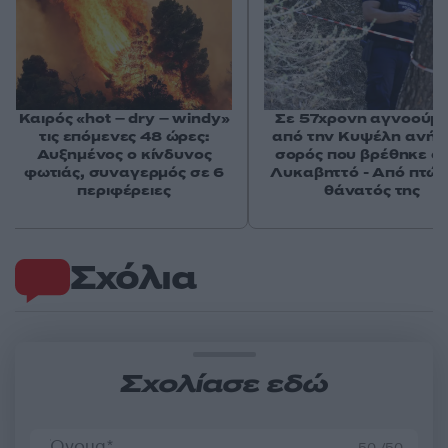
Καιρός «hot – dry – windy»
Σε 57χρονη αγνοούμ
τις επόμενες 48 ώρες:
από την Κυψέλη ανήκε
Αυξημένος ο κίνδυνος
σορός που βρέθηκε σ
φωτιάς, συναγερμός σε 6
Λυκαβηττό - Από πτώσ
περιφέρειες
θάνατός της
Σχόλια
Σχολίασε εδώ