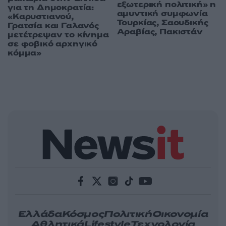
εξωτερική πολιτική» η
για τη Δημοκρατία:
αμυντική συμφωνία
«Καρυστιανού,
Τουρκίας, Σαουδικής
Γρατσία και Γαλανός
Αραβίας, Πακιστάν
μετέτρεψαν το κίνημα
σε φοβικό αρχηγικό
κόμμα»
Ελλάδα
Κόσμος
Πολιτική
Οικονομία
Αθλητικά
Lifestyle
Τεχνολογία