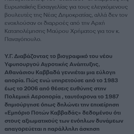
Ευρωπαϊκής Εισαγγελίας για τους ελεγχόμενους
βουλευτές της Νέας Δημοκρατίας, αλλά δεν τον
ενοχλούσαν οι διαρροές από την Αρχή
Καταπολέμησης Μαύρου Χρήματος για τον κ.
Παναγόπουλο.
Υ.Γ. Διαβάζοντας το βιογραφικό του νέου
Υφυπουργού Αγροτικής Ανάπτυξης,
Αθανάσιου Καββαδά γεννιέται μια εύλογη
απορία. Πώς ενώ υπηρετούσε από το 1983
έως το 2006 από θέσεις ευθύνης στην
Πολεμική Αεροπορία , ταυτόχρονα το 1987
δημιούργησε όπως δηλώνει την επιχείρηση
«Εμπόριο Ποτών Καββαδάς» δεδομένου ότι
στους αξιωματικούς των ενόπλων δυνάμεων
απαγορεύεται η παράλληλη άσκηση