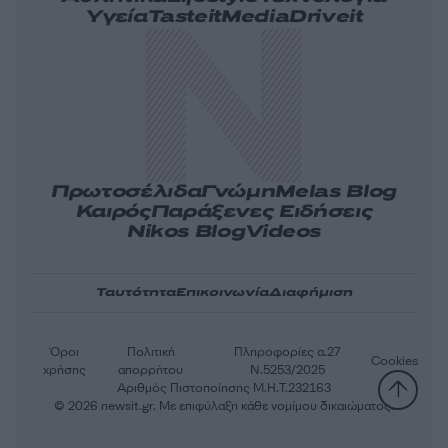
Υγεία
Tasteit
Media
Driveit
Πρωτοσέλιδα
Γνώμη
Melas Blog
Καιρός
Παράξενες Ειδήσεις
Nikos Blog
Videos
Ταυτότητα
Επικοινωνία
Διαφήμιση
Όροι
Πολιτική
Πληροφορίες α.27
Cookies
χρήσης
απορρήτου
Ν.5253/2025
Αριθμός Πιστοποίησης Μ.Η.Τ.232163
© 2026 newsit.gr. Με επιφύλαξη κάθε νομίμου δικαιώματος.