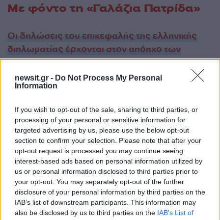
Με φόντο τη «Γαλάζια Πατρίδα»
Οι δηλώσεις του επικεφαλής της ελληνικής
διπλωματίας έρχονται στον απόηχο των
τοποθετήσεων Ερντογάν από τη Σύνοδο
Κορυφής του ΝΑΤΟ
. Ο Τούρκος πρόεδρος
newsit.gr -
Do Not Process My Personal
Information
επιχείρησε να χαμηλώσει τους τόνους γύρω από
το casus belli, λέγοντας ότι δεν το γνωρίζει
If you wish to opt-out of the sale, sharing to third parties, or
σχεδόν το σύνολο του τουρκικού λαού και ότι
processing of your personal or sensitive information for
δεν υπάρχει λόγος να απασχολεί τις δύο
targeted advertising by us, please use the below opt-out
κοινωνίες. Την ίδια στιγμή, όμως, επανέφερε τη
section to confirm your selection. Please note that after your
opt-out request is processed you may continue seeing
«Γαλάζια Πατρίδα» ως βασικό στοιχείο της
interest-based ads based on personal information utilized by
τουρκικής πολιτικής.
us or personal information disclosed to third parties prior to
your opt-out. You may separately opt-out of the further
ΔΙΑΦΗΜΙΣΗ
disclosure of your personal information by third parties on the
IAB’s list of downstream participants. This information may
also be disclosed by us to third parties on the
IAB’s List of