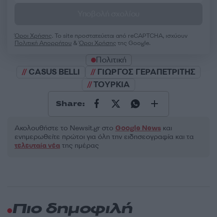
Υποβολή σχολίου
Όροι Χρήσης
. Το site προστατεύεται από reCAPTCHA, ισχύουν
Πολιτική Απορρήτου
&
Όροι Χρήσης
της Google.
Πολιτική
CASUS BELLI
ΓΙΩΡΓΟΣ ΓΕΡΑΠΕΤΡΙΤΗΣ
ΤΟΥΡΚΙΑ
Share:
Ακολουθήστε το Νewsit.gr στο
Google News
και
ενημερωθείτε πρώτοι για όλη την ειδησεογραφία και τα
τελευταία νέα
της ημέρας
Πιο δημοφιλή