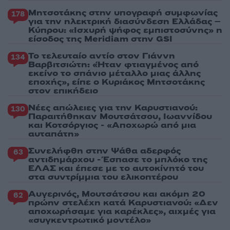
Μητσοτάκης στην υπογραφή συμφωνίας
178
για την ηλεκτρική διασύνδεση Ελλάδας –
Κύπρου: «Ισχυρή ψήφος εμπιστοσύνης» η
είσοδος της Meridiam στην GSI
Το τελευταίο αντίο στον Γιάννη
134
Βαρβιτσιώτη: «Ήταν φτιαγμένος από
εκείνο το σπάνιο μέταλλο μιας άλλης
εποχής», είπε ο Κυριάκος Μητσοτάκης
στον επικήδειο
Νέες απώλειες για την Καρυστιανού:
130
Παραιτήθηκαν Μουτσάτσου, Ιωαννίδου
και Κοτσόργιος - «Αποχωρώ από μια
αυταπάτη»
Συνελήφθη στην Ψάθα αδερφός
63
αντιδημάρχου - Έσπασε το μπλόκο της
ΕΛΑΣ και έπεσε με το αυτοκίνητό του
στα συντρίμμια του ελικοπτέρου
Αυγερινός, Μουτσάτσου και ακόμη 20
62
πρώην στελέχη κατά Καρυστιανού: «Δεν
αποχωρήσαμε για καρέκλες», αιχμές για
«συγκεντρωτικό μοντέλο»