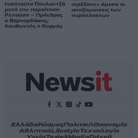
Ινστιτούτο Πουλαντζά
«τρέξουν» άμεσα οι
μετά την παραίτηση
αποζημιώσεις των
Ρεπούση – Πρόεδρος
πυρόπληκτων
ο Βερναρδάκης,
διευθυντής ο Κορμάς
Ελλάδα
Κόσμος
Πολιτική
Οικονομία
Αθλητικά
Lifestyle
Τεχνολογία
Υγεία
Tasteit
Media
Driveit