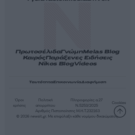
Πρωτοσέλιδα
Γνώμη
Melas Blog
Καιρός
Παράξενες Ειδήσεις
Nikos Blog
Videos
Ταυτότητα
Επικοινωνία
Διαφήμιση
Όροι
Πολιτική
Πληροφορίες α.27
Cookies
χρήσης
απορρήτου
Ν.5253/2025
Αριθμός Πιστοποίησης Μ.Η.Τ.232163
© 2026 newsit.gr. Με επιφύλαξη κάθε νομίμου δικαιώματος.