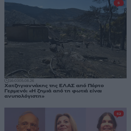
6
16:03
05.08.26
Χατζηγιαννάκης της ΕΛΑΣ από Πόρτο
Γερμενό: «Η ζημιά από τη φωτιά είναι
ανυπολόγιστη»
62