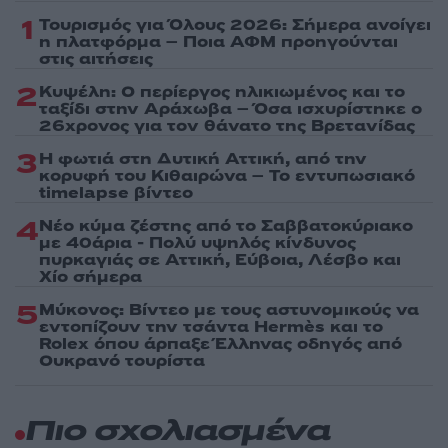
1
Τουρισμός για Όλους 2026: Σήμερα ανοίγει
η πλατφόρμα – Ποια ΑΦΜ προηγούνται
στις αιτήσεις
2
Κυψέλη: Ο περίεργος ηλικιωμένος και το
ταξίδι στην Αράχωβα – Όσα ισχυρίστηκε ο
26χρονος για τον θάνατο της Βρετανίδας
3
Η φωτιά στη Δυτική Αττική, από την
κορυφή του Κιθαιρώνα – Το εντυπωσιακό
timelapse βίντεο
4
Νέο κύμα ζέστης από το Σαββατοκύριακο
με 40άρια - Πολύ υψηλός κίνδυνος
πυρκαγιάς σε Αττική, Εύβοια, Λέσβο και
Χίο σήμερα
5
Μύκονος: Βίντεο με τους αστυνομικούς να
εντοπίζουν την τσάντα Hermès και το
Rolex όπου άρπαξε Έλληνας οδηγός από
Ουκρανό τουρίστα
Πιο σχολιασμένα