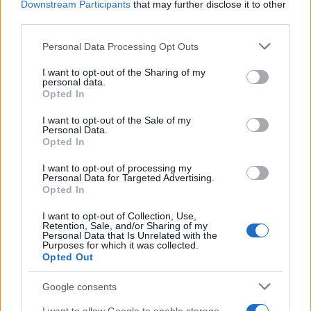
Downstream Participants
that may further disclose it to other
third parties.
Please note that this website/app uses one or more Google
Personal Data Processing Opt Outs
services and may gather and store information including but
not limited to your visit or usage behaviour. You may click to
I want to opt-out of the Sharing of my
personal data.
grant or deny consent to Google and its third-party tags to
Opted In
use your data for below specified purposes in below Google
consent section.
I want to opt-out of the Sale of my
Personal Data.
Opted In
Αν τα χάσατε
I want to opt-out of processing my
Personal Data for Targeted Advertising.
Opted In
I want to opt-out of Collection, Use,
Retention, Sale, and/or Sharing of my
Personal Data that Is Unrelated with the
Purposes for which it was collected.
Opted Out
Google consents