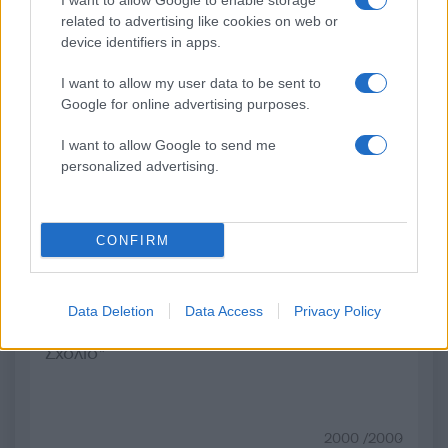
I want to allow Google to enable storage
Από τη θεωρία στην πράξη:
Ψάθα: «Δεν υπήρξε τεχ
Πώς το Novibet Backend
πρόβλημα με τα δύ
related to advertising like cookies on web or
Academy εκπαιδεύει τη νέα
ελικόπτερα» κατέθεσα
device identifiers in apps.
γενιά engineers
Βρετανός χειριστής κα
Έλληνας διερμηνέα
I want to allow my user data to be sent to
Google for online advertising purposes.
Σχόλια
I want to allow Google to send me
personalized advertising.
CONFIRM
Σχολίασε εδώ
Data Deletion
Data Access
Privacy Policy
50 /50
2000 /2000