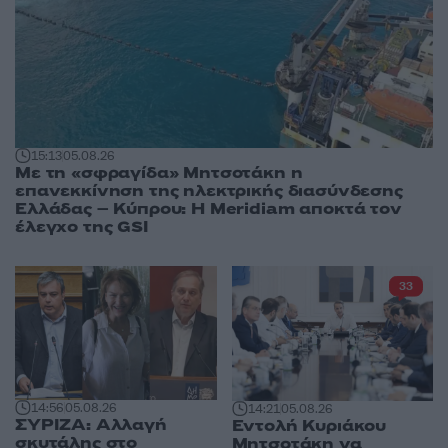
15:13
05.08.26
Με τη «σφραγίδα» Μητσοτάκη η
επανεκκίνηση της ηλεκτρικής διασύνδεσης
Ελλάδας – Κύπρου: Η Meridiam αποκτά τον
έλεγχο της GSI
33
14:56
05.08.26
14:21
05.08.26
ΣΥΡΙΖΑ: Αλλαγή
Εντολή Κυριάκου
σκυτάλης στο
Μητσοτάκη να