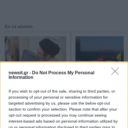
Αν τα χάσατε
newsit.gr -
Do Not Process My Personal
Information
Νέο βίντεο με τον
Μετέτρεψαν το
If you wish to opt-out of the sale, sharing to third parties, or
Μοτζτάμπα Χαμενεΐ ενώ
Σαρακήνικο της Μήλου
processing of your personal or sensitive information for
φουντώνουν οι φήμες για
ελικοδρόμιο – «Πάρκα
targeted advertising by us, please use the below opt-out
το αν βρίσκεται στη ζωή
το ελικόπτερο τους γι
κάνουν μπάνιο
section to confirm your selection. Please note that after your
opt-out request is processed you may continue seeing
interest-based ads based on personal information utilized by
us or personal information disclosed to third parties prior to