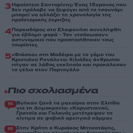
3
Ηφαίστειο Σαντορίνης: Ένας 15χρονος που
δεν πρόλαβε να ξεφύγει από το τσουνάμι
μπορεί να αλλάξει τη χρονολογία της
προϊστορικής έκρηξης
4
Παρκαδόρος στο Ελαφονήσι συνελήφθη
για έβδομη φορά - Τον «τσάκωσαν»
αστυνομικοί που προσποιήθηκαν τους
τουρίστες
5
«Φιάσκο» στη Μαδέιρα με το γάμο του
Κριστιάνο Ρονάλντο: Χιλιάδες άνθρωποι
πήγαν σε λάθος εκκλησία και προκάλεσαν
το γέλιο στον Πορτογάλο
Πιο σχολιασμένα
Βγήκαν ξανά τα μαχαίρια στην Ελπίδα
98
για τη Δημοκρατία: «Καρυστιανού,
Γρατσία και Γαλανός μετέτρεψαν το
κίνημα σε φοβικό αρχηγικό κόμμα»
Στην Κρήτη ο Κυριάκος Μητσοτάκης,
95
συνεχίζει τις ολιγοήμερες διακοπές του –