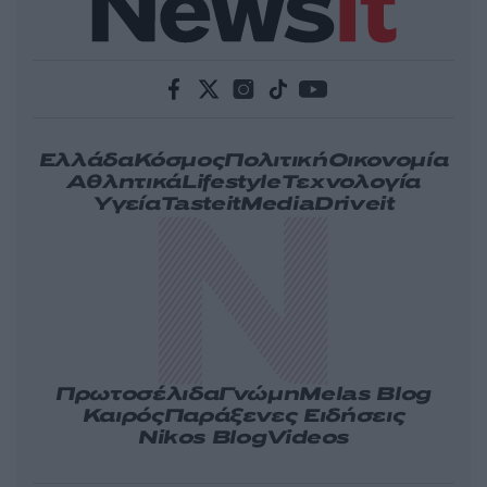
Ελλάδα
Κόσμος
Πολιτική
Οικονομία
Αθλητικά
Lifestyle
Τεχνολογία
Υγεία
Tasteit
Media
Driveit
Πρωτοσέλιδα
Γνώμη
Melas Blog
Καιρός
Παράξενες Ειδήσεις
Nikos Blog
Videos