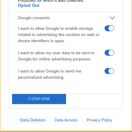
Purposes for which it was collected.
ΓΙΑΝΝΗΣ ΚΑΛΛΙΑΝΟΣ
ΝΟΣΟΚΟΜΕΙΑ
Opted Out
ΝΟΣΟΚΟΜΕΙΟ ΑΤΤΙΚΟΝ
Google consents
Share:
I want to allow Google to enable storage
related to advertising like cookies on web or
Ακολουθήστε το Νewsit.gr στο
Google News
και
device identifiers in apps.
ενημερωθείτε πρώτοι για όλη την ειδησεογραφία και τα
τελευταία νέα
της ημέρας
I want to allow my user data to be sent to
Google for online advertising purposes.
I want to allow Google to send me
personalized advertising.
Πιο δημοφιλή
1
Κωνσταντίνος Αργυρός και Αλεξάνδρα
CONFIRM
Νίκα κάνουν διακοπές με πολυτελές γιοτ
με τα δύο παιδιά τους
2
Ελίζαμπεθ Ελέτσι και Νεκτάριος Λεμονίδης
Data Deletion
Data Access
Privacy Policy
πήγαν στον Άγιο Νεκτάριο Βούλας για να
πάρουν την ευχή για τον γιο τους