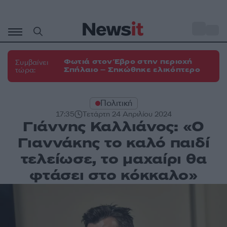
Μετάβαση
σε
o
33
περιεχόμενο
Φωτιά στον Έβρο στην περιοχή
Συμβαίνει
Σπήλαιο – Σηκώθηκε ελικόπτερο
τώρα:
Πολιτική
17:35
Τετάρτη 24 Απριλίου 2024
Γιάννης Καλλιάνος: «Ο
Γιαννάκης το καλό παιδί
τελείωσε, το μαχαίρι θα
φτάσει στο κόκκαλο»