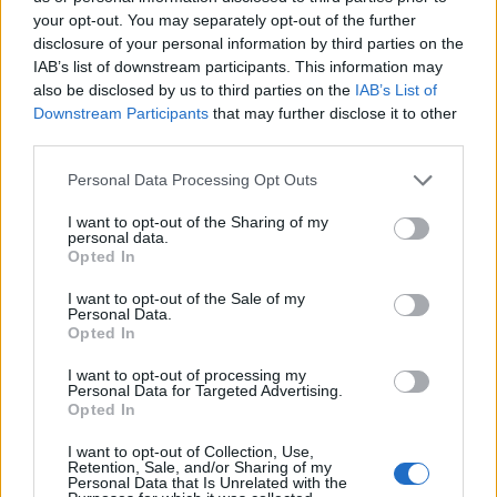
Σχόλια
your opt-out. You may separately opt-out of the further
disclosure of your personal information by third parties on the
IAB’s list of downstream participants. This information may
also be disclosed by us to third parties on the
IAB’s List of
Downstream Participants
that may further disclose it to other
Σχολίασε εδώ
third parties.
Please note that this website/app uses one or more Google
Personal Data Processing Opt Outs
50 /50
services and may gather and store information including but
not limited to your visit or usage behaviour. You may click to
I want to opt-out of the Sharing of my
personal data.
grant or deny consent to Google and its third-party tags to
Opted In
use your data for below specified purposes in below Google
consent section.
I want to opt-out of the Sale of my
Personal Data.
2000 /2000
Opted In
Υποβολή σχολίου
I want to opt-out of processing my
Personal Data for Targeted Advertising.
Opted In
Όροι Χρήσης
. Το site προστατεύεται από reCAPTCHA, ισχύουν
Πολιτική Απορρήτου
&
Όροι Χρήσης
της Google.
I want to opt-out of Collection, Use,
Retention, Sale, and/or Sharing of my
Πολιτική
Personal Data that Is Unrelated with the