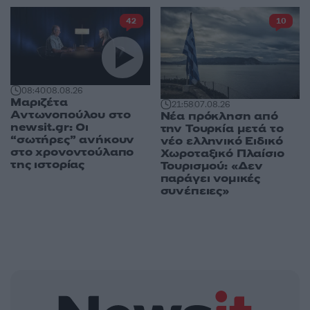
42
10
08:40
08.08.26
Μαριζέτα
21:58
07.08.26
Αντωνοπούλου στο
Νέα πρόκληση από
newsit.gr: Οι
την Τουρκία μετά το
“σωτήρες” ανήκουν
νέο ελληνικό Ειδικό
στο χρονοντούλαπο
Χωροταξικό Πλαίσιο
της ιστορίας
Τουρισμού: «Δεν
παράγει νομικές
συνέπειες»