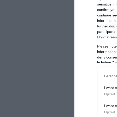
συνεχίσουμε το κυβ
sensitive in
confirm you
μην συνεχιστεί το 
continue se
information 
further disc
participants
Downstream 
Please note
information 
deny consent
in below Go
Persona
I want t
Opted 
I want t
Opted 