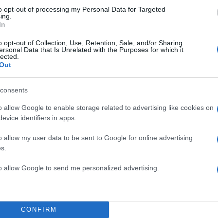
to opt-out of processing my Personal Data for Targeted
ing.
In
o opt-out of Collection, Use, Retention, Sale, and/or Sharing
ersonal Data that Is Unrelated with the Purposes for which it
lected.
Out
consents
o allow Google to enable storage related to advertising like cookies on
evice identifiers in apps.
o allow my user data to be sent to Google for online advertising
πουργό Κυριάκο Μητσοτάκη επεσήμανε ο κ. Τσίπρας
s.
υργός πιθανόν θα εξαντλήσει όλα τα περιθώρια για
to allow Google to send me personalized advertising.
ρωπαϊκή θέση».
ς ακροδεξιάς σε ευρωπαϊκό επίπεδο την επόμενη της 
CONFIRM
ο Γιώργος Τσίπρας: «Όλοι προεξοφολούν ότι θα