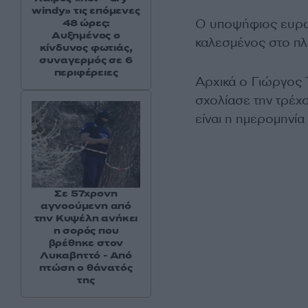
windy» τις επόμενες
Ο υποψήφιος ευρ
48 ώρες:
Αυξημένος ο
καλεσμένος στο πλ
κίνδυνος φωτιάς,
συναγερμός σε 6
περιφέρειες
Αρχικά ο Γιώργος 
σχολίασε την τρέχ
είναι η ημερομηνί
Σε 57χρονη
αγνοούμενη από
την Κυψέλη ανήκει
η σορός που
βρέθηκε στον
Λυκαβηττό - Από
πτώση ο θάνατός
της