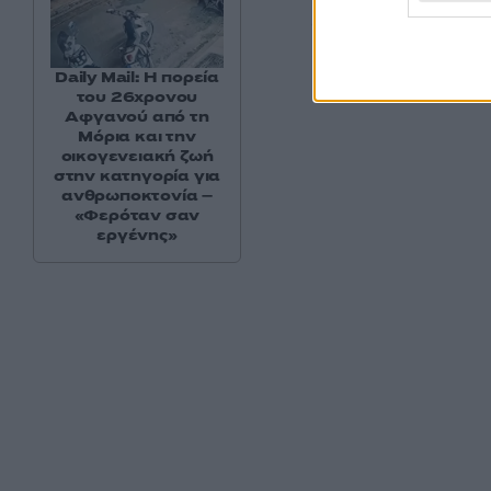
δυναμώσει, το θε
είναι ότι ακολουθο
Daily Mail: Η πορεία
κι από την Κομισιό
του 26χρονου
Αφγανού από τη
Μόρια και την
οικογενειακή ζωή
στην κατηγορία για
ανθρωποκτονία –
«Φερόταν σαν
εργένης»