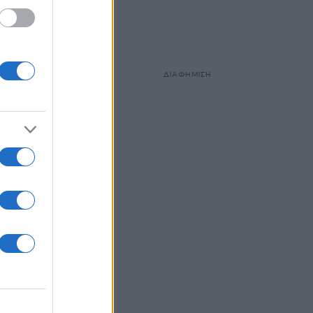
ΔΙΑΦΗΜΙΣΗ
:
 να
9ης