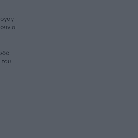
λογος
ουν οι
ξοδό
 του