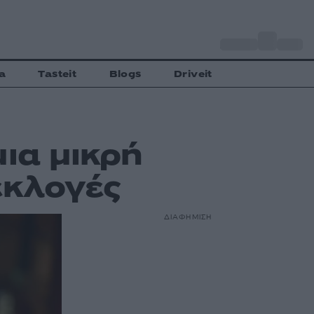
o
Αθήνα
35
C
a
Tasteit
Blogs
Driveit
μια μικρή
εκλογές
ΔΙΑΦΗΜΙΣΗ