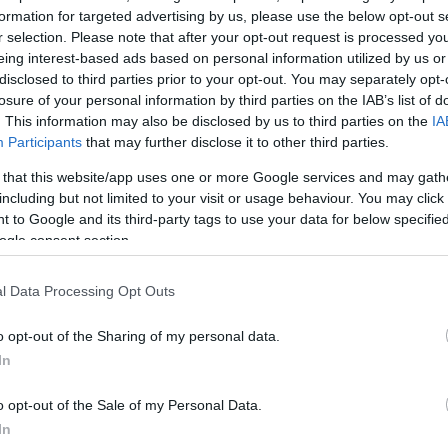
ερνητικό μας έργο”. Αυτό που λέω εγώ είναι μακάρι
formation for targeted advertising by us, please use the below opt-out s
r selection. Please note that after your opt-out request is processed y
κυβερνητικό έργο».
eing interest-based ads based on personal information utilized by us or
disclosed to third parties prior to your opt-out. You may separately opt-
ΔΙΑΦΗΜΙΣΗ
losure of your personal information by third parties on the IAB’s list of
. This information may also be disclosed by us to third parties on the
IA
Participants
that may further disclose it to other third parties.
 that this website/app uses one or more Google services and may gath
including but not limited to your visit or usage behaviour. You may click 
 to Google and its third-party tags to use your data for below specifi
ogle consent section.
l Data Processing Opt Outs
o opt-out of the Sharing of my personal data.
In
o opt-out of the Sale of my Personal Data.
In