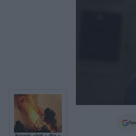
Προ
Καιρός «hot – dry –