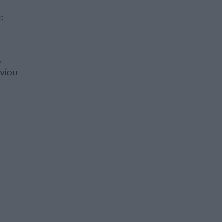
ε
,
νίου