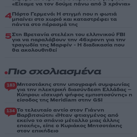
«Είχαμε να τον δούμε πάνω από 3 χρόνια»
4
Πόρτο Γερμενό: Η στιγμή που η φωτιά
μπαίνει στο χωριό και καταστρέφει τα
πάντα στο πέρασμά της
5
Στη Βρετανία στελέχη του ελληνικού FBI
για να παραλάβουν την 46χρονη για την
τραγωδία της Μαρφίν - Η διαδικασία που
θα ακολουθηθεί
Πιο σχολιασμένα
Μητσοτάκης στην υπογραφή συμφωνίας
183
για την ηλεκτρική διασύνδεση Ελλάδας –
Κύπρου: «Ισχυρή ψήφος εμπιστοσύνης» η
είσοδος της Meridiam στην GSI
Το τελευταίο αντίο στον Γιάννη
134
Βαρβιτσιώτη: «Ήταν φτιαγμένος από
εκείνο το σπάνιο μέταλλο μιας άλλης
εποχής», είπε ο Κυριάκος Μητσοτάκης
στον επικήδειο