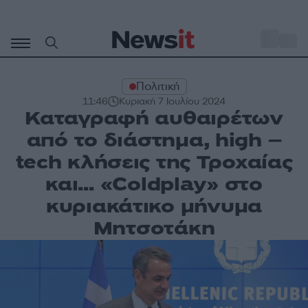
Μετάβαση
σε
o
30
περιεχόμενο
Πολιτική
11:46
Κυριακή 7 Ιουλίου 2024
Καταγραφή αυθαιρέτων
από το διάστημα, high –
tech κλήσεις της Τροχαίας
και… «Coldplay» στο
κυριακάτικο μήνυμα
Μητσοτάκη