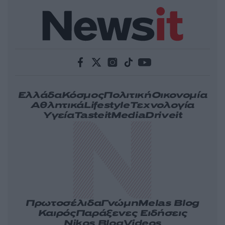
Ελλάδα
Κόσμος
Πολιτική
Οικονομία
Αθλητικά
Lifestyle
Τεχνολογία
Υγεία
Tasteit
Media
Driveit
Πρωτοσέλιδα
Γνώμη
Melas Blog
Καιρός
Παράξενες Ειδήσεις
Nikos Blog
Videos