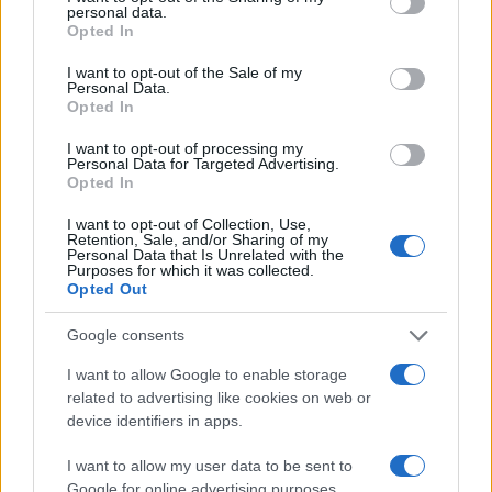
personal data.
grant or deny consent to Google and its third-party tags to
Opted In
use your data for below specified purposes in below Google
consent section.
I want to opt-out of the Sale of my
Personal Data.
Opted In
I want to opt-out of processing my
Personal Data for Targeted Advertising.
Opted In
I want to opt-out of Collection, Use,
Retention, Sale, and/or Sharing of my
Personal Data that Is Unrelated with the
Purposes for which it was collected.
Opted Out
Google consents
«Να δείτε το νέο βίντεο κλιπ των
I want to allow Google to enable storage
Coldplay»
related to advertising like cookies on web or
device identifiers in apps.
«Κλείνω τη σημερινή ανασκόπηση με πολιτισμό.
I want to allow my user data to be sent to
Όσοι και όσες δεν το είδατε, σας προτρέπω να
Google for online advertising purposes.