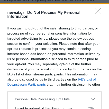
συμπληρωματικά στο σύστημα Copernicus,
βοηθώντας στην καταγραφή αυθαίρετης
newsit.gr -
Do Not Process My Personal
Information
δόμησης, στην παρακολούθηση της
θαλάσσιας ρύπανσης και της παράνομης
If you wish to opt-out of the sale, sharing to third parties, or
αλιείας,
στις αγροτικές καλλιέργειες και σε
processing of your personal or sensitive information for
πολλούς ακόμη τομείς.
targeted advertising by us, please use the below opt-out
section to confirm your selection. Please note that after your
opt-out request is processed you may continue seeing
Η σχετική συμφωνία για την κατασκευή και την
interest-based ads based on personal information utilized by
εκτόξευση του σμήνους Μικροδορυφόρων το
us or personal information disclosed to third parties prior to
your opt-out. You may separately opt-out of the further
2026 υπεγράφη προ ημερών μεταξύ του
disclosure of your personal information by third parties on the
Ευρωπαϊκού Οργανισμού Διαστήματος (ESA) και
IAB’s list of downstream participants. This information may
της εταιρείας Open Cosmos. Η χρηματοδότηση
also be disclosed by us to third parties on the
IAB’s List of
Downstream Participants
that may further disclose it to other
του Προγράμματος ύψους 60 εκ. ευρώ
third parties.
προέρχεται από το Ταμείο Ανάκαμψης».
Please note that this website/app uses one or more Google
Personal Data Processing Opt Outs
services and may gather and store information including but
not limited to your visit or usage behaviour. You may click to
I want to opt-out of the Sharing of my