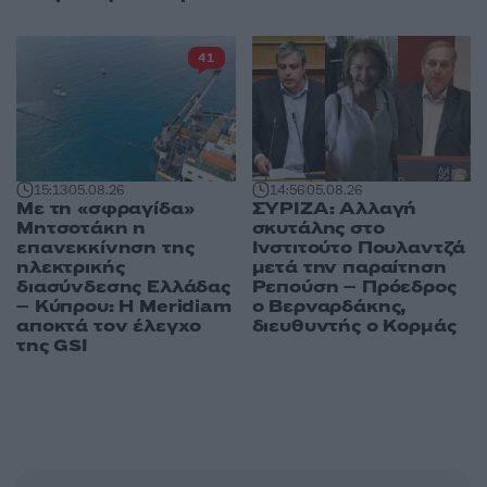
41
15:13
05.08.26
14:56
05.08.26
Με τη «σφραγίδα»
ΣΥΡΙΖΑ: Αλλαγή
Μητσοτάκη η
σκυτάλης στο
επανεκκίνηση της
Ινστιτούτο Πουλαντζά
ηλεκτρικής
μετά την παραίτηση
διασύνδεσης Ελλάδας
Ρεπούση – Πρόεδρος
– Κύπρου: Η Meridiam
ο Βερναρδάκης,
αποκτά τον έλεγχο
διευθυντής ο Κορμάς
της GSI