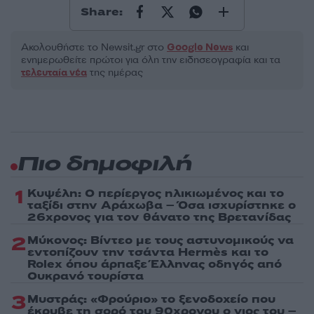
Share:
Ακολουθήστε το Νewsit.gr στο
Google News
και
ενημερωθείτε πρώτοι για όλη την ειδησεογραφία και τα
τελευταία νέα
της ημέρας
Πιο δημοφιλή
1
Κυψέλη: Ο περίεργος ηλικιωμένος και το
ταξίδι στην Αράχωβα – Όσα ισχυρίστηκε ο
26χρονος για τον θάνατο της Βρετανίδας
2
Μύκονος: Βίντεο με τους αστυνομικούς να
εντοπίζουν την τσάντα Hermès και το
Rolex όπου άρπαξε Έλληνας οδηγός από
Ουκρανό τουρίστα
3
Μυστράς: «Φρούριο» το ξενοδοχείο που
έκρυβε τη σορό του 90χρονου ο γιος του –